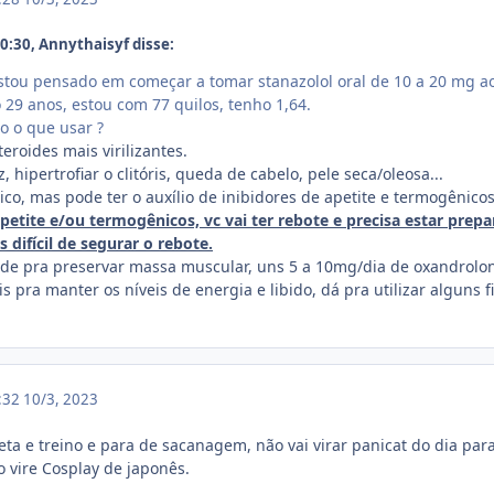
:30, Annythaisyf disse:
Estou pensado em começar a tomar stanazolol oral de 10 a 20 mg ao 
29 anos, estou com 77 quilos, tenho 1,64.
lo o que usar ?
eroides mais virilizantes.
z, hipertrofiar o clitóris, queda de cabelo, pele seca/oleosa...
órico, mas pode ter o auxílio de inibidores de apetite e termogênic
apetite e/ou termogênicos, vc vai ter rebote e precisa estar prepa
 difícil de segurar o rebote.
ide pra preservar massa muscular, uns 5 a 10mg/dia de oxandrol
pra manter os níveis de energia e libido, dá pra utilizar alguns f
5:32
10/3, 2023
ta e treino e para de sacanagem, não vai virar panicat do dia para
o vire Cosplay de japonês.