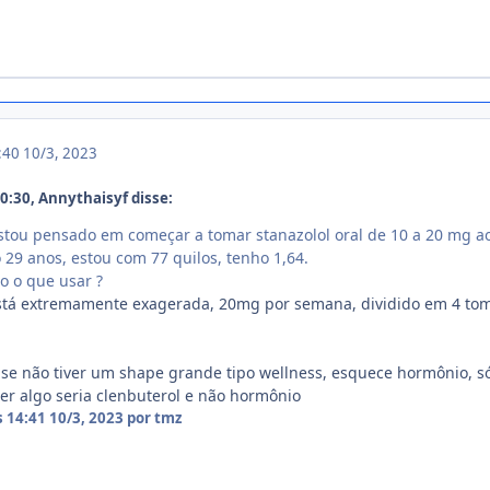
4:40
10/3, 2023
:30, Annythaisyf disse:
Estou pensado em começar a tomar stanazolol oral de 10 a 20 mg ao 
29 anos, estou com 77 quilos, tenho 1,64.
lo o que usar ?
está extremamente exagerada, 20mg por semana, dividido em 4 tom
 se não tiver um shape grande tipo wellness, esquece hormônio, só 
iser algo seria clenbuterol e não hormônio
s 14:41
10/3, 2023
por tmz