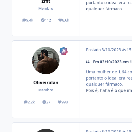
zmt
portanto o ideal era 
qualquer fármaco.
Membro
9,4k
112
8,6k
posts
Tópicos solucionados
Reputação
Postado
3/10/2023 às 1
Em 03/10/2023 em 12
Uma mulher de 1,64 co
portanto o ideal era 
Oliveiralan
qualquer fármaco.
Pois é, haha é o que i
Membro
2,2k
27
998
posts
Tópicos solucionados
Reputação
Postado
3/10/2023 às 1