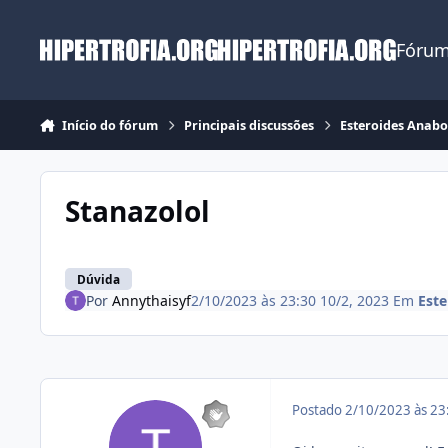
Ir para conteúdo
Fórum
Início do fórum
Principais discussões
Esteroides Anabo
Stanazolol
Dúvida
Por
Annythaisyf
2/10/2023 às 23:30
10/2, 2023
Em
Este
Postado
2/10/2023 às 2