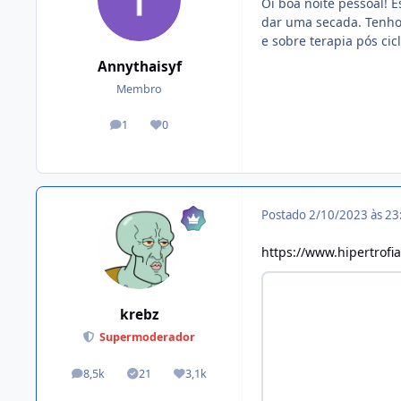
Oi boa noite pessoal! 
dar uma secada. Tenho 
e sobre terapia pós cic
Annythaisyf
Membro
1
0
posts
Reputação
Postado
2/10/2023 às 2
https://www.hipertrofi
krebz
Supermoderador
8,5k
21
3,1k
posts
Tópicos solucionados
Reputação