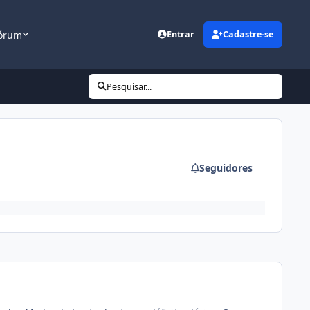
órum
Entrar
Cadastre-se
Pesquisar...
Seguidores