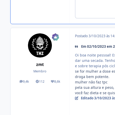
Postado
3/10/2023 às 1
Em 02/10/2023 em 20
Oi boa noite pessoal! 
dar uma secada. Tenho 
zmt
e sobre terapia pós cic
se for mulher a dose 
Membro
droga bem potente.
9,4k
112
8,6k
mulher não faz tpc
posts
Tópicos solucionados
Reputação
pela sua altura e peso,
você faz dieta e se qu
Editado
3/10/2023 à