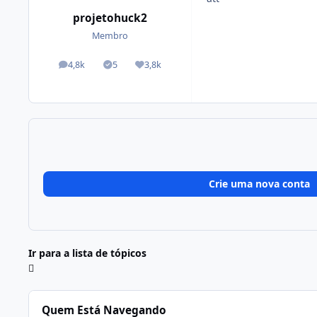
projetohuck2
Membro
4,8k
5
3,8k
posts
Tópicos solucionados
Reputação
Crie uma nova conta
Ir para a lista de tópicos
Quem Está Navegando