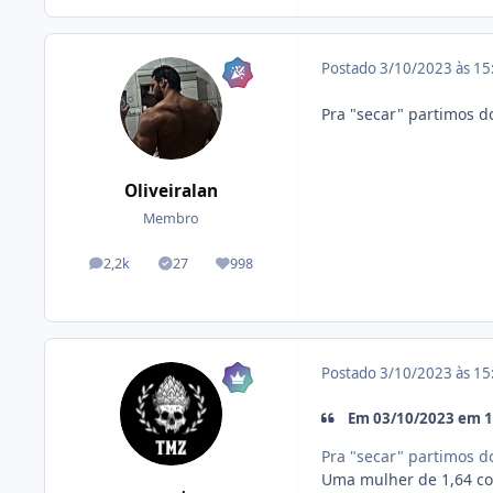
Postado
3/10/2023 às 1
Pra "secar" partimos do
Oliveiralan
Membro
2,2k
27
998
posts
Tópicos solucionados
Reputação
Postado
3/10/2023 às 1
Em 03/10/2023 em 12
Pra "secar" partimos do
Uma mulher de 1,64 co