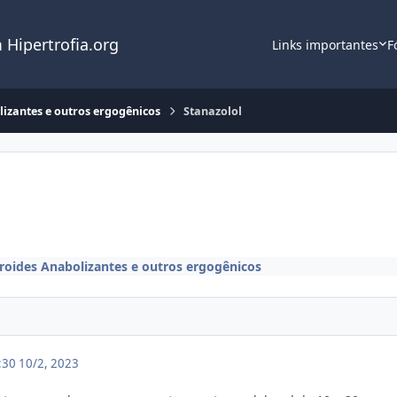
 Hipertrofia.org
Links importantes
F
lizantes e outros ergogênicos
Stanazolol
roides Anabolizantes e outros ergogênicos
3:30
10/2, 2023