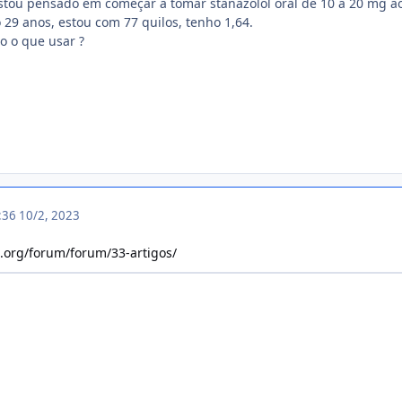
Estou pensado em começar a tomar stanazolol oral de 10 a 20 mg ao 
29 anos, estou com 77 quilos, tenho 1,64.
lo o que usar ?
3:36
10/2, 2023
a.org/forum/forum/33-artigos/