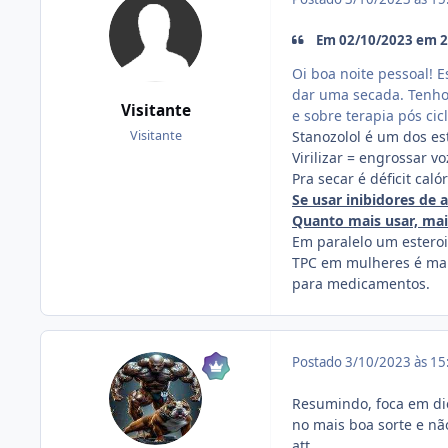
Em 02/10/2023 em 20
Oi boa noite pessoal! 
dar uma secada. Tenho 
Visitante
e sobre terapia pós cic
Stanozolol é um dos est
Visitante
Virilizar = engrossar vo
Pra secar é déficit cal
Se usar inibidores de 
Quanto mais usar, mais
Em paralelo um estero
TPC em mulheres é mais 
para medicamentos.
Postado
3/10/2023 às 1
Resumindo, foca em die
no mais boa sorte e nã
att