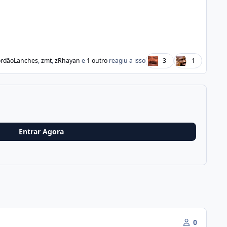
rdãoLanches
,
zmt
,
zRhayan
e
1 outro
reagiu a isso
3
1
Entrar Agora
0