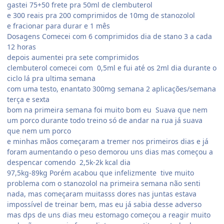
gastei 75+50 frete pra 50ml de clembuterol
e 300 reais pra 200 comprimidos de 10mg de stanozolol
e fracionar para durar e 1 mês
Dosagens Comecei com 6 comprimidos dia de stano 3 a cada
12 horas
depois aumentei pra sete comprimidos
clembuterol comecei com 0,5ml e fui até os 2ml dia durante o
ciclo lá pra ultima semana
com uma testo, enantato 300mg semana 2 aplicações/semana
terça e sexta
bom na primeira semana foi muito bom eu Suava que nem
um porco durante todo treino só de andar na rua já suava
que nem um porco
e minhas mãos começaram a tremer nos primeiros dias e já
foram aumentando o peso demorou uns dias mas começou a
despencar comendo 2,5k-2k kcal dia
97,5kg-89kg Porém acabou que infelizmente tive muito
problema com o stanozolol na primeira semana não senti
nada, mas começaram muitasss dores nas juntas estava
impossível de treinar bem, mas eu já sabia desse adverso
mas dps de uns dias meu estomago começou a reagir muito