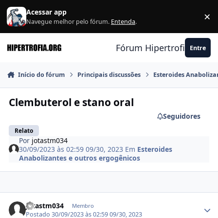
Ir para conteúdo
Acessar app
×
F
Navegue melhor pelo fórum.
Entenda
.
Fórum Hipertrofia.org
Entre
Início do fórum
Principais discussões
Esteroides Anaboliza
Clembuterol e stano oral
Seguidores
Relato
Por
jotastm034
30/09/2023 às 02:59
09/30, 2023
Em
Esteroides
Anabolizantes e outros ergogênicos
Estatísticas do autor
jotastm034
Membro
Postado
30/09/2023 às 02:59
09/30, 2023