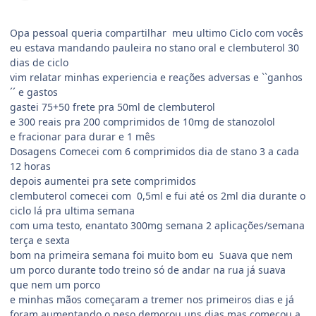
Opa pessoal queria compartilhar meu ultimo Ciclo com vocês
eu estava mandando pauleira no stano oral e clembuterol 30
dias de ciclo
vim relatar minhas experiencia e reações adversas e ``ganhos
´´ e gastos
gastei 75+50 frete pra 50ml de clembuterol
e 300 reais pra 200 comprimidos de 10mg de stanozolol
e fracionar para durar e 1 mês
Dosagens Comecei com 6 comprimidos dia de stano 3 a cada
12 horas
depois aumentei pra sete comprimidos
clembuterol comecei com 0,5ml e fui até os 2ml dia durante o
ciclo lá pra ultima semana
com uma testo, enantato 300mg semana 2 aplicações/semana
terça e sexta
bom na primeira semana foi muito bom eu Suava que nem
um porco durante todo treino só de andar na rua já suava
que nem um porco
e minhas mãos começaram a tremer nos primeiros dias e já
foram aumentando o peso demorou uns dias mas começou a