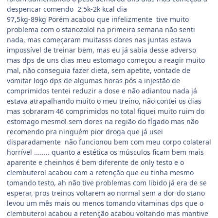
despencar comendo 2,5k-2k kcal dia
97,5kg-89kg Porém acabou que infelizmente tive muito
problema com o stanozolol na primeira semana não senti
nada, mas começaram muitasss dores nas juntas estava
impossível de treinar bem, mas eu já sabia desse adverso
mas dps de uns dias meu estomago começou a reagir muito
mal, não conseguia fazer dieta, sem apetite, vontade de
vomitar logo dps de algumas horas pós a injestão de
comprimidos tentei reduzir a dose e não adiantou nada já
estava atrapalhando muito o meu treino, não contei os dias
mas sobraram 46 comprimidos no total fiquei muito ruim do
estomago mesmo! sem dores na região do fígado mas não
recomendo pra ninguém pior droga que já usei
disparadamente não funcionou bem com meu corpo colateral
horrível ........ quanto a estética os músculos ficam bem mais
aparente e cheinhos é bem diferente de only testo e o
clembuterol acabou com a retenção que eu tinha mesmo
tomando testo, ah não tive problemas com libido já era de se
esperar, pros treinos voltarem ao normal sem a dor do stano
levou um mês mais ou menos tomando vitaminas dps que o
clembuterol acabou a retenção acabou voltando mas mantive