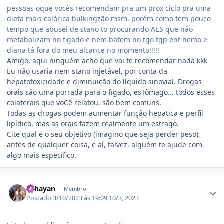
pessoas oque vocês recomendam pra um prox ciclo pra uma
dieta mais calórica bulkingzão msm, porém como tem pouco
tempo que abusei de stano to procurando AES que não
metabolizam no figado e nem batem no tgo tgp ent hemo e
diana tá fora do meu alcance no momento!!!!!
Amigo, aqui ninguém acho que vai te recomendar nada kkk
Eu não usaria nem stano injetável, por conta da
hepatotoxicidade e diminuição do líquido sinovial. Drogas
orais são uma porrada para o fígado, esTõmago... todos esses
colaterais que voCê relatou, são bem comuns.
Todas as drogas podem aumentar função hepatica e perfil
lipídico, mas as orais fazem realmente um estrago.
Cite qual é o seu objetivo (imagino que seja perder peso),
antes de qualquer coisa, e aí, talvez, alguém te ajude com
algo mais específico.
Estatísticas do autor
zRhayan
Membro
Postado
3/10/2023 às 19:09
10/3, 2023