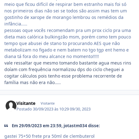
meio que ficou difícil de respirar bem estranho mais foi só
nos primeiros dias não sei se todos são assim mas tem um
gostinho de xarope de morango lembrou os remédios da
infância.....
pessoas oque vocês recomendam pra um prox ciclo pra uma
dieta mais calórica bulkingzão msm, porém como tem pouco
tempo que abusei de stano to procurando AES que não
metabolizam no figado e nem batem no tgo tgp ent hemo e
diana tá fora do meu alcance no momento!!!!!
vale ressaltar que mesmo tomando bastante agua meus rins
doíam com frequência normalizou dps do ciclo cheguei a
cogitar cálculos pois tenho esse problema recorrente de
família mas não era não.....
Visitante
Visitante
Postado
30/09/2023 às 10:29
09/30, 2023
Em 29/09/2023 em 23:59, jotastm034 disse:
gastei 75+50 frete pra 50ml de clembuterol