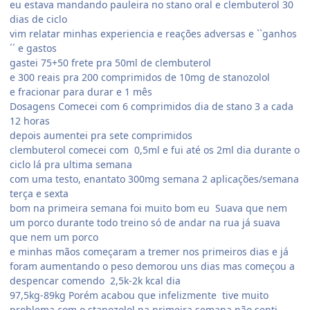
eu estava mandando pauleira no stano oral e clembuterol 30
dias de ciclo
vim relatar minhas experiencia e reações adversas e ``ganhos
´´ e gastos
gastei 75+50 frete pra 50ml de clembuterol
e 300 reais pra 200 comprimidos de 10mg de stanozolol
e fracionar para durar e 1 mês
Dosagens Comecei com 6 comprimidos dia de stano 3 a cada
12 horas
depois aumentei pra sete comprimidos
clembuterol comecei com 0,5ml e fui até os 2ml dia durante o
ciclo lá pra ultima semana
com uma testo, enantato 300mg semana 2 aplicações/semana
terça e sexta
bom na primeira semana foi muito bom eu Suava que nem
um porco durante todo treino só de andar na rua já suava
que nem um porco
e minhas mãos começaram a tremer nos primeiros dias e já
foram aumentando o peso demorou uns dias mas começou a
despencar comendo 2,5k-2k kcal dia
97,5kg-89kg Porém acabou que infelizmente tive muito
problema com o stanozolol na primeira semana não senti