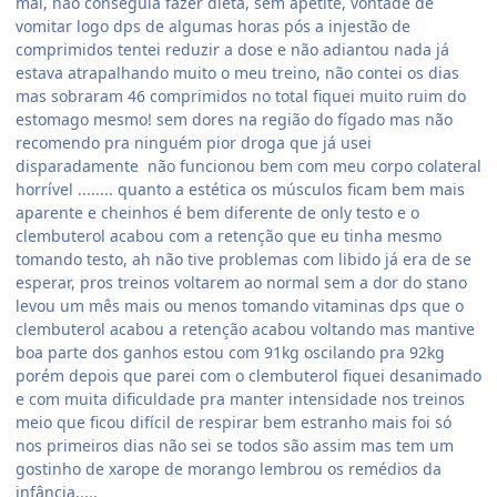
mal, não conseguia fazer dieta, sem apetite, vontade de
vomitar logo dps de algumas horas pós a injestão de
comprimidos tentei reduzir a dose e não adiantou nada já
estava atrapalhando muito o meu treino, não contei os dias
mas sobraram 46 comprimidos no total fiquei muito ruim do
estomago mesmo! sem dores na região do fígado mas não
recomendo pra ninguém pior droga que já usei
disparadamente não funcionou bem com meu corpo colateral
horrível ........ quanto a estética os músculos ficam bem mais
aparente e cheinhos é bem diferente de only testo e o
clembuterol acabou com a retenção que eu tinha mesmo
tomando testo, ah não tive problemas com libido já era de se
esperar, pros treinos voltarem ao normal sem a dor do stano
levou um mês mais ou menos tomando vitaminas dps que o
clembuterol acabou a retenção acabou voltando mas mantive
boa parte dos ganhos estou com 91kg oscilando pra 92kg
porém depois que parei com o clembuterol fiquei desanimado
e com muita dificuldade pra manter intensidade nos treinos
meio que ficou difícil de respirar bem estranho mais foi só
nos primeiros dias não sei se todos são assim mas tem um
gostinho de xarope de morango lembrou os remédios da
infância.....