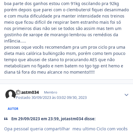
boa parte dos ganhos estou com 91kg oscilando pra 92kg
porém depois que parei com o clembuterol fiquei desanimado
e com muita dificuldade pra manter intensidade nos treinos
meio que ficou difícil de respirar bem estranho mais foi só
nos primeiros dias não sei se todos são assim mas tem um
gostinho de xarope de morango lembrou os remédios da
infância.....
pessoas oque vocês recomendam pra um prox ciclo pra uma
dieta mais calórica bulkingzão msm, porém como tem pouco
tempo que abusei de stano to procurando AES que não
metabolizam no figado e nem batem no tgo tgp ent hemo e
diana tá fora do meu alcance no momento!!!!!
Estatísticas do autor
jotastm034
Membro
Postado
30/09/2023 às 03:02
09/30, 2023
AUTOR
Em 29/09/2023 em 23:59, jotastm034 disse:
Opa pessoal queria compartilhar meu ultimo Ciclo com vocês