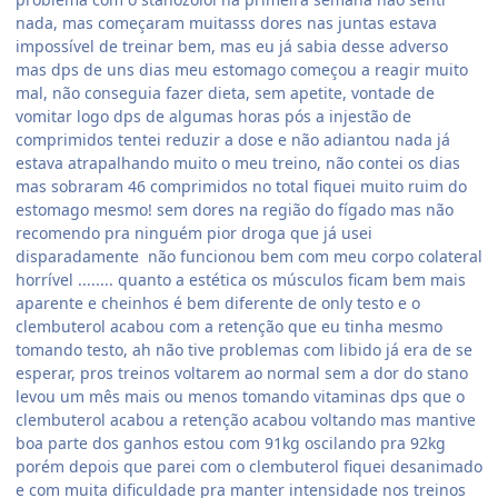
nada, mas começaram muitasss dores nas juntas estava
impossível de treinar bem, mas eu já sabia desse adverso
mas dps de uns dias meu estomago começou a reagir muito
mal, não conseguia fazer dieta, sem apetite, vontade de
vomitar logo dps de algumas horas pós a injestão de
comprimidos tentei reduzir a dose e não adiantou nada já
estava atrapalhando muito o meu treino, não contei os dias
mas sobraram 46 comprimidos no total fiquei muito ruim do
estomago mesmo! sem dores na região do fígado mas não
recomendo pra ninguém pior droga que já usei
disparadamente não funcionou bem com meu corpo colateral
horrível ........ quanto a estética os músculos ficam bem mais
aparente e cheinhos é bem diferente de only testo e o
clembuterol acabou com a retenção que eu tinha mesmo
tomando testo, ah não tive problemas com libido já era de se
esperar, pros treinos voltarem ao normal sem a dor do stano
levou um mês mais ou menos tomando vitaminas dps que o
clembuterol acabou a retenção acabou voltando mas mantive
boa parte dos ganhos estou com 91kg oscilando pra 92kg
porém depois que parei com o clembuterol fiquei desanimado
e com muita dificuldade pra manter intensidade nos treinos