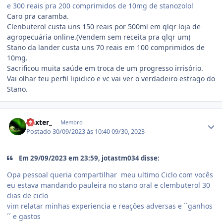
e 300 reais pra 200 comprimidos de 10mg de stanozolol
Caro pra caramba.
Clenbuterol custa uns 150 reais por 500ml em qlqr loja de
agropecuária online.(Vendem sem receita pra qlqr um)
Stano da lander custa uns 70 reais em 100 comprimidos de
10mg.
Sacrificou muita saúde em troca de um progresso irrisório.
Vai olhar teu perfil lipidico e vc vai ver o verdadeiro estrago do
Stano.
Estatísticas do autor
Dexter_
Membro
Postado
30/09/2023 às 10:40
09/30, 2023
Em 29/09/2023 em 23:59, jotastm034 disse:
Opa pessoal queria compartilhar meu ultimo Ciclo com vocês
eu estava mandando pauleira no stano oral e clembuterol 30
dias de ciclo
vim relatar minhas experiencia e reações adversas e ``ganhos
´´ e gastos