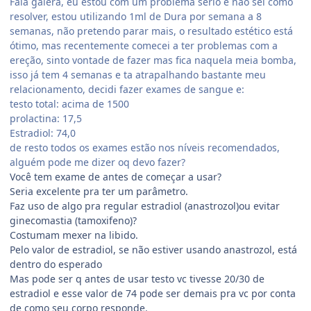
Fala galera, eu estou com um problema sério e não sei como
resolver, estou utilizando 1ml de Dura por semana a 8
semanas, não pretendo parar mais, o resultado estético está
ótimo, mas recentemente comecei a ter problemas com a
ereção, sinto vontade de fazer mas fica naquela meia bomba,
isso já tem 4 semanas e ta atrapalhando bastante meu
relacionamento, decidi fazer exames de sangue e:
testo total: acima de 1500
prolactina: 17,5
Estradiol: 74,0
de resto todos os exames estão nos níveis recomendados,
alguém pode me dizer oq devo fazer?
Você tem exame de antes de começar a usar?
Seria excelente pra ter um parâmetro.
Faz uso de algo pra regular estradiol (anastrozol)ou evitar
ginecomastia (tamoxifeno)?
Costumam mexer na libido.
Pelo valor de estradiol, se não estiver usando anastrozol, está
dentro do esperado
Mas pode ser q antes de usar testo vc tivesse 20/30 de
estradiol e esse valor de 74 pode ser demais pra vc por conta
de como seu corpo responde.