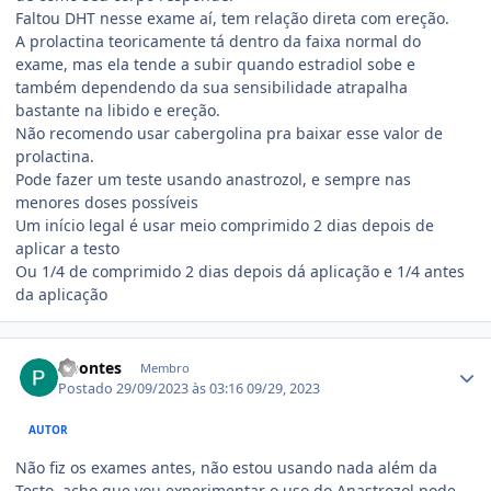
Faltou DHT nesse exame aí, tem relação direta com ereção.
A prolactina teoricamente tá dentro da faixa normal do
exame, mas ela tende a subir quando estradiol sobe e
também dependendo da sua sensibilidade atrapalha
bastante na libido e ereção.
Não recomendo usar cabergolina pra baixar esse valor de
prolactina.
Pode fazer um teste usando anastrozol, e sempre nas
menores doses possíveis
Um início legal é usar meio comprimido 2 dias depois de
aplicar a testo
Ou 1/4 de comprimido 2 dias depois dá aplicação e 1/4 antes
da aplicação
Estatísticas do autor
Gpontes
Membro
Postado
29/09/2023 às 03:16
09/29, 2023
AUTOR
Não fiz os exames antes, não estou usando nada além da
Testo, acho que vou experimentar o uso do Anastrozol pode