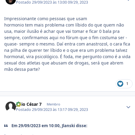
Postado
29/09/2023 às 13:00
09/29, 2023
Impressionante como pessoas que usam
hormonio tem mais problema com líbido do que quem não
usa, maior ilusão é achar que vai tomar e ficar 0 bala pra
sempre, confirmamos aqui no fórum que o fim costuma ser -
quase- sempre o mesmo. Daí entra com anastrozol, o cara fica
na pilha de querer ter líbido e o que era um problema talvez
hormonal, vira psicológico. É foda, me pergunto como é a vida
sexual dos atletas que abusam de drogas, será que abrem
mão dessa parte?
1
Estatísticas do autor
Júlio César 7
Membro
Postado
29/09/2023 às 13:17
09/29, 2023
Em 29/09/2023 em 10:00, Jlanski disse: