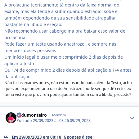
A prolactina teoricamente tá dentro da faixa normal do
exame, mas ela tende a subir quando estradiol sobe e
também dependendo da sua sensibilidade atrapalha
bastante na libido e ereção.
Não recomendo usar cabergolina pra baixar esse valor de
prolactina.
Pode fazer um teste usando anastrozol, e sempre nas
menores doses possíveis
Um início legal é usar meio comprimido 2 dias depois de
aplicar a testo
Ou 1/4 de comprimido 2 dias depois dá aplicação e 1/4 antes
da aplicação
Não fiz os exames antes, não estou usando nada além da Testo, acho
que vou experimentar o uso do Anastrozol pode ser que dê certo, eu
tinha visto que proviron pode ajudar também com a libido, procede?
Estatísticas do autor
cadumonteiro
Membro
Postado
29/09/2023 às 03:26
09/29, 2023
Em 29/09/2023 em 00:18, Gpontes disse: