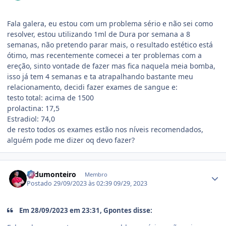
Fala galera, eu estou com um problema sério e não sei como
resolver, estou utilizando 1ml de Dura por semana a 8
semanas, não pretendo parar mais, o resultado estético está
ótimo, mas recentemente comecei a ter problemas com a
ereção, sinto vontade de fazer mas fica naquela meia bomba,
isso já tem 4 semanas e ta atrapalhando bastante meu
relacionamento, decidi fazer exames de sangue e:
testo total: acima de 1500
prolactina: 17,5
Estradiol: 74,0
de resto todos os exames estão nos níveis recomendados,
alguém pode me dizer oq devo fazer?
Estatísticas do autor
cadumonteiro
Membro
Postado
29/09/2023 às 02:39
09/29, 2023
Em 28/09/2023 em 23:31, Gpontes disse: