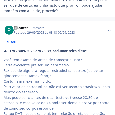
ser que dê certo, eu tinha visto que proviron pode ajudar
também com a libido, procede?
Estatísticas do autor
Gpontes
Membro
Postado
29/09/2023 às 03:18
09/29, 2023
AUTOR
Em 28/09/2023 em 23:39, cadumonteiro disse:
Você tem exame de antes de começar a usar?
Seria excelente pra ter um parâmetro.
Faz uso de algo pra regular estradiol (anastrozol)ou evitar
ginecomastia (tamoxifeno)?
Costumam mexer na libido.
Pelo valor de estradiol, se não estiver usando anastrozol, está
dentro do esperado
Mas pode ser q antes de usar testo vc tivesse 20/30 de
estradiol e esse valor de 74 pode ser demais pra vc por conta
de como seu corpo responde.
Faltou DHT nesse exame aí, tem relação direta com ereção.