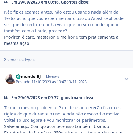
Em 29/09/2023 em 00:16, Gpontes disse:
Não fiz os exames antes, não estou usando nada além da
Testo, acho que vou experimentar o uso do Anastrozol pode
ser que dê certo, eu tinha visto que proviron pode ajudar
também com a libido, procede?
Proviron é caro, masteron é melhor e tem praticamente a
mesma ação
2 semanas depois...
Estatísticas do autor
Edmundo BJ
Membro
Postado
11/10/2023 às 10:47
10/11, 2023
Em 29/09/2023 em 09:37, ghostmane disse:
Tenho o mesmo problema. Paro de usar a ereção fica mais
rígida do que durante o uso. Ainda não descobri o motivo.
Voltei ao uso agora e vou monitorar os parâmetros.
Salve amigo. Comigo acontece isso também. Usando
Durateston de farmácia, 250mg/semana. Apesar de ser uma