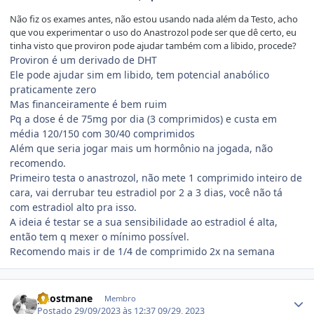
Não fiz os exames antes, não estou usando nada além da Testo, acho
que vou experimentar o uso do Anastrozol pode ser que dê certo, eu
tinha visto que proviron pode ajudar também com a libido, procede?
Proviron é um derivado de DHT
Ele pode ajudar sim em libido, tem potencial anabólico
praticamente zero
Mas financeiramente é bem ruim
Pq a dose é de 75mg por dia (3 comprimidos) e custa em
média 120/150 com 30/40 comprimidos
Além que seria jogar mais um hormônio na jogada, não
recomendo.
Primeiro testa o anastrozol, não mete 1 comprimido inteiro de
cara, vai derrubar teu estradiol por 2 a 3 dias, você não tá
com estradiol alto pra isso.
A ideia é testar se a sua sensibilidade ao estradiol é alta,
então tem q mexer o mínimo possível.
Recomendo mais ir de 1/4 de comprimido 2x na semana
Estatísticas do autor
ghostmane
Membro
Postado
29/09/2023 às 12:37
09/29, 2023