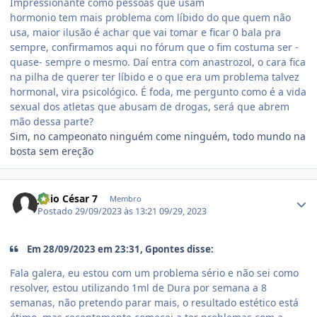
Impressionante como pessoas que usam
hormonio tem mais problema com líbido do que quem não
usa, maior ilusão é achar que vai tomar e ficar 0 bala pra
sempre, confirmamos aqui no fórum que o fim costuma ser -
quase- sempre o mesmo. Daí entra com anastrozol, o cara fica
na pilha de querer ter líbido e o que era um problema talvez
hormonal, vira psicológico. É foda, me pergunto como é a vida
sexual dos atletas que abusam de drogas, será que abrem
mão dessa parte?
Sim, no campeonato ninguém come ninguém, todo mundo na
bosta sem ereção
Estatísticas do autor
Júlio César 7
Membro
Postado
29/09/2023 às 13:21
09/29, 2023
Em 28/09/2023 em 23:31, Gpontes disse:
Fala galera, eu estou com um problema sério e não sei como
resolver, estou utilizando 1ml de Dura por semana a 8
semanas, não pretendo parar mais, o resultado estético está