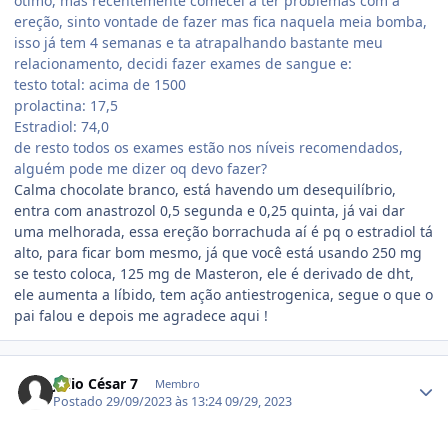
ótimo, mas recentemente comecei a ter problemas com a
ereção, sinto vontade de fazer mas fica naquela meia bomba,
isso já tem 4 semanas e ta atrapalhando bastante meu
relacionamento, decidi fazer exames de sangue e:
testo total: acima de 1500
prolactina: 17,5
Estradiol: 74,0
de resto todos os exames estão nos níveis recomendados,
alguém pode me dizer oq devo fazer?
Calma chocolate branco, está havendo um desequilíbrio,
entra com anastrozol 0,5 segunda e 0,25 quinta, já vai dar
uma melhorada, essa ereção borrachuda aí é pq o estradiol tá
alto, para ficar bom mesmo, já que você está usando 250 mg
se testo coloca, 125 mg de Masteron, ele é derivado de dht,
ele aumenta a líbido, tem ação antiestrogenica, segue o que o
pai falou e depois me agradece aqui !
Estatísticas do autor
Júlio César 7
Membro
Postado
29/09/2023 às 13:24
09/29, 2023