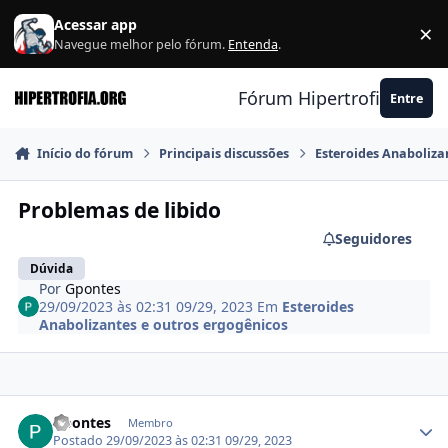
Ir para conteúdo
Acessar app
×
F
Navegue melhor pelo fórum.
Entenda
.
Fórum Hipertrofia.org
Entre
Início do fórum
Principais discussões
Esteroides Anaboliza
Problemas de libido
Seguidores
Dúvida
Por
Gpontes
29/09/2023 às 02:31
09/29, 2023
Em
Esteroides
Anabolizantes e outros ergogênicos
Estatísticas do autor
Gpontes
Membro
Postado
29/09/2023 às 02:31
09/29, 2023