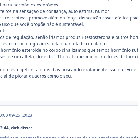
l para hormônios esteróides.
efeitos na sensação de confiança, auto estima, humor.
 recreativas promove além da força, disposição esses efeitos psic
 uso que você propõe não é sustentável.
nte:
 de regulação, senão iríamos produzir testosterona e outros hor
 testosterona regulados pela quantidade circulante.
ormônio esteróide no corpo sinalizamos que temos hormônio sufici
oses de um atleta, dose de TRT ou até mesmo micro doses de form
ndo testo gel em alguns dias buscando exatamente isso que você 
cial de piorar quadros como o seu.
00:00
09/25, 2023
:44, z0rb disse: