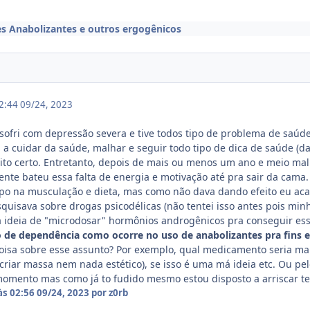
es Anabolizantes e outros ergogênicos
02:44
09/24, 2023
 sofri com depressão severa e tive todos tipo de problema de saúde
a cuidar da saúde, malhar e seguir todo tipo de dica de saúde (d
to certo. Entretanto, depois de mais ou menos um ano e meio ma
epente bateu essa falta de energia e motivação até pra sair da cam
po na musculação e dieta, mas como não dava dando efeito eu aca
uisava sobre drogas psicodélicas (não tentei isso antes pois mi
a ideia de "microdosar" hormônios androgênicos pra conseguir ess
 de dependência como ocorre no uso de anabolizantes pra fins e
sa sobre esse assunto? Por exemplo, qual medicamento seria mais
a criar massa nem nada estético), se isso é uma má ideia etc. Ou p
momento mas como já to fudido mesmo estou disposto a arriscar te
às 02:56
09/24, 2023
por z0rb