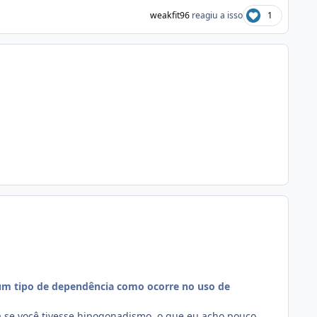
weakfit96
reagiu a isso
1
um tipo de dependência como ocorre no uso de
ia se você tivesse hipogonadismo, o que eu acho pouco