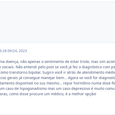
23:28
09/24, 2023
a doença, não apenas o sentimento de estar triste, mas sim acom
e sociais. Não entendi pelo post se você já fez o diagnóstico com 
como transtorno bipolar. Sugiro você ir atrás de atendimento méd
nicos gerais já consegue manejar bem... Agora se você for diagno
ratamento disponível no sus mesmo... repor hormônio numa dose fisi
ia um caso de hipogonadismo mas um caso depressivo é muito comu
oras, como disse procure um médico, é a melhor opção!