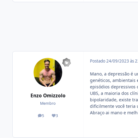
Postado
24/09/2023 às 
Mano, a depressão é um
genéticos, ambientais 
episódios depressivos 
UBS, a maioria dos clí
Enzo Omizzolo
bipolaridade, existe t
Membro
dificilmente você ter
Abraço ai mano e melh
5
3
posts
Reputação