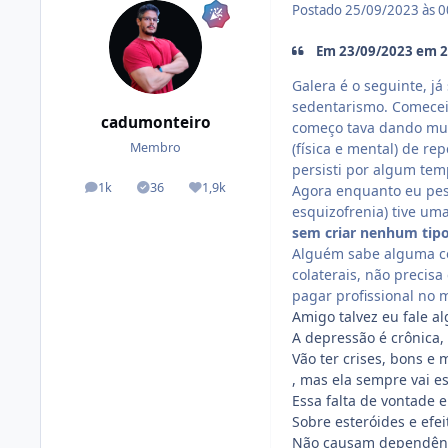
Postado
25/09/2023 às 
Em 23/09/2023 em 23
Galera é o seguinte, já
sedentarismo. Comecei 
cadumonteiro
começo tava dando mui
(física e mental) de r
Membro
persisti por algum tem
1k
36
1,9k
Agora enquanto eu pesq
posts
Tópicos solucionados
Reputação
esquizofrenia) tive um
sem criar nenhum tipo
Alguém sabe alguma coi
colaterais, não precis
pagar profissional no 
Amigo talvez eu fale a
A depressão é crônica, 
Vão ter crises, bons 
, mas ela sempre vai es
Essa falta de vontade e
Sobre esteróides e efei
Não causam dependênci