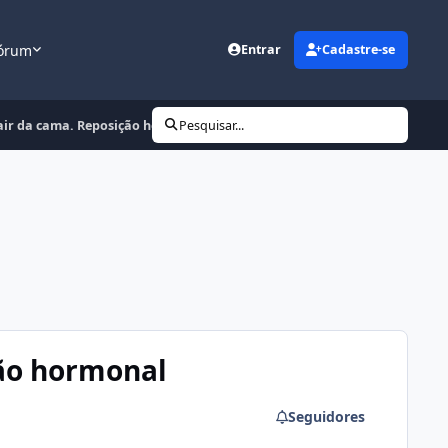
órum
Entrar
Cadastre-se
sair da cama. Reposição hormonal resolve?
Pesquisar...
ção hormonal
Seguidores