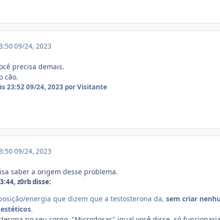
23:50
09/24, 2023
você precisa demais.
o cão.
às 23:52
09/24, 2023
por Visitante
23:50
09/24, 2023
cisa saber a origem desse problema.
:44, z0rb disse:
posição/energia que dizem que a testosterona da,
sem criar nenh
 estéticos
.
osterona no seu corpo. "Microdosar" igual você disse, só funcionar