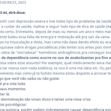
00:00
09/25, 2023
:44, z0rb disse:
 sofri com depressão severa e tive todos tipo de problema de saúde
a cuidar da saúde, malhar e seguir todo tipo de dica de saúde (d
to certo. Entretanto, depois de mais ou menos um ano e meio ma
epente bateu essa falta de energia e motivação até pra sair da cam
po na musculação e dieta, mas como não dava dando efeito eu aca
uisava sobre drogas psicodélicas (não tentei isso antes pois mi
a ideia de "microdosar" hormônios androgênicos pra conseguir ess
 de dependência como ocorre no uso de anabolizantes pra fins e
sa sobre esse assunto? Por exemplo, qual medicamento seria mais
a criar massa nem nada estético), se isso é uma má ideia etc. Ou p
momento mas como já to fudido mesmo estou disposto a arriscar te
lgo que você não saiba ou não goste:
é pra vida toda.
e maus momentos
tar lá.
 desmotivação são sinais disso e talvez uma nova crise.
tos psicológicos:
a química, porém podem indiretamente causar dependência psico