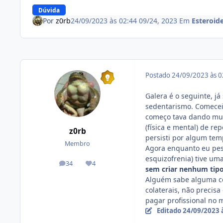
Dúvida
Por
z0rb
24/09/2023 às 02:44
09/24, 2023
Em
Esteroid
Postado
24/09/2023 às 
Galera é o seguinte, já
sedentarismo. Comecei 
começo tava dando mui
(física e mental) de r
z0rb
persisti por algum tem
Membro
Agora enquanto eu pesq
esquizofrenia) tive um
34
4
posts
Reputação
sem criar nenhum tipo
Alguém sabe alguma coi
colaterais, não precis
pagar profissional no 
Editado
24/09/2023 