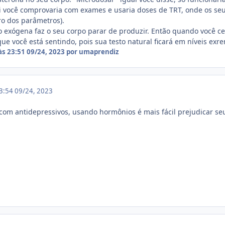
ai você comprovaria com exames e usaria doses de TRT, onde os s
ro dos parâmetros).
o exógena faz o seu corpo parar de produzir. Então quando você ces
que você está sentindo, pois sua testo natural ficará em níveis ex
às 23:51
09/24, 2023
por umaprendiz
23:54
09/24, 2023
com antidepressivos, usando hormônios é mais fácil prejudicar s