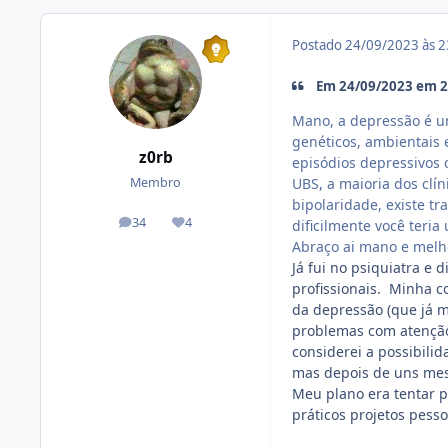
Postado
24/09/2023 às 
Em 24/09/2023 em 20
Mano, a depressão é um
genéticos, ambientais 
z0rb
episódios depressivos 
UBS, a maioria dos clí
Membro
bipolaridade, existe t
34
4
dificilmente você ter
posts
Reputação
Abraço ai mano e melh
Já fui no psiquiatra e 
profissionais. Minha c
da depressão (que já 
problemas com atenção 
considerei a possibili
mas depois de uns mes
Meu plano era tentar p
práticos projetos pess