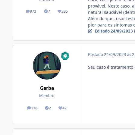
provável. Neste caso, 
973
7
335
natural saudável (dent
posts
Tópicos solucionados
Reputação
Além de que, usar test
pior para os sintomas 
Editado
24/09/2023 
Postado
24/09/2023 às 
Seu caso é tratamento 
Garba
Membro
116
2
42
posts
Tópicos solucionados
Reputação