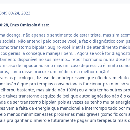
23:49
09/24, 2023
:28, Enzo Omizzolo disse:
a doença, não apenas o sentimento de estar triste, mas sim acom
e sociais. Não entendi pelo post se você já fez o diagnóstico com 
como transtorno bipolar. Sugiro você ir atrás de atendimento méd
nicos gerais já consegue manejar bem... Agora se você for diagno
ratamento disponível no sus mesmo... repor hormônio numa dose fisi
ia um caso de hipogonadismo mas um caso depressivo é muito comu
oras, como disse procure um médico, é a melhor opção!
diversos psicólogos, fiz uso de antidepressivo que não deram efeit
onclusão é que pra terapias convencionais funcionar pra mim só se
melhorou bastante, mas ainda não 100%) eu ainda tenho outros p
e talvez transtorno esquizoide (sei que autodiagnóstico não é o
dade de ser transtorno bipolar, pois as vezes eu tenho muita energ
es vem a falta de energia que mencionei e interrompo tudo por m
elo menos minimizar esses problemas mais graves (como fiz com a
oais pra ganhar dinheiro e futuramente pagar um terapeuta mais q