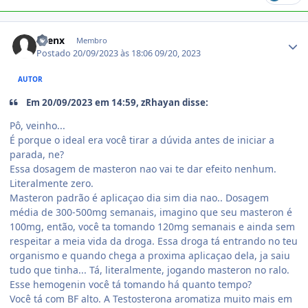
Estatísticas do autor
Syenx
Membro
Postado
20/09/2023 às 18:06
09/20, 2023
AUTOR
Em 20/09/2023 em 14:59, zRhayan disse:
Pô, veinho...
É porque o ideal era você tirar a dúvida antes de iniciar a
parada, ne?
Essa dosagem de masteron nao vai te dar efeito nenhum.
Literalmente zero.
Masteron padrão é aplicaçao dia sim dia nao.. Dosagem
média de 300-500mg semanais, imagino que seu masteron é
100mg, então, você ta tomando 120mg semanais e ainda sem
respeitar a meia vida da droga. Essa droga tá entrando no teu
organismo e quando chega a proxima aplicaçao dela, ja saiu
tudo que tinha... Tá, literalmente, jogando masteron no ralo.
Esse hemogenin você tá tomando há quanto tempo?
Você tá com BF alto. A Testosterona aromatiza muito mais em