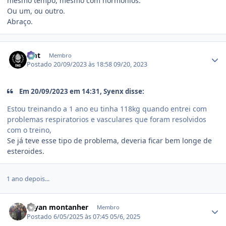
mesmo tempo, mesmo com hormonios.
Ou um, ou outro.
Abraço.
Estatísticas do autor
zmt
Membro
Postado
20/09/2023 às 18:58
09/20, 2023
Em 20/09/2023 em 14:31, Syenx disse:
Estou treinando a 1 ano eu tinha 118kg quando entrei com
problemas respiratorios e vasculares que foram resolvidos
com o treino,
Se já teve esse tipo de problema, deveria ficar bem longe de
esteroides.
1 ano depois...
Estatísticas do autor
Bryan montanher
Membro
Postado
6/05/2025 às 07:45
05/6, 2025