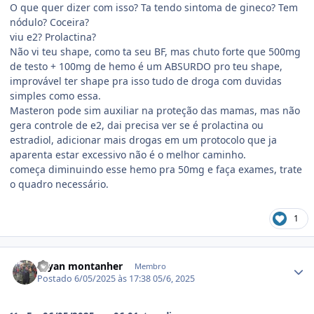
O que quer dizer com isso? Ta tendo sintoma de gineco? Tem
nódulo? Coceira?
viu e2? Prolactina?
Não vi teu shape, como ta seu BF, mas chuto forte que 500mg
de testo + 100mg de hemo é um ABSURDO pro teu shape,
improvável ter shape pra isso tudo de droga com duvidas
simples como essa.
Masteron pode sim auxiliar na proteção das mamas, mas não
gera controle de e2, dai precisa ver se é prolactina ou
estradiol, adicionar mais drogas em um protocolo que ja
aparenta estar excessivo não é o melhor caminho.
começa diminuindo esse hemo pra 50mg e faça exames, trate
o quadro necessário.
1
Estatísticas do autor
Bryan montanher
Membro
Postado
6/05/2025 às 17:38
05/6, 2025