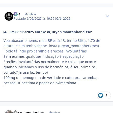
Estatísticas do autor
zmt
Membro
Postado
6/05/2025 às 19:59
05/6, 2025
Em 06/05/2025 em 14:38, Bryan montanher disse:
Vou abaixar o hemo. meu BF está 13, tenho 86kg, 1,70 de
altura, e sim tenho shape. insta (Bryan_montanher).meu
libido tá indo pro caralho e erecoes involuntárias
Sem exames qualquer indicação é especulação.
Ereções involuntárias normalmente é coisa que ocorre
quando iniciamos o uso de hormônios, é seu primeiro
contato? Ja usa faz tempo?
100mg de hemogenin de verdade é coisa pra caramba,
pessoal subestima o poder da oximetolona.
1
Estatísticas do autor
Bryan montanher
Membro