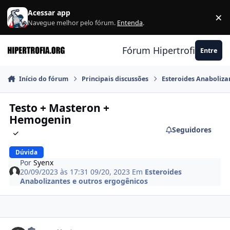
Ir para conteúdo
Acessar app
×
F
Navegue melhor pelo fórum.
Entenda
.
Fórum Hipertrofia.org
Entre
Início do fórum
Principais discussões
Esteroides Anaboliza
Testo + Masteron +
Hemogenin
Seguidores
Dúvida
Por
Syenx
20/09/2023 às 17:31
09/20, 2023
Em
Esteroides
Anabolizantes e outros ergogênicos
Estatísticas do autor