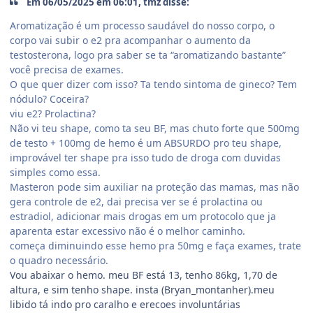
Em 06/05/2025 em 06:01, tmz disse:
Aromatização é um processo saudável do nosso corpo, o
corpo vai subir o e2 pra acompanhar o aumento da
testosterona, logo pra saber se ta “aromatizando bastante”
você precisa de exames.
O que quer dizer com isso? Ta tendo sintoma de gineco? Tem
nódulo? Coceira?
viu e2? Prolactina?
Não vi teu shape, como ta seu BF, mas chuto forte que 500mg
de testo + 100mg de hemo é um ABSURDO pro teu shape,
improvável ter shape pra isso tudo de droga com duvidas
simples como essa.
Masteron pode sim auxiliar na proteção das mamas, mas não
gera controle de e2, dai precisa ver se é prolactina ou
estradiol, adicionar mais drogas em um protocolo que ja
aparenta estar excessivo não é o melhor caminho.
começa diminuindo esse hemo pra 50mg e faça exames, trate
o quadro necessário.
Vou abaixar o hemo. meu BF está 13, tenho 86kg, 1,70 de
altura, e sim tenho shape. insta (Bryan_montanher).meu
libido tá indo pro caralho e erecoes involuntárias