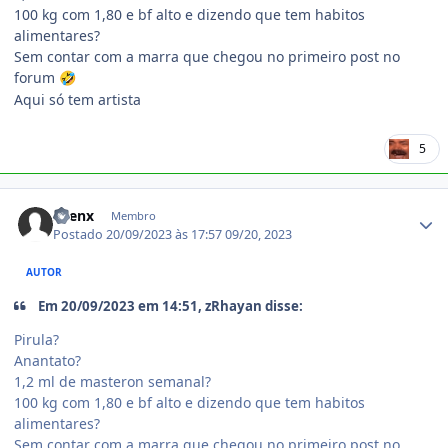
100 kg com 1,80 e bf alto e dizendo que tem habitos
alimentares?
Sem contar com a marra que chegou no primeiro post no
forum
🤣
Aqui só tem artista
5
Estatísticas do autor
Syenx
Membro
Postado
20/09/2023 às 17:57
09/20, 2023
AUTOR
Em 20/09/2023 em 14:51, zRhayan disse:
Pirula?
Anantato?
1,2 ml de masteron semanal?
100 kg com 1,80 e bf alto e dizendo que tem habitos
alimentares?
Sem contar com a marra que chegou no primeiro post no