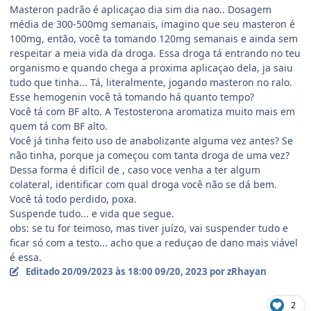
Masteron padrão é aplicaçao dia sim dia nao.. Dosagem
média de 300-500mg semanais, imagino que seu masteron é
100mg, então, você ta tomando 120mg semanais e ainda sem
respeitar a meia vida da droga. Essa droga tá entrando no teu
organismo e quando chega a proxima aplicaçao dela, ja saiu
tudo que tinha... Tá, literalmente, jogando masteron no ralo.
Esse hemogenin você tá tomando há quanto tempo?
Você tá com BF alto. A Testosterona aromatiza muito mais em
quem tá com BF alto.
Você já tinha feito uso de anabolizante alguma vez antes? Se
não tinha, porque ja começou com tanta droga de uma vez?
Dessa forma é difícil de , caso voce venha a ter algum
colateral, identificar com qual droga você não se dá bem.
Você tá todo perdido, poxa.
Suspende tudo... e vida que segue.
obs: se tu for teimoso, mas tiver juízo, vai suspender tudo e
ficar só com a testo... acho que a reduçao de dano mais viável
é essa.
Editado
20/09/2023 às 18:00
09/20, 2023
por zRhayan
2