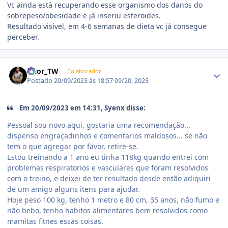
Vc ainda está recuperando esse organismo dos danos do
sobrepeso/obesidade e já inseriu esteroides.
Resultado visível, em 4-6 semanas de dieta vc já consegue
perceber.
Estatísticas do autor
Vitor_TW
Colaborador
Postado
20/09/2023 às 18:57
09/20, 2023
Em 20/09/2023 em 14:31, Syenx disse:
Pessoal sou novo aqui, gostaria uma recomendação...
dispenso engraçadinhos e comentarios maldosos... se não
tem o que agregar por favor, retire-se.
Estou treinando a 1 ano eu tinha 118kg quando entrei com
problemas respiratorios e vasculares que foram resolvidos
com o treino, e deixei de ter resultado desde então adiquiri
de um amigo alguns itens para ajudar.
Hoje peso 100 kg, tenho 1 metro e 80 cm, 35 anos, não fumo e
não bebo, tenho habitos alimentares bem resolvidos como
mamitas fitnes essas coisas.