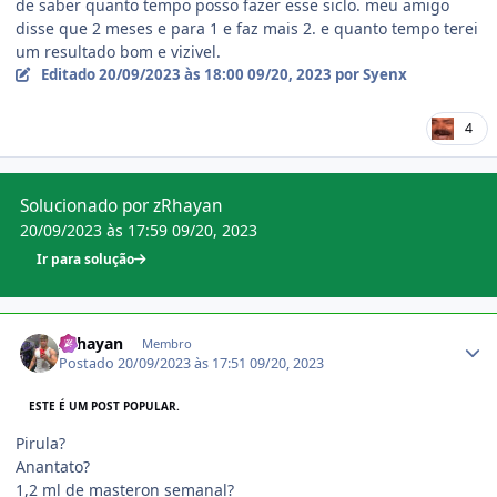
de saber quanto tempo posso fazer esse siclo. meu amigo
disse que 2 meses e para 1 e faz mais 2. e quanto tempo terei
um resultado bom e vizivel.
Editado
20/09/2023 às 18:00
09/20, 2023
por Syenx
4
Solucionado por zRhayan
20/09/2023 às 17:59
09/20, 2023
Ir para solução
Estatísticas do autor
zRhayan
Membro
Postado
20/09/2023 às 17:51
09/20, 2023
ESTE É UM POST POPULAR.
Pirula?
Anantato?
1,2 ml de masteron semanal?