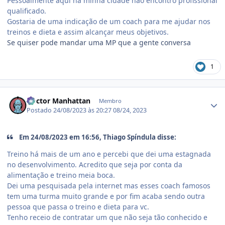
Pessoalmente aqui na minha cidade não encontro profissional
qualificado.
Gostaria de uma indicação de um coach para me ajudar nos
treinos e dieta e assim alcançar meus objetivos.
Se quiser pode mandar uma MP que a gente conversa
1
Estatísticas do autor
Doctor Manhattan
Membro
Postado
24/08/2023 às 20:27
08/24, 2023
Em 24/08/2023 em 16:56, Thiago Spíndula disse:
Treino há mais de um ano e percebi que dei uma estagnada
no desenvolvimento. Acredito que seja por conta da
alimentação e treino meia boca.
Dei uma pesquisada pela internet mas esses coach famosos
tem uma turma muito grande e por fim acaba sendo outra
pessoa que passa o treino e dieta para vc.
Tenho receio de contratar um que não seja tão conhecido e