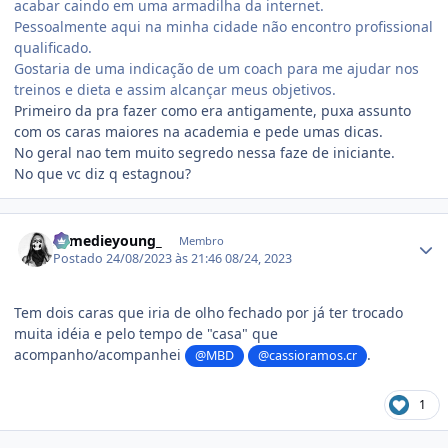
acabar caindo em uma armadilha da internet.
Pessoalmente aqui na minha cidade não encontro profissional
qualificado.
Gostaria de uma indicação de um coach para me ajudar nos
treinos e dieta e assim alcançar meus objetivos.
Primeiro da pra fazer como era antigamente, puxa assunto
com os caras maiores na academia e pede umas dicas.
No geral nao tem muito segredo nessa faze de iniciante.
No que vc diz q estagnou?
Estatísticas do autor
somedieyoung_
Membro
Postado
24/08/2023 às 21:46
08/24, 2023
Tem dois caras que iria de olho fechado por já ter trocado
muita idéia e pelo tempo de "casa" que
acompanho/acompanhei
.
@MBD
@cassioramos.cr
1