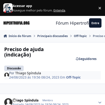
Ir para conteúdo
Acessar app
×
F
Navegue melhor pelo fórum.
Entenda
.
Fórum Hipertrofia.org
Entre
Início do fórum
Principais discussões
Off-Topic
Preciso 
Preciso de ajuda
(indicação)
Seguidores
Discussão
Por
Thiago Spíndula
24/08/2023 às 19:56
08/24, 2023
Em
Off-Topic
Estatísticas do autor
Thiago Spíndula
Membro
Postado
24/08/2023 às 19:56
08/24, 2023