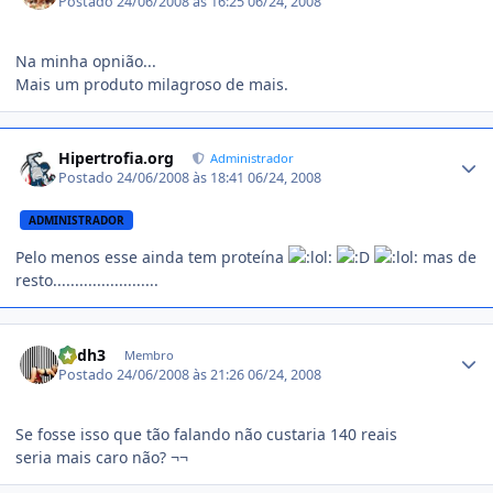
Postado
24/06/2008 às 16:25
06/24, 2008
Na minha opnião...
Mais um produto milagroso de mais.
Estatísticas do autor
Hipertrofia.org
Administrador
Postado
24/06/2008 às 18:41
06/24, 2008
ADMINISTRADOR
Pelo menos esse ainda tem proteína
mas de
resto........................
Estatísticas do autor
andh3
Membro
Postado
24/06/2008 às 21:26
06/24, 2008
Se fosse isso que tão falando não custaria 140 reais
seria mais caro não? ¬¬