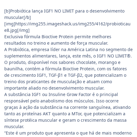
[b]Probiótica lança IGF1 NO LIMIT para o desenvolvimento
muscular[/b]
[img]https://img255.imageshack.us/img255/4162/probioticau
e8.jpg[/img]
Exclusiva fórmula Bioctive Protein permite melhores
resultados no treino e aumento de força muscular.
A Probiótica, empresa líder na América Latina no segmento de
suplementos alimentares, lança, este mês, o IGF1 NO LIMIT®.
O produto, disponível nos sabores chocolate, morango e
baunilha, contém a fórmula Bioctive Protein, com os fatores
de crescimento IGF1, TGF-β1 e TGF-β2, que potencializam o
treino dos praticantes de musculação e atuam como
importante aliado no desenvolvimento muscular.
A substância IGF1 ou Insuline Grow Factor é o principal
responsável pelo anabolismo dos músculos. Isso ocorre
graças à ação da substância na corrente sanguínea, ativando
tanto as proteínas AKT quanto a MTor, que potencializam a
síntese protéica muscular e geram o crescimento da massa
muscular.
“Este é um produto que apresenta o que há de mais moderno