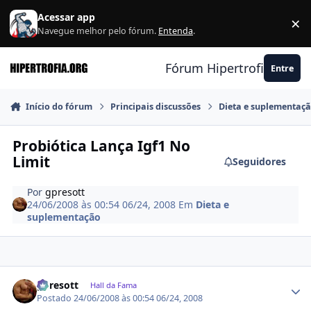
Ir para conteúdo
Acessar app
×
F
Navegue melhor pelo fórum.
Entenda
.
Fórum Hipertrofia.org
Entre
Início do fórum
Principais discussões
Dieta e suplementaç
Probiótica Lança Igf1 No
Limit
Seguidores
Por
gpresott
24/06/2008 às 00:54
06/24, 2008
Em
Dieta e
suplementação
Estatísticas do autor
gpresott
Hall da Fama
Postado
24/06/2008 às 00:54
06/24, 2008