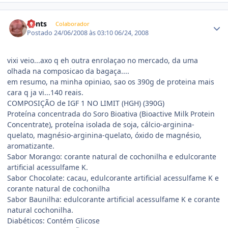
Estatísticas do autor
Bents
Colaborador
Postado
24/06/2008 às 03:10
06/24, 2008
vixi veio...axo q eh outra enrolaçao no mercado, da uma
olhada na composicao da bagaça....
em resumo, na minha opiniao, sao os 390g de proteina mais
cara q ja vi...140 reais.
COMPOSIÇÃO de IGF 1 NO LIMIT (HGH) (390G)
Proteína concentrada do Soro Bioativa (Bioactive Milk Protein
Concentrate), proteína isolada de soja, cálcio-arginina-
quelato, magnésio-arginina-quelato, óxido de magnésio,
aromatizante.
Sabor Morango: corante natural de cochonilha e edulcorante
artificial acessulfame K.
Sabor Chocolate: cacau, edulcorante artificial acessulfame K e
corante natural de cochonilha
Sabor Baunilha: edulcorante artificial acessulfame K e corante
natural cochonilha.
Diabéticos: Contém Glicose