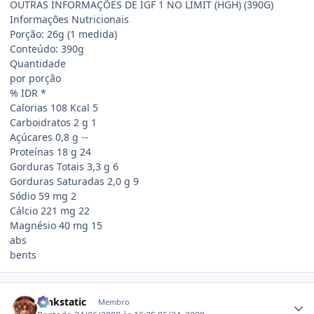
OUTRAS INFORMAÇÕES DE IGF 1 NO LIMIT (HGH) (390G)
Informações Nutricionais
Porção: 26g (1 medida)
Conteúdo: 390g
Quantidade
por porção
% IDR *
Calorias 108 Kcal 5
Carboidratos 2 g 1
Açúcares 0,8 g --
Proteínas 18 g 24
Gorduras Totais 3,3 g 6
Gorduras Saturadas 2,0 g 9
Sódio 59 mg 2
Cálcio 221 mg 22
Magnésio 40 mg 15
abs
bents
Estatísticas do autor
funkstatic
Membro