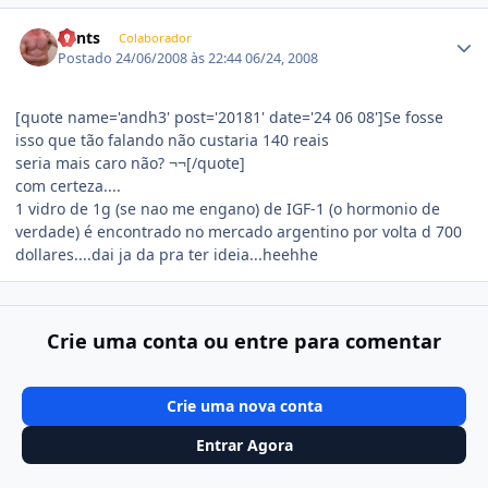
Estatísticas do autor
Bents
Colaborador
Postado
24/06/2008 às 22:44
06/24, 2008
[quote name='andh3' post='20181' date='24 06 08']Se fosse
isso que tão falando não custaria 140 reais
seria mais caro não? ¬¬[/quote]
com certeza....
1 vidro de 1g (se nao me engano) de IGF-1 (o hormonio de
verdade) é encontrado no mercado argentino por volta d 700
dollares....dai ja da pra ter ideia...heehhe
Crie uma conta ou entre para comentar
Crie uma nova conta
Entrar Agora