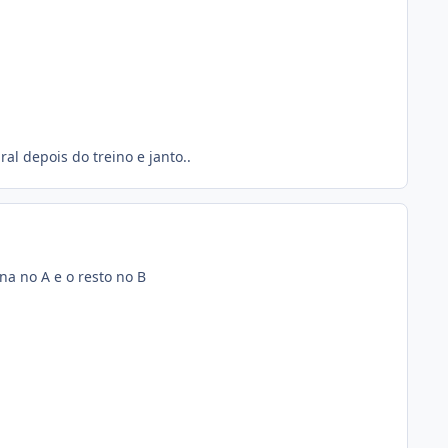
al depois do treino e janto..
na no A e o resto no B