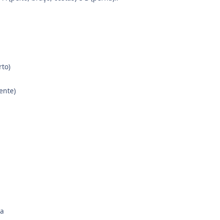
rto)
ente)
a