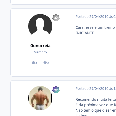
Postado
29/04/2010 às 
Cara, esse é um treino
INICIANTE.
Gonorreia
Membro
3
0
posts
Reputação
Postado
29/04/2010 às 
Recomendo muita leitu
E da próxima vez que f
Não tem o que dizer e
Locked.