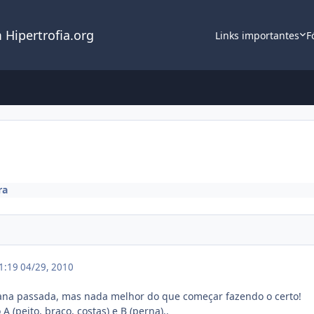
 Hipertrofia.org
Links importantes
F
ra
01:19
04/29, 2010
ana passada, mas nada melhor do que começar fazendo o certo!
A (peito, braço, costas) e B (perna)..