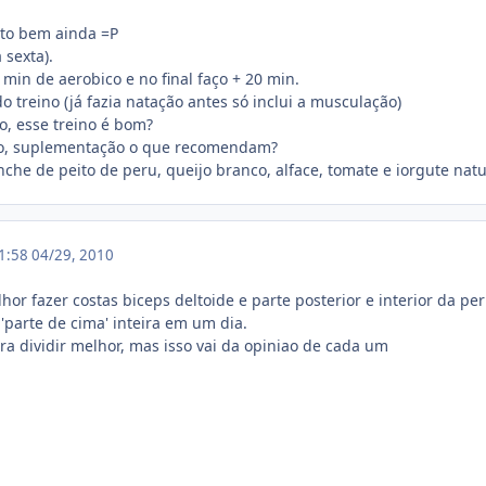
to bem ainda =P
sexta).
 min de aerobico e no final faço + 20 min.
o treino (já fazia natação antes só inclui a musculação)
, esse treino é bom?
ão, suplementação o que recomendam?
he de peito de peru, queijo branco, alface, tomate e iorgute natur
01:58
04/29, 2010
or fazer costas biceps deltoide e parte posterior e interior da per
'parte de cima' inteira em um dia.
a dividir melhor, mas isso vai da opiniao de cada um