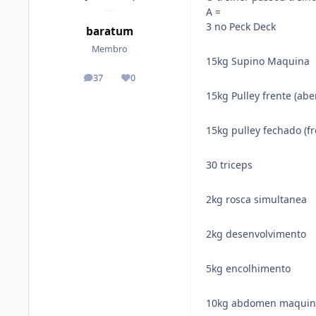
A =
3 no Peck Deck
baratum
Membro
15kg Supino Maquina
37
0
posts
Reputação
15kg Pulley frente (abe
15kg pulley fechado (fr
30 triceps
2kg rosca simultanea
2kg desenvolvimento
5kg encolhimento
10kg abdomen maquin