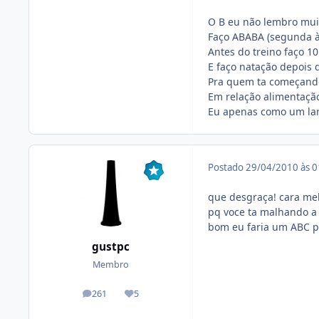
O B eu não lembro mui
Faço ABABA (segunda à 
Antes do treino faço 10
E faço natação depois d
Pra quem ta começando
Em relação alimentaç
Eu apenas como um lanc
Postado
29/04/2010 às 
que desgraça! cara melh
pq voce ta malhando a 
bom eu faria um ABC pr
gustpc
Membro
261
5
posts
Reputação