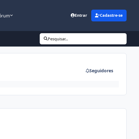
órum
Entrar
Cadastre-se
Pesquisar...
Seguidores