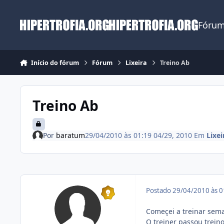
Ir para conteúdo
Fórum
Início do fórum
Fórum
Lixeira
Treino Ab
Treino Ab
Por
baratum
29/04/2010 às 01:19
04/29, 2010
Em
Lixei
Postado
29/04/2010 às 
Começei a treinar sem
O treiner passou treino 