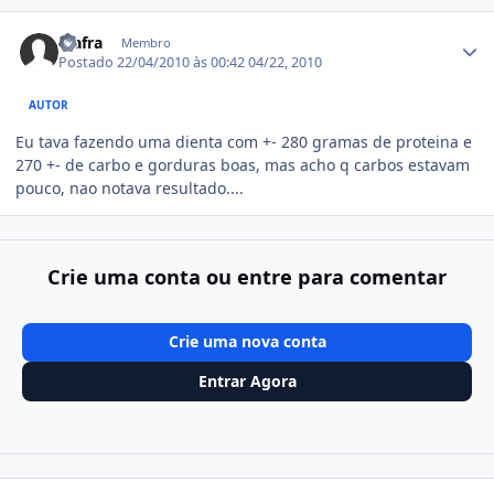
Estatísticas do autor
Mafra
Membro
Postado
22/04/2010 às 00:42
04/22, 2010
AUTOR
Eu tava fazendo uma dienta com +- 280 gramas de proteina e
270 +- de carbo e gorduras boas, mas acho q carbos estavam
pouco, nao notava resultado....
Crie uma conta ou entre para comentar
Crie uma nova conta
Entrar Agora