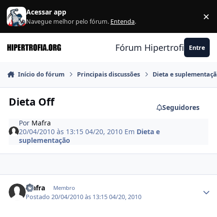
Ir para conteúdo
Acessar app
×
F
Navegue melhor pelo fórum.
Entenda
.
Fórum Hipertrofia.org
Entre
Início do fórum
Principais discussões
Dieta e suplementaç
Dieta Off
Seguidores
Por
Mafra
20/04/2010 às 13:15
04/20, 2010
Em
Dieta e
suplementação
Estatísticas do autor
Mafra
Membro
Postado
20/04/2010 às 13:15
04/20, 2010