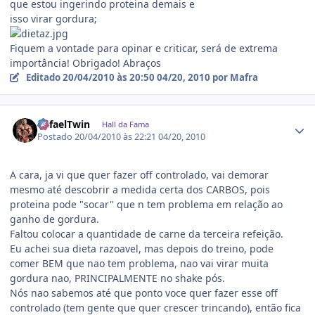
que estou ingerindo proteina demais e
isso virar gordura;
Fiquem a vontade para opinar e criticar, será de extrema
importância! Obrigado! Abraços
Editado
20/04/2010 às 20:50
04/20, 2010
por Mafra
Estatísticas do autor
RafaelTwin
Hall da Fama
Postado
20/04/2010 às 22:21
04/20, 2010
A cara, ja vi que quer fazer off controlado, vai demorar
mesmo até descobrir a medida certa dos CARBOS, pois
proteina pode "socar" que n tem problema em relação ao
ganho de gordura.
Faltou colocar a quantidade de carne da terceira refeição.
Eu achei sua dieta razoavel, mas depois do treino, pode
comer BEM que nao tem problema, nao vai virar muita
gordura nao, PRINCIPALMENTE no shake pós.
Nós nao sabemos até que ponto voce quer fazer esse off
controlado (tem gente que quer crescer trincando), então fica