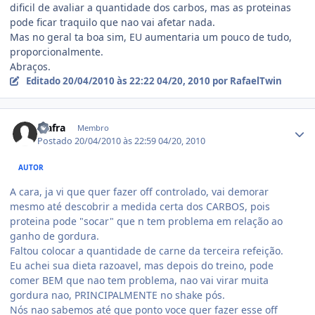
dificil de avaliar a quantidade dos carbos, mas as proteinas
pode ficar traquilo que nao vai afetar nada.
Mas no geral ta boa sim, EU aumentaria um pouco de tudo,
proporcionalmente.
Abraços.
Editado
20/04/2010 às 22:22
04/20, 2010
por RafaelTwin
Estatísticas do autor
Mafra
Membro
Postado
20/04/2010 às 22:59
04/20, 2010
AUTOR
A cara, ja vi que quer fazer off controlado, vai demorar
mesmo até descobrir a medida certa dos CARBOS, pois
proteina pode "socar" que n tem problema em relação ao
ganho de gordura.
Faltou colocar a quantidade de carne da terceira refeição.
Eu achei sua dieta razoavel, mas depois do treino, pode
comer BEM que nao tem problema, nao vai virar muita
gordura nao, PRINCIPALMENTE no shake pós.
Nós nao sabemos até que ponto voce quer fazer esse off