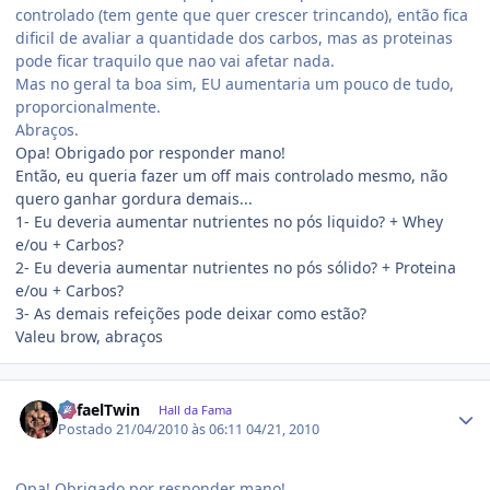
controlado (tem gente que quer crescer trincando), então fica
dificil de avaliar a quantidade dos carbos, mas as proteinas
pode ficar traquilo que nao vai afetar nada.
Mas no geral ta boa sim, EU aumentaria um pouco de tudo,
proporcionalmente.
Abraços.
Opa! Obrigado por responder mano!
Então, eu queria fazer um off mais controlado mesmo, não
quero ganhar gordura demais...
1- Eu deveria aumentar nutrientes no pós liquido? + Whey
e/ou + Carbos?
2- Eu deveria aumentar nutrientes no pós sólido? + Proteina
e/ou + Carbos?
3- As demais refeições pode deixar como estão?
Valeu brow, abraços
Estatísticas do autor
RafaelTwin
Hall da Fama
Postado
21/04/2010 às 06:11
04/21, 2010
Opa! Obrigado por responder mano!