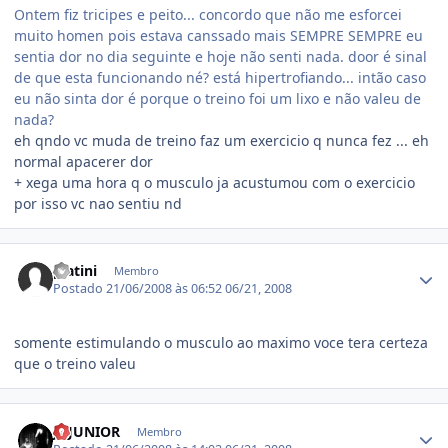
Ontem fiz tricipes e peito... concordo que não me esforcei
muito homen pois estava canssado mais SEMPRE SEMPRE eu
sentia dor no dia seguinte e hoje não senti nada. door é sinal
de que esta funcionando né? está hipertrofiando... intão caso
eu não sinta dor é porque o treino foi um lixo e não valeu de
nada?
eh qndo vc muda de treino faz um exercicio q nunca fez ... eh
normal apacerer dor
+ xega uma hora q o musculo ja acustumou com o exercicio
por isso vc nao sentiu nd
Estatísticas do autor
platini
Membro
Postado
21/06/2008 às 06:52
06/21, 2008
somente estimulando o musculo ao maximo voce tera certeza
que o treino valeu
Estatísticas do autor
JJ-JUNIOR
Membro