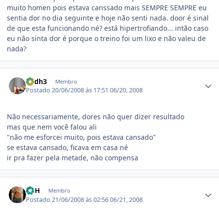
muito homen pois estava canssado mais SEMPRE SEMPRE eu
sentia dor no dia seguinte e hoje não senti nada. door é sinal
de que esta funcionando né? está hipertrofiando... intão caso
eu não sinta dor é porque o treino foi um lixo e não valeu de
nada?
Estatísticas do autor
andh3
Membro
Postado
20/06/2008 às 17:51
06/20, 2008
Não necessariamente, dores não quer dizer resultado
mas que nem você falou ali
"não me esforcei muito, pois estava cansado"
se estava cansado, ficava em casa né
ir pra fazer pela metade, não compensa
Estatísticas do autor
DeH
Membro
Postado
21/06/2008 às 02:56
06/21, 2008