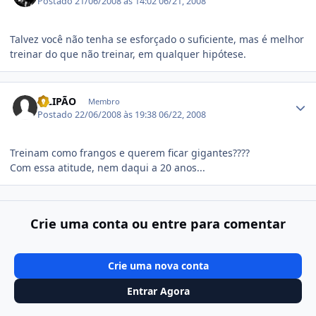
Postado
21/06/2008 às 14:02
06/21, 2008
Talvez você não tenha se esforçado o suficiente, mas é melhor
treinar do que não treinar, em qualquer hipótese.
Estatísticas do autor
FILIPÃO
Membro
Postado
22/06/2008 às 19:38
06/22, 2008
Treinam como frangos e querem ficar gigantes????
Com essa atitude, nem daqui a 20 anos...
Crie uma conta ou entre para comentar
Crie uma nova conta
Entrar Agora