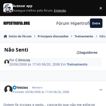
Ir para conteúdo
Acessar app
×
F
Navegue melhor pelo fórum.
Entenda
.
Fórum Hipertrofia.org
Entre
Início do fórum
Principais discussões
Treinamento
Não 
Não Senti
Seguidores
Por
C.Vinicios
20/06/2008 às 17:43
06/20, 2008
Em
Treinamento
Estatísticas do autor
C.Vinicios
Membro
Postado
20/06/2008 às 17:43
06/20, 2008
Ontem fiz tricipes e peito... concordo que não me esforcei