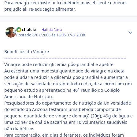
Para emagrecer existe outro método mais eficiente e menos
prejudicial: re-educação alimentar.
Estatísticas do autor
Puchalski
Hall da Fama
Postado
8/07/2008 às 18:05
07/8, 2008
Benefícios do Vinagre
--------------------------------------------------------------------------------
Vinagre pode reduzir glicemia pós-prandial e apetite
Acrescentar uma modesta quantidade de vinagre na dieta
pode ajudar a reduzir a glicemia pós-prandial e aumentar a
sensação de saciedade durante todo o dia, de acordo com um
pequeno estudo apresentado na 46° reunião do Colégio
Americano de Nutrição.
Pesquisadores do departamento de nutrição da Universidade
do estado do Arizona testaram uma bebida composta de
pequena quantidade de vinagre de maçã (20g), 49g de água e
uma colher de chá de sacarina em 10 voluntários saudáveis
não diabéticos.
Para comparação, em dias diferentes, os indivíduos foram