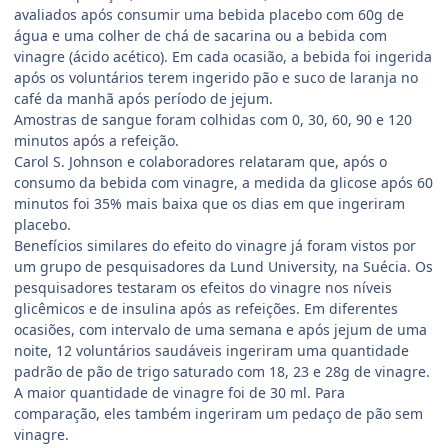
avaliados após consumir uma bebida placebo com 60g de
água e uma colher de chá de sacarina ou a bebida com
vinagre (ácido acético). Em cada ocasião, a bebida foi ingerida
após os voluntários terem ingerido pão e suco de laranja no
café da manhã após período de jejum.
Amostras de sangue foram colhidas com 0, 30, 60, 90 e 120
minutos após a refeição.
Carol S. Johnson e colaboradores relataram que, após o
consumo da bebida com vinagre, a medida da glicose após 60
minutos foi 35% mais baixa que os dias em que ingeriram
placebo.
Benefícios similares do efeito do vinagre já foram vistos por
um grupo de pesquisadores da Lund University, na Suécia. Os
pesquisadores testaram os efeitos do vinagre nos níveis
glicêmicos e de insulina após as refeições. Em diferentes
ocasiões, com intervalo de uma semana e após jejum de uma
noite, 12 voluntários saudáveis ingeriram uma quantidade
padrão de pão de trigo saturado com 18, 23 e 28g de vinagre.
A maior quantidade de vinagre foi de 30 ml. Para
comparação, eles também ingeriram um pedaço de pão sem
vinagre.