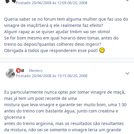
Postado
20/06/2008 às 12:09
06/20, 2008
Queria saber se no forum tem alguma mulher que faz uso do
vinagre de maçã?Será q ele realmente faz efeito?
Algum rapaz ai se quiser ajudar tmbm vai ser otimo!
Se for bom mesmo em qual horario devo tomar, antes do
treino ou depois?quantas colheres devo ingerir?
Obrigada à todos que responderem esse post!
Estatísticas do autor
G.M
Membro
Postado
20/06/2008 às 13:15
06/20, 2008
Eu particularmente nunca optei por tomar vinagre de maçã,
mas já tem um post recente de uma
mistura que leva vinagre e garante ser muito bom, uma 1:30
antes do treino com bastante água, junto com creatina e
glicerina e
antes do treino arginina, mas os resultados são resultantes
da mistura, não sei se somente o vinagre teria um grande