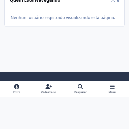
Quem Está Navegando
0
Nenhum usuário registrado visualizando esta página.
Modo Claro
Modo Escuro
Preferência do Sistema
f
i
Entre
Cadastre-se
Pesquisar
Menu
a
n
Política De Privacidade
Contato
Cookies
c
s
Fórum Hipertrofia
Powered by
Invision Community
e
t
b
a
o
g