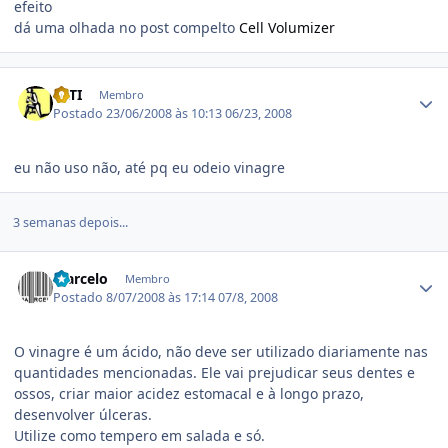
efeito
dá uma olhada no post compelto
Cell Volumizer
Estatísticas do autor
TATI
Membro
Postado
23/06/2008 às 10:13
06/23, 2008
eu não uso não, até pq eu odeio vinagre
3 semanas depois...
Estatísticas do autor
Marcelo
Membro
Postado
8/07/2008 às 17:14
07/8, 2008
O vinagre é um ácido, não deve ser utilizado diariamente nas
quantidades mencionadas. Ele vai prejudicar seus dentes e
ossos, criar maior acidez estomacal e à longo prazo,
desenvolver úlceras.
Utilize como tempero em salada e só.