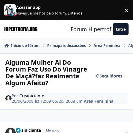
Ir para conteúdo
Acessar app
×
F
Navegue melhor pelo fórum.
Entenda
.
Fórum Hipertrofia.org
Entre
Início do fórum
Principais discussões
Área Feminina
Al
Alguma Mulher Ai Do
Forum Faz Uso Do Vinagre
De Maçã?faz Realmente
Seguidores
Algum Afeito?
Por
Crisiniciante
20/06/2008 às 12:09
06/20, 2008
Em
Área Feminina
Estatísticas do autor
Crisiniciante
Membro