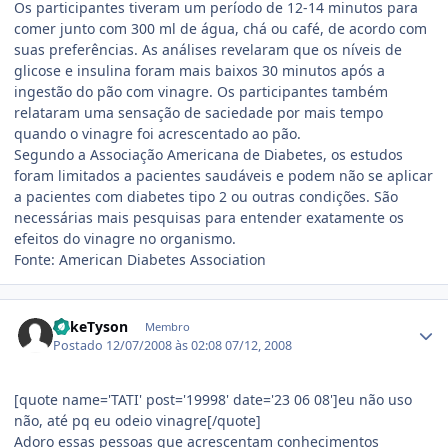
Os participantes tiveram um período de 12-14 minutos para
comer junto com 300 ml de água, chá ou café, de acordo com
suas preferências. As análises revelaram que os níveis de
glicose e insulina foram mais baixos 30 minutos após a
ingestão do pão com vinagre. Os participantes também
relataram uma sensação de saciedade por mais tempo
quando o vinagre foi acrescentado ao pão.
Segundo a Associação Americana de Diabetes, os estudos
foram limitados a pacientes saudáveis e podem não se aplicar
a pacientes com diabetes tipo 2 ou outras condições. São
necessárias mais pesquisas para entender exatamente os
efeitos do vinagre no organismo.
Fonte: American Diabetes Association
Estatísticas do autor
MikeTyson
Membro
Postado
12/07/2008 às 02:08
07/12, 2008
[quote name='TATI' post='19998' date='23 06 08']eu não uso
não, até pq eu odeio vinagre[/quote]
Adoro essas pessoas que acrescentam conhecimentos