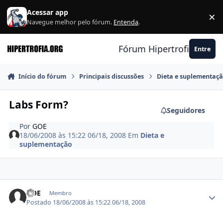
Ir para conteúdo
Acessar app
×
F
Navegue melhor pelo fórum.
Entenda
.
Fórum Hipertrofia.org
Entre
Início do fórum
Principais discussões
Dieta e suplementaç
Labs Form?
Seguidores
Por
GOE
18/06/2008 às 15:22
06/18, 2008
Em
Dieta e
suplementação
Estatísticas do autor
GOE
Membro
Postado
18/06/2008 às 15:22
06/18, 2008