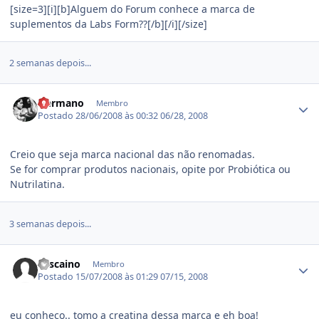
[size=3][i][b]Alguem do Forum conhece a marca de
suplementos da Labs Form??[/b][/i][/size]
2 semanas depois...
Estatísticas do autor
Hermano
Membro
Postado
28/06/2008 às 00:32
06/28, 2008
Creio que seja marca nacional das não renomadas.
Se for comprar produtos nacionais, opite por Probiótica ou
Nutrilatina.
3 semanas depois...
Estatísticas do autor
vascaino
Membro
Postado
15/07/2008 às 01:29
07/15, 2008
eu conheço.. tomo a creatina dessa marca e eh boa!