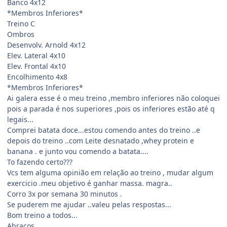
Banco 4x12
*Membros Inferiores*
Treino C
Ombros
Desenvolv. Arnold 4x12
Elev. Lateral 4x10
Elev. Frontal 4x10
Encolhimento 4x8
*Membros Inferiores*
Ai galera esse é o meu treino ,membro inferiores não coloquei
pois a parada é nos superiores ,pois os inferiores estão até q
legais...
Comprei batata doce...estou comendo antes do treino ..e
depois do treino ..com Leite desnatado ,whey protein e
banana . e junto vou comendo a batata....
To fazendo certo???
Vcs tem alguma opinião em relação ao treino , mudar algum
exercicio .meu objetivo é ganhar massa. magra..
Corro 3x por semana 30 minutos .
Se puderem me ajudar ..valeu pelas respostas...
Bom treino a todos...
Abraços