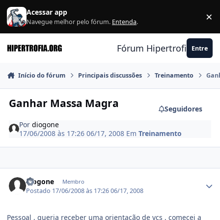
Ir para conteúdo
Acessar app
×
F
Navegue melhor pelo fórum.
Entenda
.
Fórum Hipertrofia.org
Entre
Início do fórum
Principais discussões
Treinamento
Gan
Ganhar Massa Magra
Seguidores
Por
diogone
17/06/2008 às 17:26
06/17, 2008
Em
Treinamento
Estatísticas do autor
diogone
Membro
Postado
17/06/2008 às 17:26
06/17, 2008
Pessoal , queria receber uma orientação de vcs , comecei a