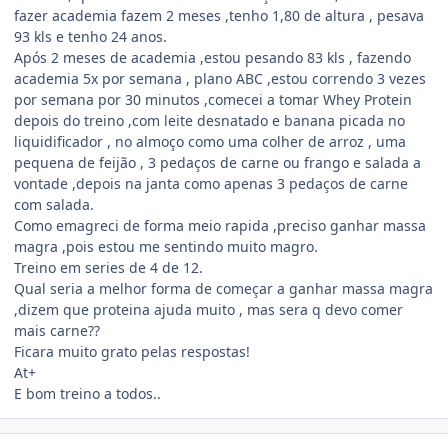
fazer academia fazem 2 meses ,tenho 1,80 de altura , pesava
93 kls e tenho 24 anos.
Após 2 meses de academia ,estou pesando 83 kls , fazendo
academia 5x por semana , plano ABC ,estou correndo 3 vezes
por semana por 30 minutos ,comecei a tomar Whey Protein
depois do treino ,com leite desnatado e banana picada no
liquidificador , no almoço como uma colher de arroz , uma
pequena de feijão , 3 pedaços de carne ou frango e salada a
vontade ,depois na janta como apenas 3 pedaços de carne
com salada.
Como emagreci de forma meio rapida ,preciso ganhar massa
magra ,pois estou me sentindo muito magro.
Treino em series de 4 de 12.
Qual seria a melhor forma de começar a ganhar massa magra
,dizem que proteina ajuda muito , mas sera q devo comer
mais carne??
Ficara muito grato pelas respostas!
At+
E bom treino a todos..
Estatísticas do autor