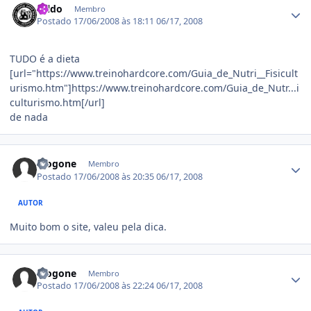
Nildo
Membro
Postado
17/06/2008 às 18:11
06/17, 2008
TUDO é a dieta
[url="https://www.treinohardcore.com/Guia_de_Nutri__Fisicult
urismo.htm"]https://www.treinohardcore.com/Guia_de_Nutr...i
culturismo.htm[/url]
de nada
Estatísticas do autor
diogone
Membro
Postado
17/06/2008 às 20:35
06/17, 2008
AUTOR
Muito bom o site, valeu pela dica.
Estatísticas do autor
diogone
Membro
Postado
17/06/2008 às 22:24
06/17, 2008