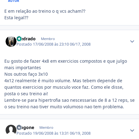
AUTOR
E em relação ao treino o q vcs acham??
Esta legal??
Estatísticas do autor
Medrado
Membro
Postado
17/06/2008 às 23:10
06/17, 2008
Eu gosto de fazer 4x8 em exercicios compostos e que julgo
mais importantes
Nos outros faço 3x10
4x12 realmente é muito volume. Mas tebem depende de
quantos exercicios por musculo voce faz. Como ele disse,
posta o seu treino ai!
Lembre-se para hipertrofia sao nescessarias de 8 a 12 reps, se
o seu treino nao tiver muito volumoso nao tem problema.
Estatísticas do autor
diogone
Membro
Postado
19/06/2008 às 13:31
06/19, 2008