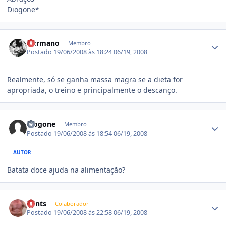
Diogone*
Estatísticas do autor
Hermano
Membro
Postado
19/06/2008 às 18:24
06/19, 2008
Realmente, só se ganha massa magra se a dieta for
apropriada, o treino e principalmente o descanço.
Estatísticas do autor
diogone
Membro
Postado
19/06/2008 às 18:54
06/19, 2008
AUTOR
Batata doce ajuda na alimentação?
Estatísticas do autor
Bents
Colaborador
Postado
19/06/2008 às 22:58
06/19, 2008