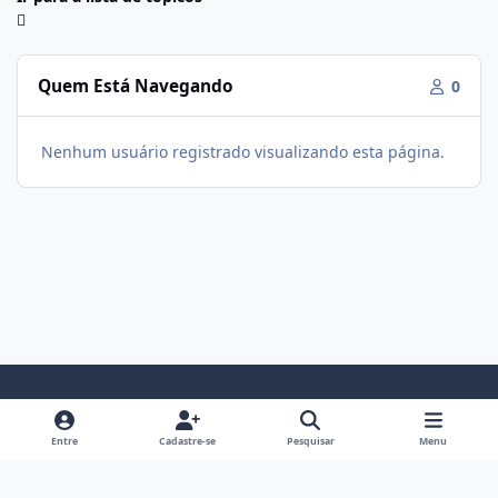
Quem Está Navegando
0
Nenhum usuário registrado visualizando esta página.
Modo Claro
Modo Escuro
Preferência do Sistema
f
i
Entre
Cadastre-se
Pesquisar
Menu
a
n
Política De Privacidade
Contato
Cookies
c
s