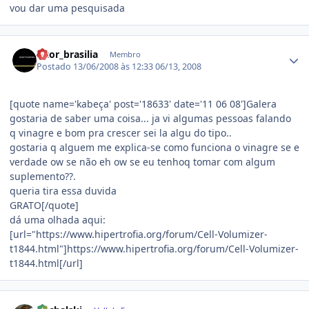
vou dar uma pesquisada
Estatísticas do autor
vitor_brasilia
Membro
Postado
13/06/2008 às 12:33
06/13, 2008
[quote name='kabeça' post='18633' date='11 06 08']Galera
gostaria de saber uma coisa... ja vi algumas pessoas falando
q vinagre e bom pra crescer sei la algu do tipo..
gostaria q alguem me explica-se como funciona o vinagre se e
verdade ow se não eh ow se eu tenhoq tomar com algum
suplemento??.
queria tira essa duvida
GRATO[/quote]
dá uma olhada aqui:
[url="https://www.hipertrofia.org/forum/Cell-Volumizer-
t1844.html"]https://www.hipertrofia.org/forum/Cell-Volumizer-
t1844.html[/url]
Estatísticas do autor