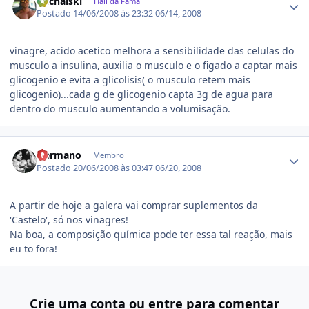
Puchalski
Hall da Fama
Postado
14/06/2008 às 23:32
06/14, 2008
vinagre, acido acetico melhora a sensibilidade das celulas do
musculo a insulina, auxilia o musculo e o figado a captar mais
glicogenio e evita a glicolisis( o musculo retem mais
glicogenio)...cada g de glicogenio capta 3g de agua para
dentro do musculo aumentando a volumisação.
Estatísticas do autor
Hermano
Membro
Postado
20/06/2008 às 03:47
06/20, 2008
A partir de hoje a galera vai comprar suplementos da
'Castelo', só nos vinagres!
Na boa, a composição química pode ter essa tal reação, mais
eu to fora!
Crie uma conta ou entre para comentar