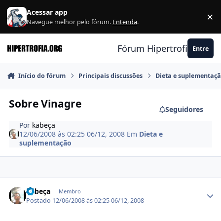
Ir para conteúdo
Acessar app
×
F
Navegue melhor pelo fórum.
Entenda
.
Fórum Hipertrofia.org
Entre
Início do fórum
Principais discussões
Dieta e suplementaç
Sobre Vinagre
Seguidores
Por
kabeça
12/06/2008 às 02:25
06/12, 2008
Em
Dieta e
suplementação
Estatísticas do autor
kabeça
Membro
Postado
12/06/2008 às 02:25
06/12, 2008