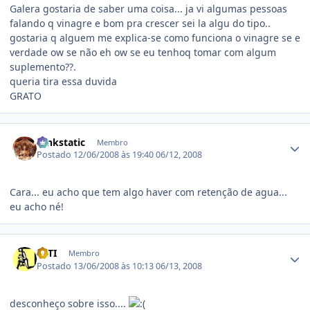
Galera gostaria de saber uma coisa... ja vi algumas pessoas
falando q vinagre e bom pra crescer sei la algu do tipo..
gostaria q alguem me explica-se como funciona o vinagre se e
verdade ow se não eh ow se eu tenhoq tomar com algum
suplemento??.
queria tira essa duvida
GRATO
Estatísticas do autor
funkstatic
Membro
Postado
12/06/2008 às 19:40
06/12, 2008
Cara... eu acho que tem algo haver com retenção de agua...
eu acho né!
Estatísticas do autor
TATI
Membro
Postado
13/06/2008 às 10:13
06/13, 2008
desconheço sobre isso....