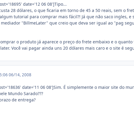
t='18695' date='12 06 08']Tipo...
custa 28 dólares, o que ficaria em torno de 45 a 50 reais, sem o fre
lgum tutorial para comprar mais fácil?! Já que não saco ingles, 
mediador "BillmeLater" que creio que deva ser igual ao "pag seg
 comprar o produto já aparece o preço do frete embaixo e o quanto 
later. Você vai pagar ainda uns 20 dólares mais caro e o site é segu
15:06
06/14, 2008
st='18636' date='11 06 08']Sim. É simplemente o maior site do m
uele Mundo Sarado???
prazo de entrega?