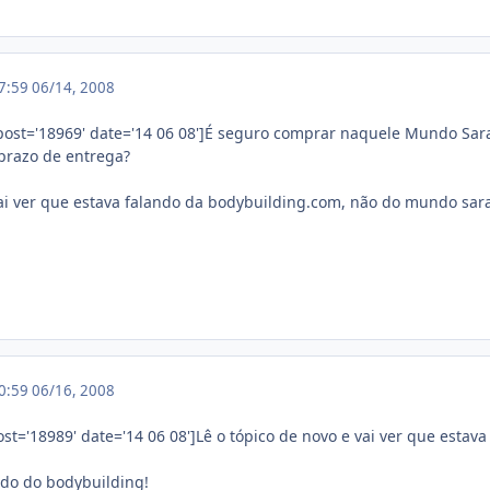
17:59
06/14, 2008
post='18969' date='14 06 08']É seguro comprar naquele Mundo Sar
prazo de entrega?
vai ver que estava falando da bodybuilding.com, não do mundo sar
20:59
06/16, 2008
st='18989' date='14 06 08']Lê o tópico de novo e vai ver que esta
ando do bodybuilding!