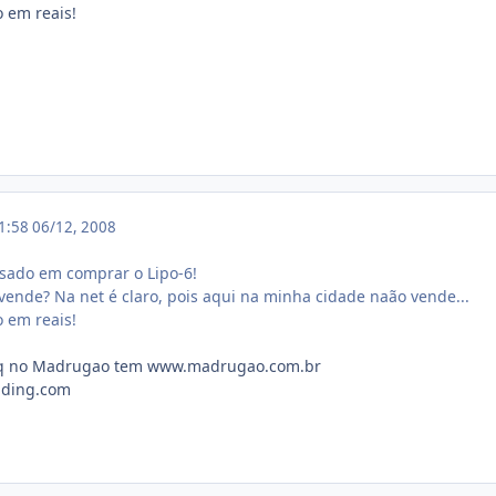
 em reais!
01:58
06/12, 2008
ssado em comprar o Lipo-6!
vende? Na net é claro, pois aqui na minha cidade naão vende...
 em reais!
 q no Madrugao tem www.madrugao.com.br
lding.com