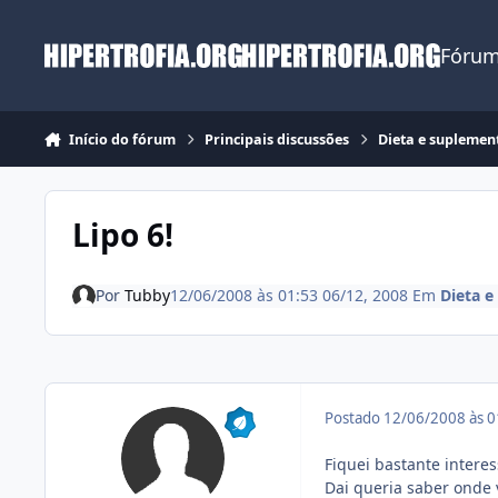
Ir para conteúdo
Fórum
Início do fórum
Principais discussões
Dieta e suplemen
Lipo 6!
Por
Tubby
12/06/2008 às 01:53
06/12, 2008
Em
Dieta 
Postado
12/06/2008 às 
Fiquei bastante intere
Dai queria saber onde 