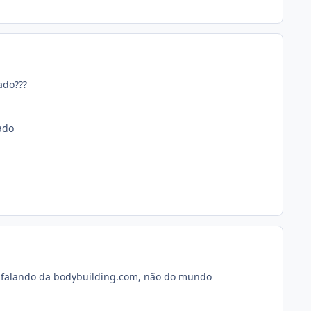
ado???
ado
va falando da bodybuilding.com, não do mundo