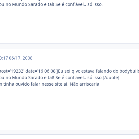
u no Mundo Sarado e tal! Se é confiável.. só isso.
00:17
06/17, 2008
ost='19232' date='16 06 08']Eu sei q vc estava falando do bodybuil
u no Mundo Sarado e tal! Se é confiável.. só isso.[/quote]
tinha ouvido falar nesse site ai. Não arriscaria