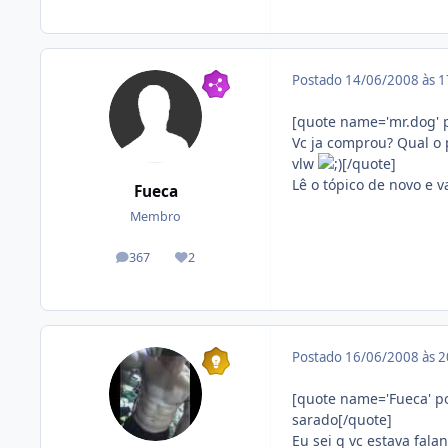
Postado
14/06/2008 às 
[quote name='mr.dog' 
Vc ja comprou? Qual o 
vlw
[/quote]
Lê o tópico de novo e 
Fueca
Membro
367
2
posts
Reputação
Postado
16/06/2008 às 
[quote name='Fueca' po
sarado[/quote]
Eu sei q vc estava fal