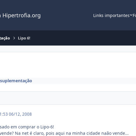
 Hipertrofia.org
Links importantes
F
tação
Lipo 6!
e suplementação
01:53
06/12, 2008
ssado em comprar o Lipo-6!
vende? Na net é claro, pois aqui na minha cidade naão vende...