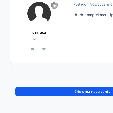
Postado
17/06/2008 às 
[b][/b]Comprei meu Li
carioca
Membro
3
0
posts
Reputação
Crie uma nova conta