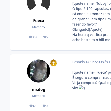
[quote name='Tubby' pos
O lipo-6 120 capsulas, 
cá onde eu moro? Tem a
de grana? Tem tipo um 
Fueca
fazendo favor?
Membro
Obrigado![/quote]
Na hora q vc clica pra
367
2
posts
Reputação
acho besteira o bill me 
Postado
14/06/2008 às 
[quote name='Fueca' po
É seguro comprar naq
Vc ja comprou? Qual o 
vlw
mr.dog
Membro
48
0
posts
Reputação