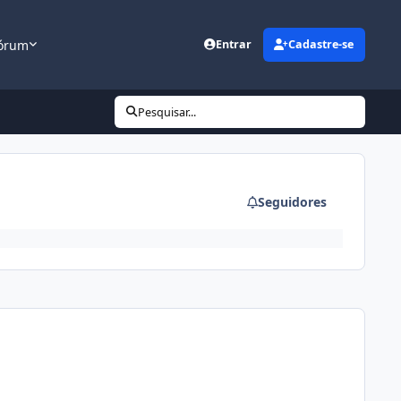
órum
Entrar
Cadastre-se
Pesquisar...
Seguidores