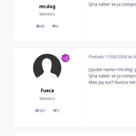
Qria saber se ja compro
mr.dog
Membro
48
0
posts
Reputação
Postado
17/06/2008 às 
[quote name='mr.dog' p
Qria saber se ja compro
Mas pq eu!? Nunca nem 
Fueca
Membro
367
2
posts
Reputação