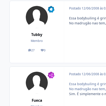
Postado
12/06/2008 às 
Essa bodybuiling é gri
No madrugão nao tem, 
Tubby
Membro
27
0
posts
Reputação
Postado
12/06/2008 às 
Essa bodybuiling é gri
No madrugão nao tem, 
Sim. É simplemente o 
Fueca