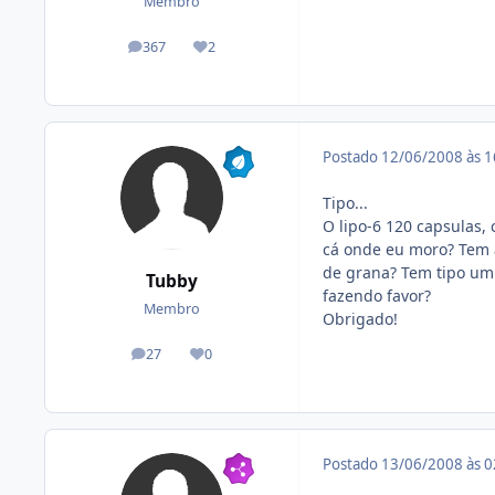
Membro
367
2
posts
Reputação
Postado
12/06/2008 às 
Tipo...
O lipo-6 120 capsulas, 
cá onde eu moro? Tem a
de grana? Tem tipo um 
Tubby
fazendo favor?
Membro
Obrigado!
27
0
posts
Reputação
Postado
13/06/2008 às 