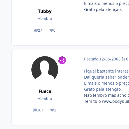
E mais o menos o preço
Grato pela atenção,
Tubby
Membro
27
0
posts
Reputação
Postado
12/06/2008 às 
Fiquei bastante intere
Dai queria saber onde 
E mais o menos o preço
Grato pela atenção,
Fueca
Nao lembro mas acho
Membro
Tem tb o www.bodybui
367
2
posts
Reputação