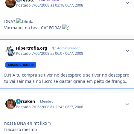
Postado
7/06/2008 às 03:18
06/7, 2008
DNA?
Vix mano, na boa, CAI FORA!
Estatísticas do autor
Hipertrofia.org
Administrador
Postado
7/06/2008 às 06:07
06/7, 2008
ADMINISTRADOR
D.N.A tu compra se tiver no desespero e se tiver no desespero
tu vai sair mais no lucro se gastar grana em peito de frango...
Estatísticas do autor
Forsaken
Membro
Postado
7/06/2008 às 12:43
06/7, 2008
nossa DNA eh mt lixo "/
fracasso mesmo