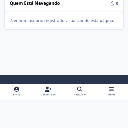
Quem Está Navegando
0
Nenhum usuário registrado visualizando esta página.
Modo Claro
Modo Escuro
Preferência do Sistema
f
i
Entre
Cadastre-se
Pesquisar
Menu
a
n
Política De Privacidade
Contato
Cookies
c
s
Fórum Hipertrofia
Powered by
Invision Community
e
t
b
a
o
g