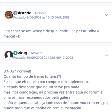
Estatísticas do autor
funkstatic
Membro
Postado
9/06/2008 às 16:15
06/9, 2008
PRa saber se um Whey é de qualidade... 1º passo.. olha a
marca! =D
Estatísticas do autor
madrug
Membro
Postado
10/06/2008 às 12:06
06/10, 2008
D.N.A?? Horrivel!
Quanto tempo de treino tu tens???
Eu sei que eh mt escroto comprar um suplemento,
e depois descobrir que naum serve pra nada..
mas, fica como lição, dá proxima vez entra aqui no forum e
olha os mais recomendados pela galera.
e não esquenta a cabeça com essa de "naum vou crescer", pq
quase tudo que vc ganha eh com alimentação.