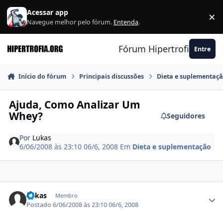
Ir para conteúdo
Acessar app
×
F
Navegue melhor pelo fórum.
Entenda
.
Fórum Hipertrofia.org
Entre
Início do fórum
Principais discussões
Dieta e suplementaç
Ajuda, Como Analizar Um
Whey?
Seguidores
Por
Lukas
6/06/2008 às 23:10
06/6, 2008
Em
Dieta e suplementação
Estatísticas do autor
Lukas
Membro
Postado
6/06/2008 às 23:10
06/6, 2008