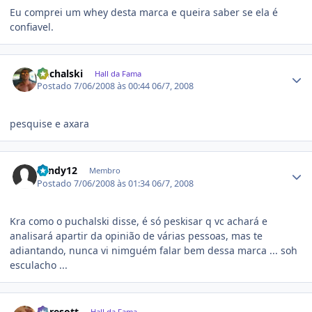
Eu comprei um whey desta marca e queira saber se ela é
confiavel.
Estatísticas do autor
Puchalski
Hall da Fama
Postado
7/06/2008 às 00:44
06/7, 2008
pesquise e axara
Estatísticas do autor
xandy12
Membro
Postado
7/06/2008 às 01:34
06/7, 2008
Kra como o puchalski disse, é só peskisar q vc achará e
analisará apartir da opinião de várias pessoas, mas te
adiantando, nunca vi nimguém falar bem dessa marca ... soh
esculacho ...
Estatísticas do autor
gpresott
Hall da Fama