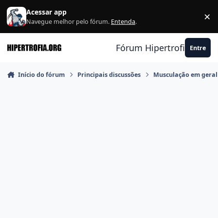
Ir para conteúdo
Acessar app
×
F
Navegue melhor pelo fórum.
Entenda
.
Fórum Hipertrofia.org
Entre
Início do fórum
Principais discussões
Musculação em geral