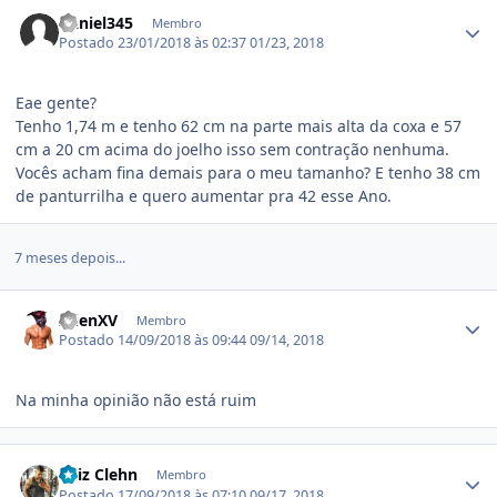
Estatísticas do autor
Daniel345
Membro
Postado
23/01/2018 às 02:37
01/23, 2018
Eae gente?
Tenho 1,74 m e tenho 62 cm na parte mais alta da coxa e 57
cm a 20 cm acima do joelho isso sem contração nenhuma.
Vocês acham fina demais para o meu tamanho? E tenho 38 cm
de panturrilha e quero aumentar pra 42 esse Ano.
7 meses depois...
Estatísticas do autor
AlienXV
Membro
Postado
14/09/2018 às 09:44
09/14, 2018
Na minha opinião não está ruim
Estatísticas do autor
Luiz Clehn
Membro
Postado
17/09/2018 às 07:10
09/17, 2018