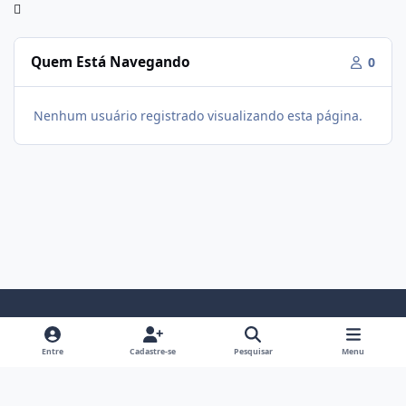
Quem Está Navegando
0
Nenhum usuário registrado visualizando esta página.
Modo Claro
Modo Escuro
Preferência do Sistema
f
i
Entre
Cadastre-se
Pesquisar
Menu
a
n
Política De Privacidade
Contato
Cookies
c
s
Fórum Hipertrofia
Powered by
Invision Community