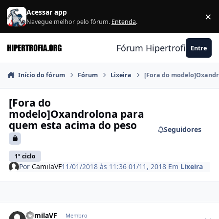
Ir para conteúdo
Acessar app
×
F
Navegue melhor pelo fórum.
Entenda
.
Fórum Hipertrofia.org
Entre
Início do fórum
Fórum
Lixeira
[Fora do modelo]Oxandr
[Fora do
modelo]Oxandrolona para
quem esta acima do peso
Seguidores
1º ciclo
Por
CamilaVF
11/01/2018 às 11:36
01/11, 2018
Em
Lixeira
Estatísticas do autor
CamilaVF
Membro