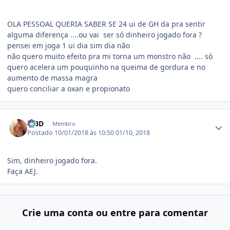
OLA PESSOAL QUERIA SABER SE 24 ui de GH da pra sentir
alguma diferença ....ou vai ser só dinheiro jogado fora ?
pensei em joga 1 ui dia sim dia não
não quero muito efeito pra mi torna um monstro não .... só
quero acelera um pouquinho na queima de gordura e no
aumento de massa magra
quero conciliar a oxan e propionato
Estatísticas do autor
MBD
Membro
Postado
10/01/2018 às 10:50
01/10, 2018
Sim, dinheiro jogado fora.
Faça AEJ.
Crie uma conta ou entre para comentar