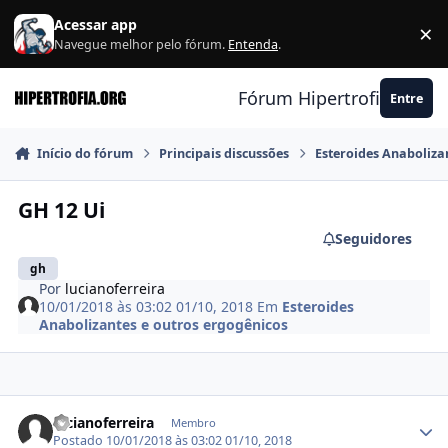
Ir para conteúdo
Acessar app
×
F
Navegue melhor pelo fórum.
Entenda
.
Fórum Hipertrofia.org
Entre
Início do fórum
Principais discussões
Esteroides Anaboliza
GH 12 Ui
Seguidores
gh
Por
lucianoferreira
10/01/2018 às 03:02
01/10, 2018
Em
Esteroides
Anabolizantes e outros ergogênicos
Estatísticas do autor
lucianoferreira
Membro
Postado
10/01/2018 às 03:02
01/10, 2018