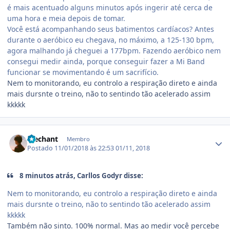
é mais acentuado alguns minutos após ingerir até cerca de
uma hora e meia depois de tomar.
Você está acompanhando seus batimentos cardíacos? Antes
durante o aeróbico eu chegava, no máximo, a 125-130 bpm,
agora malhando já cheguei a 177bpm. Fazendo aeróbico nem
consegui medir ainda, porque conseguir fazer a Mi Band
funcionar se movimentando é um sacrifício.
Nem to monitorando, eu controlo a respiração direto e ainda
mais dursnte o treino, não to sentindo tão acelerado assim
kkkkk
Estatísticas do autor
Mechant
Membro
Postado
11/01/2018 às 22:53
01/11, 2018
8 minutos atrás, Carllos Godyr disse:
Nem to monitorando, eu controlo a respiração direto e ainda
mais dursnte o treino, não to sentindo tão acelerado assim
kkkkk
Também não sinto. 100% normal. Mas ao medir você percebe