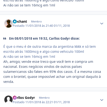
escrito atrás 1600mcg e algo como vehiculo 100ml
Ai não sei se tem 16mcg em 1ml
Estatísticas do autor
Mechant
Membro
Postado
11/01/2018 às 21:40
01/11, 2018
Em 08/01/2018 em 19:52, Carllos Godyr disse:
É que o meu é de outra marca da argentina kkkk e só tem
escrito atrás 1600mcg e algo como vehiculo 100ml
Ai não sei se tem 16mcg em 1ml
Ah, amigo; vende esse treco que você tem e compra um
nacional. Esses negócios vindos de outros países
sulamericanos são fakes em 95% dos casos. É a mesma coisa
com o brontel, quase impossível achar um original daquilo à
venda.
Estatísticas do autor
Carllos Godyr
Membro
Postado
11/01/2018 às 22:21
01/11, 2018