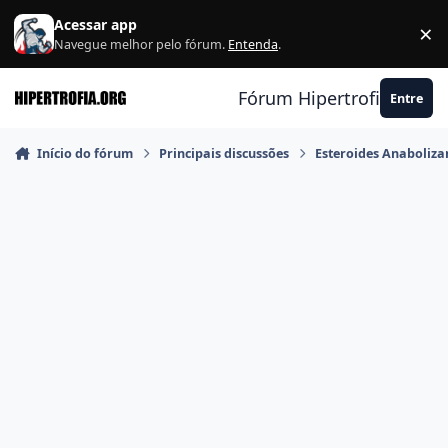
Ir para conteúdo
Acessar app
×
F
Navegue melhor pelo fórum.
Entenda
.
Fórum Hipertrofia.org
Entre
Início do fórum
Principais discussões
Esteroides Anaboliza