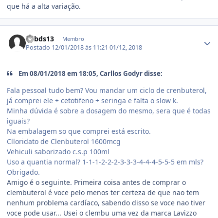
que há a alta variação.
Estatísticas do autor
babds13
Membro
Postado
12/01/2018 às 11:21
01/12, 2018
Em 08/01/2018 em 18:05, Carllos Godyr disse:
Fala pessoal tudo bem? Vou mandar um ciclo de crenbuterol,
já comprei ele + cetotifeno + seringa e falta o slow k.
Minha dúvida é sobre a dosagem do mesmo, sera que é todas
iguais?
Na embalagem so que comprei está escrito.
Clloridato de Clenbuterol 1600mcg
Vehiculi saborizado c.s.p 100ml
Uso a quantia normal? 1-1-1-2-2-2-3-3-3-4-4-4-5-5-5 em mls?
Obrigado.
Amigo é o seguinte. Primeira coisa antes de comprar o
clembuterol é voce pelo menos ter certeza de que nao tem
nenhum problema cardíaco, sabendo disso se voce nao tiver
voce pode usar... Usei o clembu uma vez da marca Lavizzo