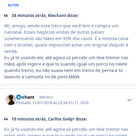
AUTOR
38 minutos atrás, Mechant disse:
Ah, amigo; vende esse treco que você tem e compra um
nacional. Esses negócios vindos de outros países
sulamericanos são fakes em 95% dos casos. É a mesma coisa
com o brontel, quase impossível achar um original daquilo à
venda.
Eu já to usando ele, até agora só percebi um leve tremor nas
mãos após ingerir e que to suando igual um porco no rolete
quando treino, eu não suava nem em treino de perna e to
lavando a camiseta no de peito kkkkk
Estatísticas do autor
Mechant
Membro
Postado
11/01/2018 às 22:34
01/11, 2018
10 minutos atrás, Carllos Godyr disse:
Eu já to usando ele, até agora só percebi um leve tremor nas
mãos após ingerir e que to suando igual um porco no rolete