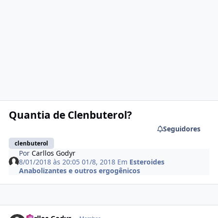
Quantia de Clenbuterol?
Seguidores
clenbuterol
Por
Carllos Godyr
8/01/2018 às 20:05
01/8, 2018
Em
Esteroides
Anabolizantes e outros ergogênicos
Estatísticas do autor