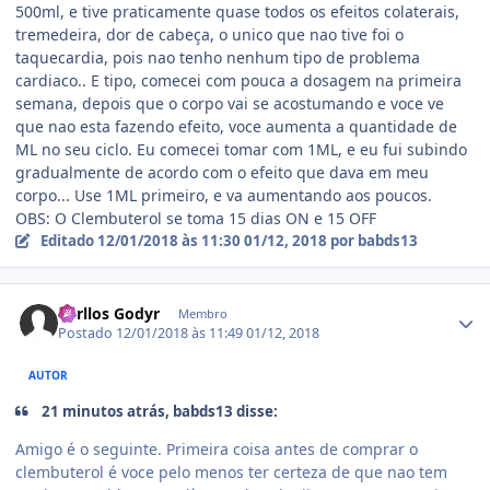
500ml, e tive praticamente quase todos os efeitos colaterais,
tremedeira, dor de cabeça, o unico que nao tive foi o
taquecardia, pois nao tenho nenhum tipo de problema
cardiaco.. E tipo, comecei com pouca a dosagem na primeira
semana, depois que o corpo vai se acostumando e voce ve
que nao esta fazendo efeito, voce aumenta a quantidade de
ML no seu ciclo. Eu comecei tomar com 1ML, e eu fui subindo
gradualmente de acordo com o efeito que dava em meu
corpo... Use 1ML primeiro, e va aumentando aos poucos.
OBS: O Clembuterol se toma 15 dias ON e 15 OFF
Editado
12/01/2018 às 11:30
01/12, 2018
por babds13
Estatísticas do autor
Carllos Godyr
Membro
Postado
12/01/2018 às 11:49
01/12, 2018
AUTOR
21 minutos atrás, babds13 disse:
Amigo é o seguinte. Primeira coisa antes de comprar o
clembuterol é voce pelo menos ter certeza de que nao tem