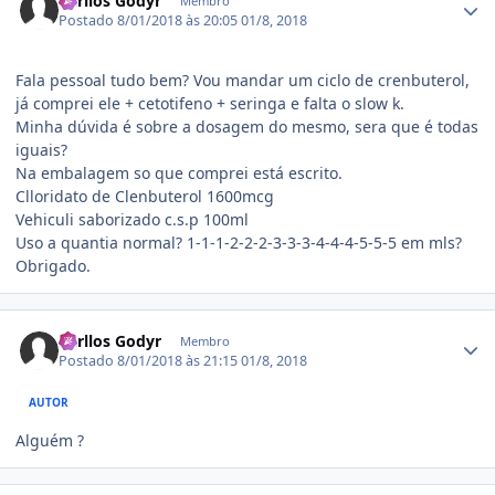
Carllos Godyr
Membro
Postado
8/01/2018 às 20:05
01/8, 2018
Fala pessoal tudo bem? Vou mandar um ciclo de crenbuterol,
já comprei ele + cetotifeno + seringa e falta o slow k.
Minha dúvida é sobre a dosagem do mesmo, sera que é todas
iguais?
Na embalagem so que comprei está escrito.
Clloridato de Clenbuterol 1600mcg
Vehiculi saborizado c.s.p 100ml
Uso a quantia normal? 1-1-1-2-2-2-3-3-3-4-4-4-5-5-5 em mls?
Obrigado.
Estatísticas do autor
Carllos Godyr
Membro
Postado
8/01/2018 às 21:15
01/8, 2018
AUTOR
Alguém ?