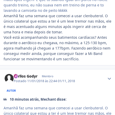
quando treino, eu não suava nem em treino de perna e to
lavando a camiseta no de peito kkkkk
Amanhã faz uma semana que comecei a usar clenbuterol. O
único colateral que estou a ter é um leve tremor nas mãos, ele
é mais acentuado alguns minutos após ingerir até cerca de
uma hora e meia depois de tomar.
Você está acompanhando seus batimentos cardíacos? Antes
durante o aeróbico eu chegava, no máximo, a 125-130 bpm,
agora malhando já cheguei a 177bpm. Fazendo aeróbico nem
consegui medir ainda, porque conseguir fazer a Mi Band
funcionar se movimentando é um sacrifício.
Estatísticas do autor
Carllos Godyr
Membro
Postado
11/01/2018 às 22:44
01/11, 2018
AUTOR
10 minutos atrás, Mechant disse:
Amanhã faz uma semana que comecei a usar clenbuterol. O
único colateral que estou a ter é um leve tremor nas mãos, ele