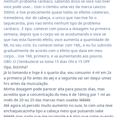
nenhum problema cardíaco, sabendo disso se voce nao tiver
voce pode usar... Usei o clembu uma vez da marca Lavizzo
500ml, e tive praticamente quase todos os efeitos colaterais,
tremedeira, dor de cabeça, o unico que nao tive foi o
taquecardia, pois nao tenho nenhum tipo de problema
cardiaco.. E tipo, comecei com pouca a dosagem na primeira
semana, depois que o corpo vai se acostumando e voce ve
que nao esta fazendo efeito, voce aumenta a quantidade de
ML no seu ciclo. Eu comecei tomar com 1ML, e eu fui subindo
gradualmente de acordo com o efeito que dava em meu
corpo... Use 1ML primeiro, e va aumentando aos poucos.
OBS: O Clembuterol se toma 15 dias ON e 15 OFF
Opa, blzinha?
Já to tomando e hoje é o quarto dia, vou consumir 4 ml em 2x
a primeira já foi antes do aej e a segunda vai ser daqui umas
hrs antes da musculação.
Minha dosagem pode parecer alta para poucos dias, mas
acredito que a concentração do meu é de 16mcg por 1 ml ao
invés de 20 ou 25 das marcas mais usadas kkkkkk
Até agora só percebi muito aumento no suor, to com uma leve
enchaquecazinha tipo a cabeça meio que pulsando sabe
kkkkkk mas nada que me incomode e é algo que some quando