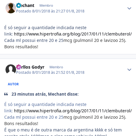
Estatísticas do autor
Mechant
Membro
Postado
8/01/2018 às 21:27
01/8, 2018
É só seguir a quantidade indicada neste
link:
https://www.hipertrofia.org/blog/2017/01/11/clembuterol/
Cada ml possui entre 20 e 25
mcg (pulmonil 20 e lavizoo 25).
Bons resultados!
Estatísticas do autor
Carllos Godyr
Membro
Postado
8/01/2018 às 21:52
01/8, 2018
AUTOR
23 minutos atrás, Mechant disse:
É só seguir a quantidade indicada neste
link:
https://www.hipertrofia.org/blog/2017/01/11/clembuterol/
Cada ml possui entre 20 e 25
mcg (pulmonil 20 e lavizoo 25).
Bons resultados!
É que o meu é de outra marca da argentina kkkk e só tem