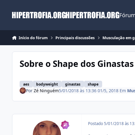
Ir para conteúdo
Fórum
Início do fórum
Principais discussões
Musculação em g
Sobre o Shape dos Ginastas
aes
bodyweight
ginastas
shape
Por
Zé Ninguém
5/01/2018 às 13:36
01/5, 2018
Em
Mus
Postado
5/01/2018 às 1