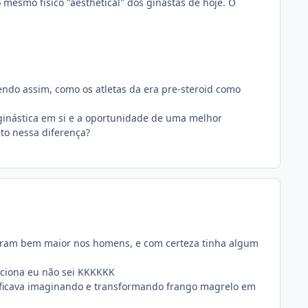
 mesmo físico "aesthetical" dos ginastas de hoje. O
endo assim, como os atletas da era pre-steroid como
 ginástica em si e a oportunidade de uma melhor
to nessa diferença?
 eram bem maior nos homens, e com certeza tinha algum
unciona eu não sei KKKKKK
o ficava imaginando e transformando frango magrelo em