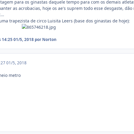
agem para os ginastas daquele tempo para com os demais atletas
 manter as acrobacias, hoje os ae's suprem todo esse desgaste, dã
...
ma trapezista de circo Luisita Leers (base dos ginastas de hoje):
s 14:25
01/5, 2018
por Norton
9:27
01/5, 2018
meio metro