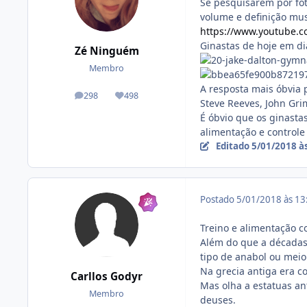
Se pesquisarem por fot
volume e definição mu
https://www.youtube
Ginastas de hoje em di
Zé Ninguém
Membro
A resposta mais óbvia 
298
498
posts
Reputação
Steve Reeves, John Gri
É óbvio que os ginasta
alimentação e controle
Editado
5/01/2018 à
Postado
5/01/2018 às 1
Treino e alimentação c
Além do que a décadas
tipo de anabol ou meio
Na grecia antiga era c
Carllos Godyr
Mas olha a estatuas an
Membro
deuses.