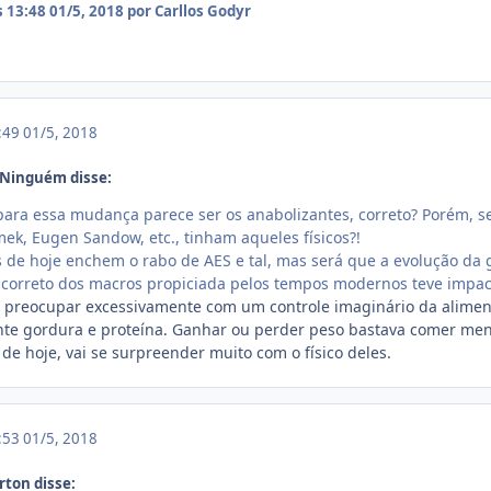
s 13:48
01/5, 2018
por Carllos Godyr
3:49
01/5, 2018
 Ninguém disse:
para essa mudança parece ser os anabolizantes, correto? Porém, s
mek, Eugen Sandow, etc., tinham aqueles físicos?!
s de hoje enchem o rabo de AES e tal, mas será que a evolução da
 correto dos macros propiciada pelos tempos modernos teve impac
e preocupar excessivamente com um controle imaginário da alimen
ante gordura e proteína. Ganhar ou perder peso bastava comer men
 de hoje, vai se surpreender muito com o físico deles.
3:53
01/5, 2018
rton disse: