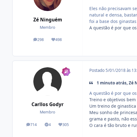
Eles não precisavam s
natural e densa, bast
Zé Ninguém
foi a base dos ginastas
A questão é por que o
Membro
298
498
posts
Reputação
Postado
5/01/2018 às 1
1 minuto atrás, Zé 
A questão é por que o
Treino e objetivos bem 
Carllos Godyr
Um treino de ginastica
Meu sonho de princesa
Membro
grama e pasto, não ess
714
4
305
O cara é tão bruto e r
posts
Tópicos solucionados
Reputação