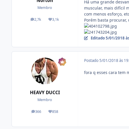
Norton
Há uma grande desvant
muscular, mais difícil
Membro
com menos esforço, etc
2,7k
3,1k
Porém basta procurar, u
posts
Reputação
Editado
5/01/2018 à
Postado
5/01/2018 às 1
fora q esses cara tem 
HEAVY DUCCI
Membro
366
858
posts
Reputação