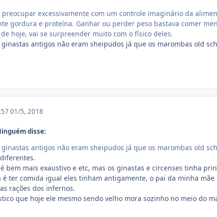
e preocupar excessivamente com um controle imaginário da alimen
ante gordura e proteína. Ganhar ou perder peso bastava comer men
 de hoje, vai se surpreender muito com o físico deles.
s ginastas antigos não eram sheipudos já que os marombas old sc
3:57
01/5, 2018
Ninguém disse:
s ginastas antigos não eram sheipudos já que os marombas old sc
diferentes.
 é bem mais exaustivo e etc, mas os ginastas e circenses tinha pr
 é ter comida igual eles tinham antigamente, o pai da minha mã
as rações dos infernos.
ustico que hoje ele mesmo sendo velho mora sozinho no meio do m