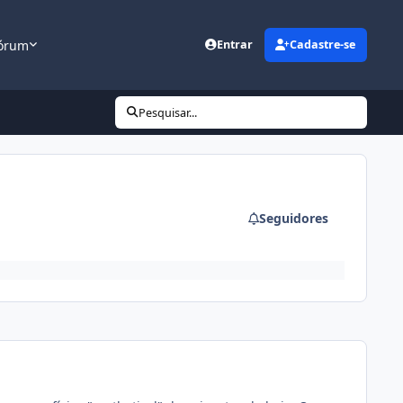
órum
Entrar
Cadastre-se
Pesquisar...
Seguidores