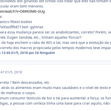
os/vídeos dos ginastas old school irão notar que eles não tinham o
scular eram bem menores.
.com/watch?v=D6RK0M6-GUg
a:
para essa mudança parece ser os anabolizantes, correto? Porém, s
mek, Eugen Sandow, etc., tinham aqueles físicos?!
s de hoje enchem o rabo de AES e tal, mas será que a evolução da
 correto dos macros propiciada pelos tempos modernos teve impac
s 13:40
01/5, 2018
por Zé Ninguém
3:47
01/5, 2018
orreta ? Bem descansados, etc.
 atrás os alimentos eram muito mais saudáveis e o nível de testo
 de melhorar o corpo.
omum consumir testiculo de boi e tal para aumentar a força, se f
tigas, a pessoa com certeza tinha uma base para criar aquilo, nã