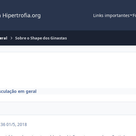
 Hipertrofia.org
Links importantes
F
eral
Sobre o Shape dos Ginastas
culação em geral
3:36
01/5, 2018