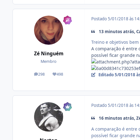
Postado
5/01/2018 às 1
13 minutos atrás, Ca
Treino e objetivos bem 
A comparação é entre o
Zé Ninguém
possível ficar grande 
Membro
298
498
Editado
5/01/2018 à
posts
Reputação
Postado
5/01/2018 às 1
16 minutos atrás, Z
A comparação é entre o
possível ficar grande 