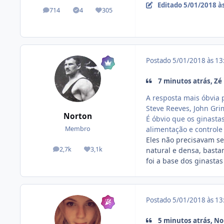
Editado
5/01/2018 à
714
4
305
posts
Tópicos solucionados
Reputação
Postado
5/01/2018 às 1
7 minutos atrás, Zé
A resposta mais óbvia 
Steve Reeves, John Gri
Norton
É óbvio que os ginasta
alimentação e controle
Membro
Eles não precisavam s
2,7k
3,1k
natural e densa, bast
posts
Reputação
foi a base dos ginastas
Postado
5/01/2018 às 1
5 minutos atrás, No