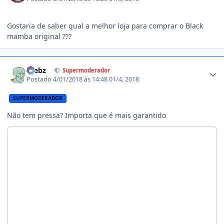
Gostaria de saber qual a melhor loja para comprar o Black
mamba original ???
Estatísticas do autor
krebz
Supermoderador
Postado
4/01/2018 às 14:48
01/4, 2018
SUPERMODERADOR
Não tem pressa? Importa que é mais garantido