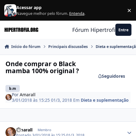
Ir para conteúdo
Acessar app
×
F
Navegue melhor pelo fórum.
Entenda
.
Fórum Hipertrofia.org
Entre
Início do fórum
Principais discussões
Dieta e suplementaç
Onde comprar o Black
mamba 100% original ?
Seguidores
b.m
Por
Amarall
3/01/2018 às 15:25
01/3, 2018
Em
Dieta e suplementação
Estatísticas do autor
Amarall
Membro
Postado
3/01/2018 às 15:25
01/3, 2018