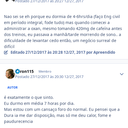
Postado
27/12/2017 às 20:27
12/27, 2017
Nao sei se eh porque eu dormia de 4-6hrs/dia (faço Eng civil
em período integral, fode tudo) mas quando comecei a
administrar a oxan, mesmo tomando 420mg de cafeína antes
dos treinos, eu passava a manhã/tarde morrendo de sono.. a
dificuldade de levantar cedo então, um negócio surreal de
difícil
Editado
27/12/2017 às 20:28
12/27, 2017
por Apreendido
Estatísticas do autor
Veron115
Membro
Postado
27/12/2017 às 20:30
12/27, 2017
AUTOR
é exatamente o que sinto.
Eu durmo em média 7 horas por dia.
Mas estou com um cansaço foro do normal. Eu pensei que a
Dura ia me dar disposição, mas só me deu calor, fome e
paudurecencia