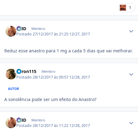
1
Estatísticas do autor
MBD
Membro
Postado
27/12/2017 às 21:25
12/27, 2017
Reduz esse anastro para 1 mg a cada 5 dias que vai melhorar.
Estatísticas do autor
Veron115
Membro
Postado
28/12/2017 às 00:57
12/28, 2017
AUTOR
A sonolência pode ser um efeito do Anastro?
Estatísticas do autor
MBD
Membro
Postado
28/12/2017 às 11:22
12/28, 2017