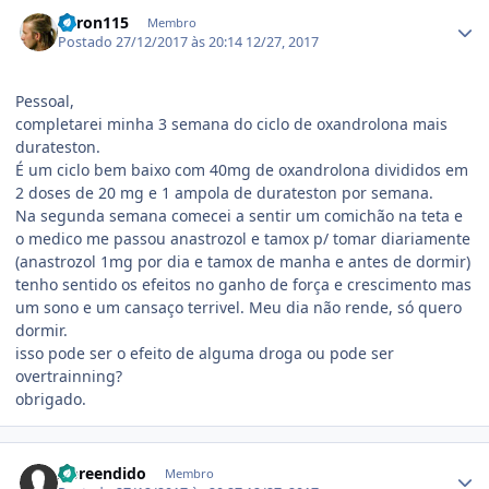
Estatísticas do autor
Veron115
Membro
Postado
27/12/2017 às 20:14
12/27, 2017
Pessoal,
completarei minha 3 semana do ciclo de oxandrolona mais
durateston.
É um ciclo bem baixo com 40mg de oxandrolona divididos em
2 doses de 20 mg e 1 ampola de durateston por semana.
Na segunda semana comecei a sentir um comichão na teta e
o medico me passou anastrozol e tamox p/ tomar diariamente
(anastrozol 1mg por dia e tamox de manha e antes de dormir)
tenho sentido os efeitos no ganho de força e crescimento mas
um sono e um cansaço terrivel. Meu dia não rende, só quero
dormir.
isso pode ser o efeito de alguma droga ou pode ser
overtrainning?
obrigado.
Estatísticas do autor
Apreendido
Membro