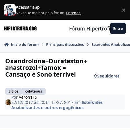
Ir para conteúdo
Acessar app
×
F
Navegue melhor pelo fórum.
Entenda
.
Fórum Hipertrofia.org
Entre
Início do fórum
Principais discussões
Esteroides Anaboliza
Oxandrolona+Durateston+
anastrozol+Tamox =
Cansaço e Sono terrivel
Seguidores
ciclos
colaterais
Por
Veron115
27/12/2017 às 20:14
12/27, 2017
Em
Esteroides
Anabolizantes e outros ergogênicos