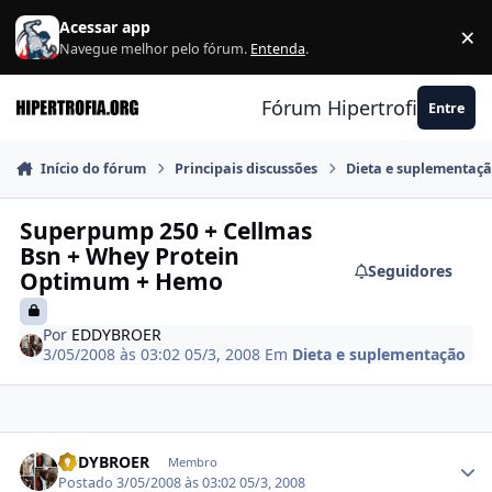
Ir para conteúdo
Acessar app
×
F
Navegue melhor pelo fórum.
Entenda
.
Fórum Hipertrofia.org
Entre
Início do fórum
Principais discussões
Dieta e suplementaç
Superpump 250 + Cellmas
Bsn + Whey Protein
Seguidores
Optimum + Hemo
Por
EDDYBROER
3/05/2008 às 03:02
05/3, 2008
Em
Dieta e suplementação
Estatísticas do autor
EDDYBROER
Membro
Postado
3/05/2008 às 03:02
05/3, 2008