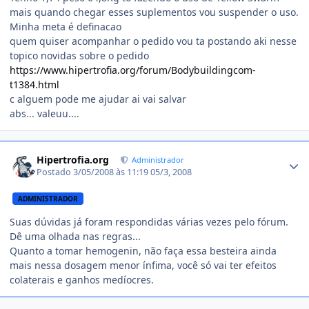
mais quando chegar esses suplementos vou suspender o uso.
Minha meta é definacao
quem quiser acompanhar o pedido vou ta postando aki nesse
topico novidas sobre o pedido
https://www.hipertrofia.org/forum/Bodybuildingcom-
t1384.html
c alguem pode me ajudar ai vai salvar
abs... valeuu....
Estatísticas do autor
Hipertrofia.org
Administrador
Postado
3/05/2008 às 11:19
05/3, 2008
ADMINISTRADOR
Suas dúvidas já foram respondidas várias vezes pelo fórum.
Dê uma olhada nas regras...
Quanto a tomar hemogenin, não faça essa besteira ainda
mais nessa dosagem menor ínfima, você só vai ter efeitos
colaterais e ganhos medíocres.