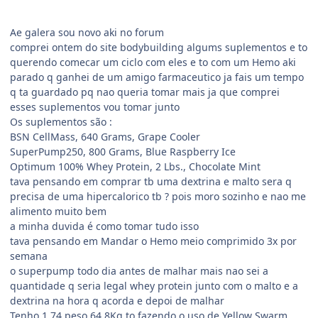
Ae galera sou novo aki no forum
comprei ontem do site bodybuilding algums suplementos e to
querendo comecar um ciclo com eles e to com um Hemo aki
parado q ganhei de um amigo farmaceutico ja fais um tempo
q ta guardado pq nao queria tomar mais ja que comprei
esses suplementos vou tomar junto
Os suplementos são :
BSN CellMass, 640 Grams, Grape Cooler
SuperPump250, 800 Grams, Blue Raspberry Ice
Optimum 100% Whey Protein, 2 Lbs., Chocolate Mint
tava pensando em comprar tb uma dextrina e malto sera q
precisa de uma hipercalorico tb ? pois moro sozinho e nao me
alimento muito bem
a minha duvida é como tomar tudo isso
tava pensando em Mandar o Hemo meio comprimido 3x por
semana
o superpump todo dia antes de malhar mais nao sei a
quantidade q seria legal whey protein junto com o malto e a
dextrina na hora q acorda e depoi de malhar
Tenho 1,74 peso 64,8Kg to fazendo o uso de Yellow Swarm