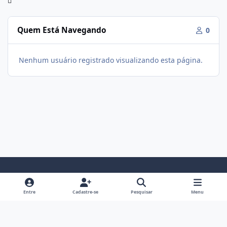
Quem Está Navegando
0
Nenhum usuário registrado visualizando esta página.
Modo Claro
Modo Escuro
Preferência do Sistema
f
i
Entre
Cadastre-se
Pesquisar
Menu
a
n
Política De Privacidade
Contato
Cookies
c
s
Fórum Hipertrofia
Powered by
Invision Community
e
t