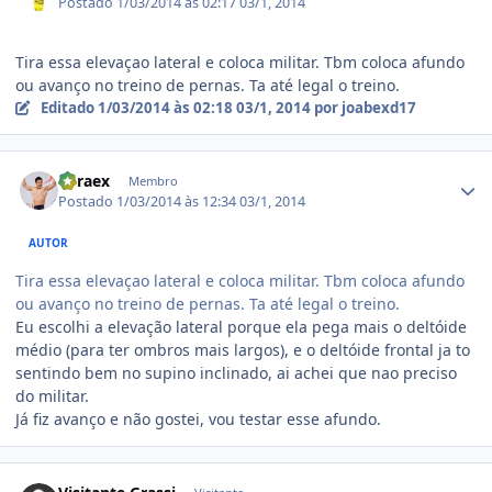
Postado
1/03/2014 às 02:17
03/1, 2014
Tira essa elevaçao lateral e coloca militar. Tbm coloca afundo
ou avanço no treino de pernas. Ta até legal o treino.
Editado
1/03/2014 às 02:18
03/1, 2014
por joabexd17
Estatísticas do autor
Thraex
Membro
Postado
1/03/2014 às 12:34
03/1, 2014
AUTOR
Tira essa elevaçao lateral e coloca militar. Tbm coloca afundo
ou avanço no treino de pernas. Ta até legal o treino.
Eu escolhi a elevação lateral porque ela pega mais o deltóide
médio (para ter ombros mais largos), e o deltóide frontal ja to
sentindo bem no supino inclinado, ai achei que nao preciso
do militar.
Já fiz avanço e não gostei, vou testar esse afundo.