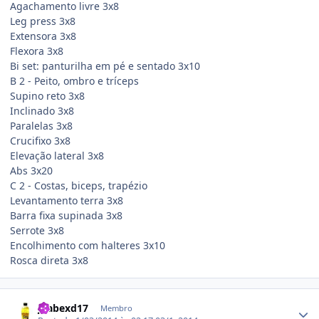
Agachamento livre 3x8
Leg press 3x8
Extensora 3x8
Flexora 3x8
Bi set: panturilha em pé e sentado 3x10
B 2 - Peito, ombro e tríceps
Supino reto 3x8
Inclinado 3x8
Paralelas 3x8
Crucifixo 3x8
Elevação lateral 3x8
Abs 3x20
C 2 - Costas, biceps, trapézio
Levantamento terra 3x8
Barra fixa supinada 3x8
Serrote 3x8
Encolhimento com halteres 3x10
Rosca direta 3x8
Estatísticas do autor
joabexd17
Membro