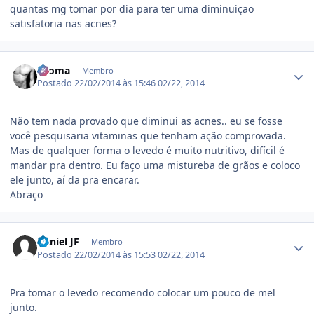
quantas mg tomar por dia para ter uma diminuiçao
satisfatoria nas acnes?
Estatísticas do autor
Aroma
Membro
Postado
22/02/2014 às 15:46
02/22, 2014
Não tem nada provado que diminui as acnes.. eu se fosse
você pesquisaria vitaminas que tenham ação comprovada.
Mas de qualquer forma o levedo é muito nutritivo, difícil é
mandar pra dentro. Eu faço uma mistureba de grãos e coloco
ele junto, aí da pra encarar.
Abraço
Estatísticas do autor
Daniel JF
Membro
Postado
22/02/2014 às 15:53
02/22, 2014
Pra tomar o levedo recomendo colocar um pouco de mel
junto.