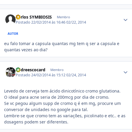
Estatísticas do autor
Carlos SYMBIOSIS
Membro
Postado
22/02/2014 às 16:46
02/22, 2014
AUTOR
eu falo tomar a capsula quantas mg tem q ser a capsula e
quantas vezes ao dia?
Estatísticas do autor
andreescocard
Membro
Postado
24/02/2014 às 15:12
02/24, 2014
Levedo de cerveja tem ácido dinicotínico cromo glutationa.
O ideal para acne seria de 200mcg por dia de cromo.
Se vc pegou algum supp de cromo q é em mg, procure um
conversor de unidades no google para tal.
Lembre-se que cromo tem as variações, picolinato e etc.. e as
dosagens podem ser diferentes.