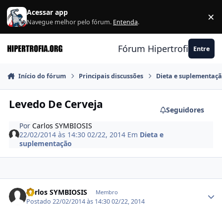
Ir para conteúdo
Acessar app
×
F
Navegue melhor pelo fórum.
Entenda
.
Fórum Hipertrofia.org
Entre
Início do fórum
Principais discussões
Dieta e suplementaç
Levedo De Cerveja
Seguidores
Por
Carlos SYMBIOSIS
22/02/2014 às 14:30
02/22, 2014
Em
Dieta e
suplementação
Estatísticas do autor
Carlos SYMBIOSIS
Membro
Postado
22/02/2014 às 14:30
02/22, 2014