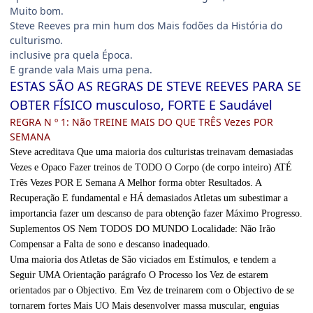
Muito bom.
Steve Reeves pra min hum dos Mais fodões da História do
culturismo.
inclusive pra quela Época.
E grande vala Mais uma pena.
ESTAS SÃO AS REGRAS DE STEVE REEVES PARA SE
OBTER FÍSICO musculoso, FORTE E Saudável
REGRA N º 1: Não TREINE MAIS DO QUE TRÊS Vezes POR
SEMANA
Steve acreditava Que uma maioria dos culturistas treinavam demasiadas
Vezes e Opaco Fazer treinos de TODO O Corpo (de corpo inteiro) ATÉ
Três Vezes POR E Semana A Melhor forma obter Resultados. A
Recuperação E fundamental e HÁ demasiados Atletas um subestimar a
importancia fazer um descanso de para obtenção fazer Máximo Progresso.
Suplementos OS Nem TODOS DO MUNDO Localidade: Não Irão
Compensar a Falta de sono e descanso inadequado.
Uma maioria dos Atletas de São viciados em Estímulos, e tendem a
Seguir UMA Orientação parágrafo O Processo los Vez de estarem
orientados par o Objectivo. Em Vez de treinarem com o Objectivo de se
tornarem fortes Mais UO Mais desenvolver massa muscular, enguias