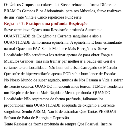
Os Únicos Grupos musculares that Steve treinava de forma Diferente
ERAM Os Gemeos E os Abdominais: para sos Músculos, Steve realizava
de um Vinte Vinte e Cinco repetições POR série.
Regra n º 7: Pratique uma profunda Respiração
Steve acreditava Opaco uma Respiração profunda Aumenta a
QUANTIDADE de Oxigênio na Corrente sanguínea e also a
QUANTIDADE da hormona epinefrina. A epinefrina E hum estimulante
natural Opaco nn FAZ Sentir Melhor e Mais Energéticos. Steve
Localidade: Não acreditava los treinar apenas de para obter Força e
Músculos Grandes, mas sim treinar par melhorar a Saúde em Geral e
certamente era Localidade: Não hum culturista Carregado de Músculo
Que sofre de hiperventilação apenas POR subir hum lance de Escadas.
No Nosso Mundo de super agitado, muitos de Nós Passam a Vida a sofrer
de Tensão crónica. QUANDO nn encontramos tensos, TEMOS Tendência
um Respirar de forma Mais Rápida e Menos profunda. QUANDO
Localidade: Não respiramos de forma profunda, falhamos los
proporcionar uma QUANTIDADE adequada de oxigénio a Corrente
sanguínea. Sendo ASSIM, Nao E de estranhar Que Tantas PESSOAS
Sofram de Falta de Energia e Depressão.
Tente Respirar de forma profunda de sempre Que Possível. Inspire