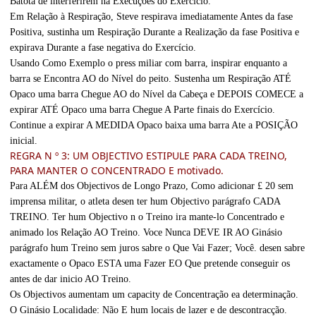
Batota de interferirem na Execuções do Exercício.
Em Relação à Respiração, Steve respirava imediatamente Antes da fase
Positiva, sustinha um Respiração Durante a Realização da fase Positiva e
expirava Durante a fase negativa do Exercício.
Usando Como Exemplo o press miliar com barra, inspirar enquanto a
barra se Encontra AO do Nível do peito. Sustenha um Respiração ATÉ
Opaco uma barra Chegue AO do Nível da Cabeça e DEPOIS COMECE a
expirar ATÉ Opaco uma barra Chegue A Parte finais do Exercício.
Continue a expirar A MEDIDA Opaco baixa uma barra Ate a POSIÇÃO
inicial.
REGRA N º 3: UM OBJECTIVO ESTIPULE PARA CADA TREINO,
PARA MANTER O CONCENTRADO E motivado.
Para ALÉM dos Objectivos de Longo Prazo, Como adicionar £ 20 sem
imprensa militar, o atleta desen ter hum Objectivo parágrafo CADA
TREINO. Ter hum Objectivo n o Treino ira mante-lo Concentrado e
animado los Relação AO Treino. Voce Nunca DEVE IR AO Ginásio
parágrafo hum Treino sem juros sabre o Que Vai Fazer; Você. desen sabre
exactamente o Opaco ESTA uma Fazer EO Que pretende conseguir os
antes de dar inicio AO Treino.
Os Objectivos aumentam um capacity de Concentração ea determinação.
O Ginásio Localidade: Não E hum locais de lazer e de descontracção.