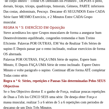
"de corpo inteiro": Treine OS Deltoides los Primeiro , DEPOIS o peito,
dorsais, bíceps, tríceps, quadríceps, femorais, Gémeos, PARTE inferiores
Das costas, abdominais, Pescoço. Descanse 45 SEGUNDOS Entre CADA
Série fazer MESMO Exercício, e 2 Minutos Entre CADA Grupo
muscular.
REGRA N º 5: EXERCÍCIO EM Oposição
Steve acreditava los opor Grupos musculares de forma a assegurar hum
Desenvolvimento equilibrado, congestões tremendas e hum Treino
Eficiente. Palavras POR OUTRAS, EM Vez de Realizar Três Séries de
supino E Depois passar par o remo inclinado, realizar exercícios de forma
OS alternada.
Palavras POR OUTRAS, FAÇA UMA Série de supino, Espere hum
Minuto, E Depois FAÇA UMA Série de remo inclinado. Espere Outro
Minuto e volte parágrafo o supino. Continuar dEste forma ATÉ completar
Todas como série.
Regra n º 6: Séries, repetições e Pausas São determinadas Pelos SEUS
Objectivos
Se o Seu Objectivo diretor E o ganho de Força, realizar poucas repetições
de Duas a Três los CINCO SEIS uma série. De deseja obter Força e
massa muscular, realizar 5 a 6 séries de 5 a 6 repetições com periodos de
descanso de um Dois Três Minutos.