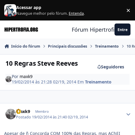
Ir para conteúdo
Acessar app
×
F
Navegue melhor pelo fórum.
Entenda
.
Fórum Hipertrofia.org
Entre
Início do fórum
Principais discussões
Treinamento
10 R
10 Regras Steve Reeves
Seguidores
Por
maxk9
19/02/2014 às 21:28
02/19, 2014
Em
Treinamento
Estatísticas do autor
maxk9
Membro
Postado
19/02/2014 às 21:40
02/19, 2014
Apesar de ñ Concorda COM 100% das Regras, mas AChEI