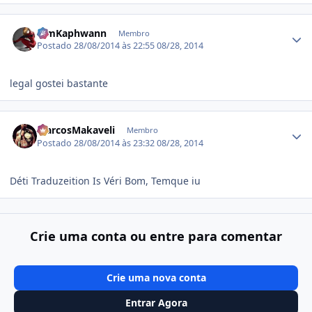
Estatísticas do autor
KimKaphwann
Membro
Postado
28/08/2014 às 22:55
08/28, 2014
legal gostei bastante
Estatísticas do autor
MarcosMakaveli
Membro
Postado
28/08/2014 às 23:32
08/28, 2014
Déti Traduzeition Is Véri Bom, Temque iu
Crie uma conta ou entre para comentar
Crie uma nova conta
Entrar Agora