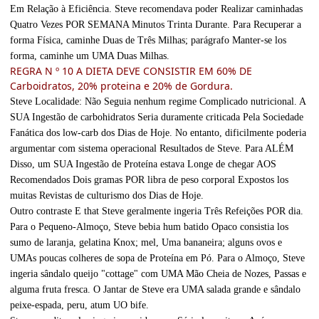
Em Relação à Eficiência. Steve recomendava poder Realizar caminhadas
Quatro Vezes POR SEMANA Minutos Trinta Durante. Para Recuperar a
forma Física, caminhe Duas de Três Milhas; parágrafo Manter-se los
forma, caminhe um UMA Duas Milhas.
REGRA N º 10 A DIETA DEVE CONSISTIR EM 60% DE
Carboidratos, 20% proteina e 20% de Gordura.
Steve Localidade: Não Seguia nenhum regime Complicado nutricional. A
SUA Ingestão de carbohidratos Seria duramente criticada Pela Sociedade
Fanática dos low-carb dos Dias de Hoje. No entanto, dificilmente poderia
argumentar com sistema operacional Resultados de Steve. Para ALÉM
Disso, um SUA Ingestão de Proteína estava Longe de chegar AOS
Recomendados Dois gramas POR libra de peso corporal Expostos los
muitas Revistas de culturismo dos Dias de Hoje.
Outro contraste E that Steve geralmente ingeria Três Refeições POR dia.
Para o Pequeno-Almoço, Steve bebia hum batido Opaco consistia los
sumo de laranja, gelatina Knox; mel, Uma bananeira; alguns ovos e
UMAs poucas colheres de sopa de Proteína em Pó. Para o Almoço, Steve
ingeria sândalo queijo "cottage" com UMA Mão Cheia de Nozes, Passas e
alguma fruta fresca. O Jantar de Steve era UMA salada grande e sândalo
peixe-espada, peru, atum UO bife.