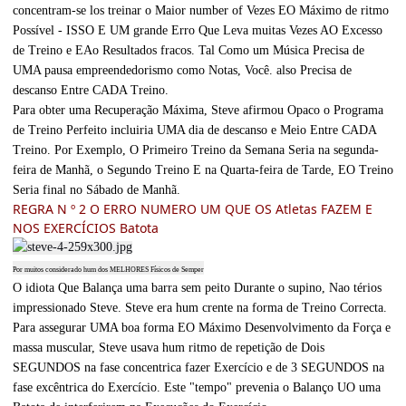
concentram-se los treinar o Maior number of Vezes EO Máximo de ritmo
Possível - ISSO E UM grande Erro Que Leva muitas Vezes AO Excesso
de Treino e EAo Resultados fracos. Tal Como um Música Precisa de
UMA pausa empreendedorismo como Notas, Você. also Precisa de
descanso Entre CADA Treino.
Para obter uma Recuperação Máxima, Steve afirmou Opaco o Programa
de Treino Perfeito incluiria UMA dia de descanso e Meio Entre CADA
Treino. Por Exemplo, O Primeiro Treino da Semana Seria na segunda-
feira de Manhã, o Segundo Treino E na Quarta-feira de Tarde, EO Treino
Seria final no Sábado de Manhã.
REGRA N º 2 O ERRO NUMERO UM QUE OS Atletas FAZEM E
NOS EXERCÍCIOS Batota
Por muitos considerado hum dos MELHORES Físicos de Semper
O idiota Que Balança uma barra sem peito Durante o supino, Nao térios
impressionado Steve. Steve era hum crente na forma de Treino Correcta.
Para assegurar UMA boa forma EO Máximo Desenvolvimento da Força e
massa muscular, Steve usava hum ritmo de repetição de Dois
SEGUNDOS na fase concentrica fazer Exercício e de 3 SEGUNDOS na
fase excêntrica do Exercício. Este "tempo" prevenia o Balanço UO uma