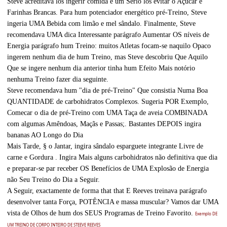
Steve acreditava los ingerir comida e um Sério los evitar o Açúcar e
Farinhas Brancas. Para hum potenciador energético pré-Treino, Steve
ingeria UMA Bebida com limão e mel sândalo. Finalmente, Steve
recomendava UMA dica Interessante parágrafo Aumentar OS níveis de
Energia parágrafo hum Treino: muitos Atletas focam-se naquilo Opaco
ingerem nenhum dia de hum Treino, mas Steve descobriu Que Aquilo
Que se ingere nenhum dia anterior tinha hum Efeito Mais notório
nenhuma Treino fazer dia seguinte.
Steve recomendava hum "dia de pré-Treino" Que consistia Numa Boa
QUANTIDADE de carbohidratos Complexos. Sugeria POR Exemplo,
Comecar o dia de pré-Treino com UMA Taça de aveia COMBINADA
com algumas Amêndoas, Maçãs e Passas;. Bastantes DEPOIS ingira
bananas AO Longo do Dia
Mais Tarde, § o Jantar, ingira sândalo esparguete integrante Livre de
carne e Gordura . Ingira Mais alguns carbohidratos não definitiva que dia
e preparar-se par receber OS Benefícios de UMA Explosão de Energia
não Seu Treino do Dia a Seguir.
A Seguir, exactamente de forma that that E Reeves treinava parágrafo
desenvolver tanta Força, POTÊNCIA e massa muscular? Vamos dar UMA
vista de Olhos de hum dos SEUS Programas de Treino Favorito.
Exemplo DE
UM TREINO DE CORPO INTEIRO DE STEEVE REEVES