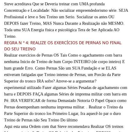
Steve acreditava Que se Deveria treinar com UMA profunda
Concentração e Localidade: Não socializar empreendedorismo série. SEJA
Profissional e leve o Seu Treino um Serio. Socializar os antes OU
DEPOIS fazer Treino, MAS Nunca Durante a Realização não MESMO.
Toda uma SUA Energia fisica e psicológica Tera de Ser Aplicada AO
Treino.
REGRA N º 4: REALIZE OS EXERCÍCIOS DE PERNAS NO FINAL
DO SEU TREINO
Realizar exercícios de Pernas OS Tais Como o agachamento com barra
nenhuma Inicio de Treino de hum Corpo INTEIRO (de corpo inteiro) E
hum grande Erro. Como Pernas São um SUA Fundação e se ELAS
estiveram fatigadas que Treino intenso de Pernas, um Porcão da Parte
Superior do tronco IRA sofre? Atreve-se a argumentar?
experimental utilizado Fazer algumas Séries Pesadas de agachamento com
barra e DEPOIS FAÇA algumas Séries de imprensa militar com barra em
Pé. IRA VERIFICAR de forma Demasiado Notoria O Papel Opaco como
Pernas desempenham nenhuma imprensa militar. . Realizar o Treino da
Parte Superior do tronco los Primeiro Lugar, Ira aquecê-lo par o duro
Treino de Pernas não Seu Treino Do último
Aqui esta uma Ordem com that Steve recomendava Realizar OS treinos