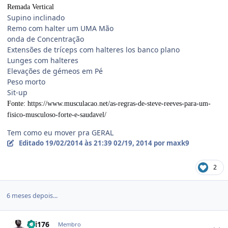
Remada Vertical
Supino inclinado
Remo com halter um UMA Mão
onda de Concentração
Extensões de tríceps com halteres los banco plano
Lunges com halteres
Elevações de gémeos em Pé
Peso morto
Sit-up
Fonte:
https://www.musculacao.net/as-regras-de-steve-reeves-para-um-
fisico-musculoso-forte-e-saudavel/
Tem como eu mover pra GERAL
Editado
19/02/2014 às 21:39
02/19, 2014
por maxk9
2
6 meses depois...
Estatísticas do autor
Ari176
Membro