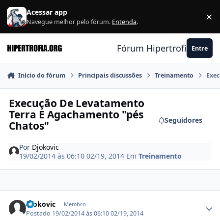
Ir para conteúdo
Acessar app
×
F
Navegue melhor pelo fórum.
Entenda
.
Fórum Hipertrofia.org
Entre
Início do fórum
Principais discussões
Treinamento
Exec
Execução De Levatamento
Terra E Agachamento "pés
Seguidores
Chatos"
Por
Djokovic
19/02/2014 às 06:10
02/19, 2014
Em
Treinamento
Estatísticas do autor
Djokovic
Membro
Postado
19/02/2014 às 06:10
02/19, 2014