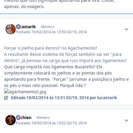
mesmo que isso signifique apontá-los para fora. Cuide,
apenas, do exagero.
Estatísticas do autor
lucastarik
Membro
Postado
19/02/2014 às 13:50
02/19, 2014
Forçar o joelho para dentro? no Agachamento?
A resultante desse sistema de forças também vai ser "para
dentro", já pensou na carga que isso imporá aos ligamentos?
Que carga importá nos ligamentos Busarello? Ele
simplesmente colocará os joelhos e as pontas dos pés
apontando para frente. "Forçar" (arrumar a posição) o joelho e
os pés o mais reto possivel. Porquê não ?
Editado
19/02/2014 às 13:51
02/19, 2014
por lucastarik
Estatísticas do autor
ritchien
Membro
Postado
19/02/2014 às 13:52
02/19, 2014