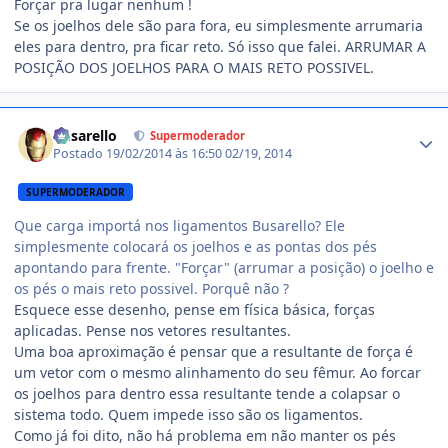
Forçar pra lugar nenhum !
Se os joelhos dele são para fora, eu simplesmente arrumaria
eles para dentro, pra ficar reto. Só isso que falei. ARRUMAR A
POSIÇÃO DOS JOELHOS PARA O MAIS RETO POSSIVEL.
Estatísticas do autor
busarello
Supermoderador
Postado
19/02/2014 às 16:50
02/19, 2014
SUPERMODERADOR
Que carga importá nos ligamentos Busarello? Ele
simplesmente colocará os joelhos e as pontas dos pés
apontando para frente. "Forçar" (arrumar a posição) o joelho e
os pés o mais reto possivel. Porquê não ?
Esquece esse desenho, pense em física básica, forças
aplicadas. Pense nos vetores resultantes.
Uma boa aproximação é pensar que a resultante de força é
um vetor com o mesmo alinhamento do seu fêmur. Ao forcar
os joelhos para dentro essa resultante tende a colapsar o
sistema todo. Quem impede isso são os ligamentos.
Como já foi dito, não há problema em não manter os pés