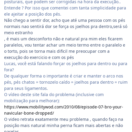
posturais, que podem ser corrigidas na hora da execução..
Entende ? Por isso que comentei com tanta simplicidade para
ele ajeitar a posição dos pés.
Não chego a sentir dor, acho que até uma pessoa com os pés
normais nao sentirá dor se força os joelhos pra dentro,será só
meio estranho
, é mais um desconforto não e natural pra mim eles ficarem
paralelos, vou tentar achar um meio termo entre o paralelo e
o torto, pois se torna mais dificil me preocupar com a
execução do exercicio e com os pés
Lucas, você está falando forçar os joelhos para dentro ou para
fora?
De qualquer forma o importante é criar e manter o arco nos
pés, pés chatos = tornozelo caído = joelhos para dentro = ruim
para seus ligamentos.
O vídeo deste site fala do problema (inclusive com
mobilização para melhorar):
https://www.mobilitywod.com/2010/08/episode-07-bro-your-
navicular-bone-dropped/
O video retrata exatamente meu problema , quando faço na
posição mais natural minha perna ficam mais abertas e não
parelas.