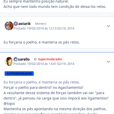
Eu sempre mantenho posição natural.
Acho que nem todo mundo tem condição de deixa-los retos.
Estatísticas do autor
lucastarik
Membro
Postado
19/02/2014 às 12:13
02/19, 2014
Eu forçaria o joelho, e manteria os pés retos.
Estatísticas do autor
busarello
Supermoderador
Postado
19/02/2014 às 13:41
02/19, 2014
SUPERMODERADOR
Eu forçaria o joelho, e manteria os pés retos.
Forçar o joelho para dentro? no Agachamento?
A resultante desse sistema de forças também vai ser "para
dentro", já pensou na carga que isso imporá aos ligamentos?
@topic
Mantenha os pés apontando na mesma direção dos joelhos,