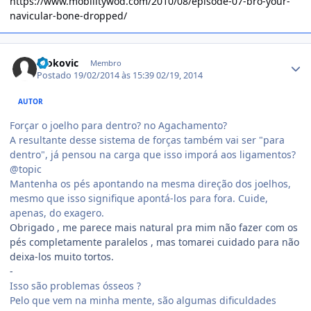
https://www.mobilitywod.com/2010/08/episode-07-bro-your-
navicular-bone-dropped/
Estatísticas do autor
Djokovic
Membro
Postado
19/02/2014 às 15:39
02/19, 2014
AUTOR
Forçar o joelho para dentro? no Agachamento?
A resultante desse sistema de forças também vai ser "para
dentro", já pensou na carga que isso imporá aos ligamentos?
@topic
Mantenha os pés apontando na mesma direção dos joelhos,
mesmo que isso signifique apontá-los para fora. Cuide,
apenas, do exagero.
Obrigado , me parece mais natural pra mim não fazer com os
pés completamente paralelos , mas tomarei cuidado para não
deixa-los muito tortos.
-
Isso são problemas ósseos ?
Pelo que vem na minha mente, são algumas dificuldades