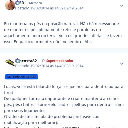
MBD
Membro
Postado
19/02/2014 às 14:39
02/19, 2014
Eu manteria os pés na posição natural. Não há necessidade
de manter os pés plenamente retos e paralelos no
agachamento nem no terra. Veja os grandes atletas se fazem
isso. Eu particularmente, não me lembro. Abs
Estatísticas do autor
mpcosta82
Supermoderador
Postado
19/02/2014 às 14:40
02/19, 2014
SUPERMODERADOR
Lucas, você está falando forçar os joelhos para dentro ou para
fora?
De qualquer forma o importante é criar e manter o arco nos
pés, pés chatos = tornozelo caído = joelhos para dentro = ruim
para seus ligamentos.
O vídeo deste site fala do problema (inclusive com
mobilização para melhorar):