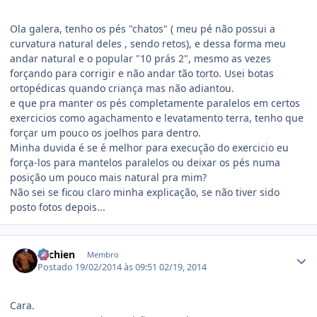
Ola galera, tenho os pés "chatos" ( meu pé não possui a
curvatura natural deles , sendo retos), e dessa forma meu
andar natural e o popular "10 prás 2", mesmo as vezes
forçando para corrigir e não andar tão torto. Usei botas
ortopédicas quando criança mas não adiantou.
e que pra manter os pés completamente paralelos em certos
exercicios como agachamento e levatamento terra, tenho que
forçar um pouco os joelhos para dentro.
Minha duvida é se é melhor para execução do exercicio eu
força-los para mantelos paralelos ou deixar os pés numa
posição um pouco mais natural pra mim?
Não sei se ficou claro minha explicação, se não tiver sido
posto fotos depois...
Estatísticas do autor
ritchien
Membro
Postado
19/02/2014 às 09:51
02/19, 2014
Cara.