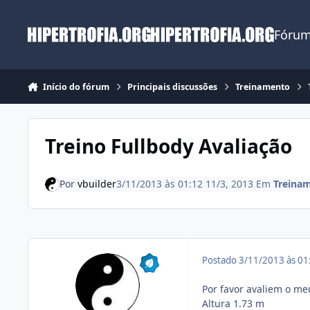
Ir para conteúdo
Fórum
Início do fórum
Principais discussões
Treinamento
Treino Fullbody Avaliação
Por
vbuilder
3/11/2013 às 01:12
11/3, 2013
Em
Treina
Postado
3/11/2013 às 0
Por favor avaliem o me
Altura 1.73 m