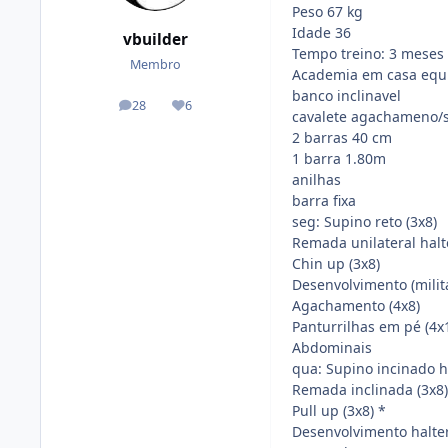
Peso 67 kg
Idade 36
vbuilder
Tempo treino: 3 meses
Membro
Academia em casa equ
banco inclinavel
28
6
posts
Reputação
cavalete agachameno/
2 barras 40 cm
1 barra 1.80m
anilhas
barra fixa
seg: Supino reto (3x8)
Remada unilateral halt
Chin up (3x8)
Desenvolvimento (milita
Agachamento (4x8)
Panturrilhas em pé (4x
Abdominais
qua: Supino incinado ha
Remada inclinada (3x8)
Pull up (3x8) *
Desenvolvimento haltere