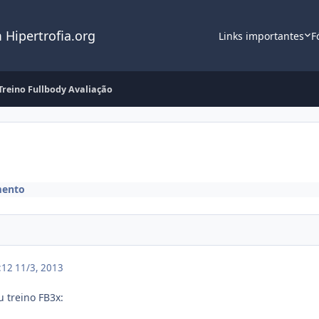
 Hipertrofia.org
Links importantes
F
Treino Fullbody Avaliação
mento
1:12
11/3, 2013
u treino FB3x: