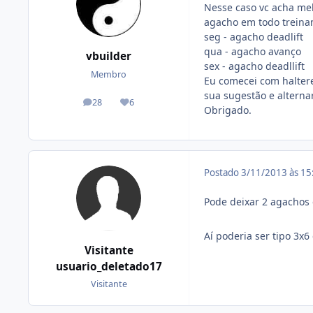
Nesse caso vc acha mel
agacho em todo treina
seg - agacho deadlift
qua - agacho avanço
vbuilder
sex - agacho deadllift
Membro
Eu comecei com haltere
sua sugestão e alterna
28
6
posts
Reputação
Obrigado.
Postado
3/11/2013 às 1
Pode deixar 2 agachos 
Aí poderia ser tipo 3x6
Visitante
usuario_deletado17
Visitante