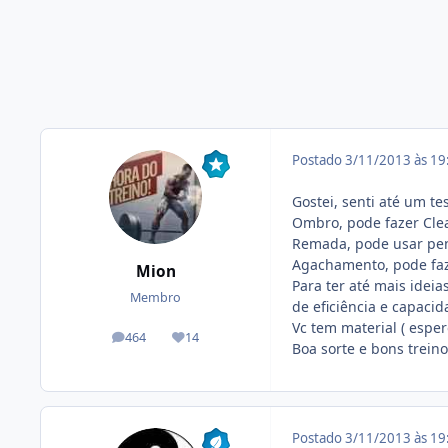
Postado
3/11/2013 às 1
Gostei, senti até um te
Ombro, pode fazer Clea
Remada, pode usar pen
Agachamento, pode faz
Mion
Para ter até mais idei
Membro
de eficiência e capacida
Vc tem material ( esper
464
14
posts
Reputação
Boa sorte e bons treino
Postado
3/11/2013 às 1