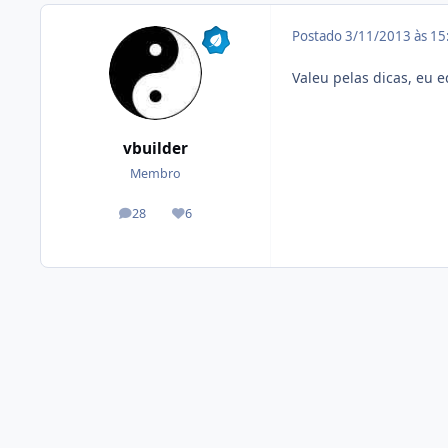
Postado
3/11/2013 às 1
Valeu pelas dicas, eu 
vbuilder
Membro
28
6
posts
Reputação