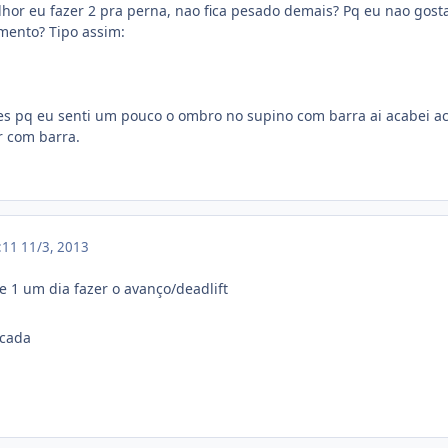
hor eu fazer 2 pra perna, nao fica pesado demais? Pq eu nao gostar
mento? Tipo assim:
s pq eu senti um pouco o ombro no supino com barra ai acabei ac
r com barra.
5:11
11/3, 2013
e 1 um dia fazer o avanço/deadlift
 cada