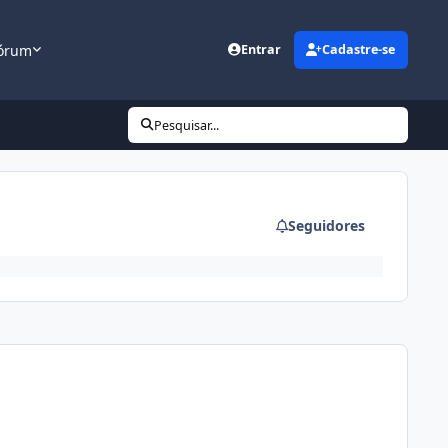
órum
Entrar
Cadastre-se
Pesquisar...
Seguidores