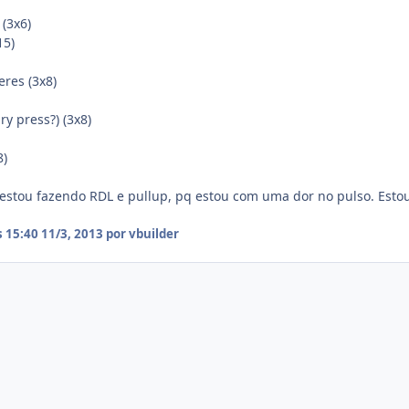
 (3x6)
15)
eres (3x8)
y press?) (3x8)
8)
stou fazendo RDL e pullup, pq estou com uma dor no pulso. Esto
s 15:40
11/3, 2013
por vbuilder