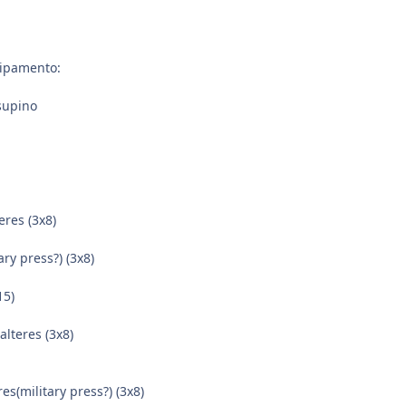
ipamento:
supino
eres (3x8)
ry press?) (3x8)
15)
lteres (3x8)
s(military press?) (3x8)