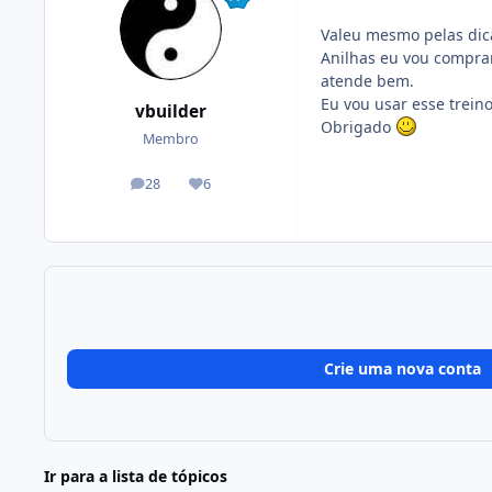
Valeu mesmo pelas dica
Anilhas eu vou compra
atende bem.
Eu vou usar esse trein
vbuilder
Obrigado
Membro
28
6
posts
Reputação
Crie uma nova conta
Ir para a lista de tópicos