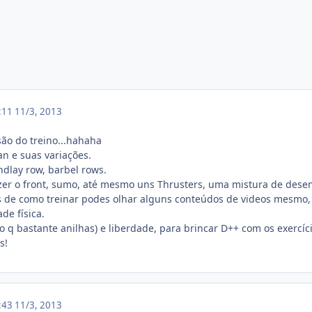
9:11
11/3, 2013
são do treino...hahaha
n e suas variações.
dlay row, barbel rows.
er o front, sumo, até mesmo uns Thrusters, uma mistura de desen
as de como treinar podes olhar alguns conteúdos de videos mesmo,
de física.
o q bastante anilhas) e liberdade, para brincar D++ com os exercíc
s!
9:43
11/3, 2013