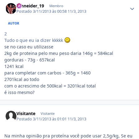
Estatísticas do autor
schneider_19
Membro
Postado
3/11/2013 às 00:58
11/3, 2013
AUTOR
2
Tudo o que eu ia dizer kkkkk
se no caso eu utilizasse
2kg de proteina pelo meu peso daria 146g = 584kcal
gorduras - 73g - 657kcal
1241 kcal
para completar com carbos - 365g = 1460
2701kcal ao todo
com o acrescimo de 500kcal = 3201kcal total
é isso mesmo?
Visitante
Visitante
Postado
3/11/2013 às 01:01
11/3, 2013
Na minha opinião pra proteína você pode usar 2,5g/kg, Se eu