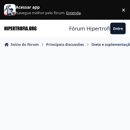
Ir para conteúdo
Acessar app
×
F
Navegue melhor pelo fórum.
Entenda
.
Fórum Hipertrofia.org
Entre
Início do fórum
Principais discussões
Dieta e suplementaç