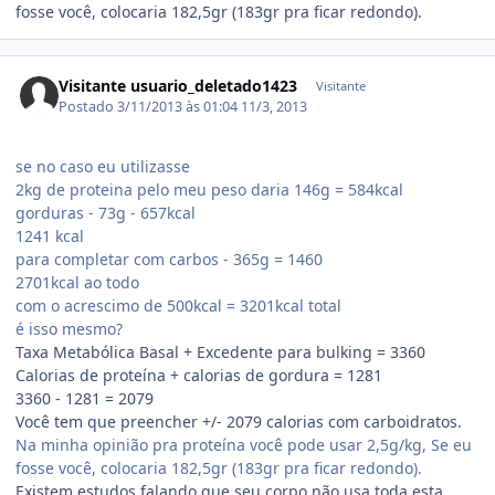
fosse você, colocaria 182,5gr (183gr pra ficar redondo).
Visitante usuario_deletado1423
Visitante
Postado
3/11/2013 às 01:04
11/3, 2013
se no caso eu utilizasse
2kg de proteina pelo meu peso daria 146g = 584kcal
gorduras - 73g - 657kcal
1241 kcal
para completar com carbos - 365g = 1460
2701kcal ao todo
com o acrescimo de 500kcal = 3201kcal total
é isso mesmo?
Taxa Metabólica Basal + Excedente para bulking = 3360
Calorias de proteína + calorias de gordura = 1281
3360 - 1281 = 2079
Você tem que preencher +/- 2079 calorias com carboidratos.
Na minha opinião pra proteína você pode usar 2,5g/kg, Se eu
fosse você, colocaria 182,5gr (183gr pra ficar redondo).
Existem estudos falando que seu corpo não usa toda esta