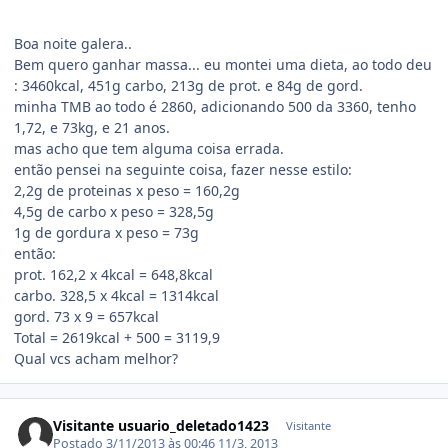
Boa noite galera..
Bem quero ganhar massa... eu montei uma dieta, ao todo deu
: 3460kcal, 451g carbo, 213g de prot. e 84g de gord.
minha TMB ao todo é 2860, adicionando 500 da 3360, tenho
1,72, e 73kg, e 21 anos.
mas acho que tem alguma coisa errada.
então pensei na seguinte coisa, fazer nesse estilo:
2,2g de proteinas x peso = 160,2g
4,5g de carbo x peso = 328,5g
1g de gordura x peso = 73g
então:
prot. 162,2 x 4kcal = 648,8kcal
carbo. 328,5 x 4kcal = 1314kcal
gord. 73 x 9 = 657kcal
Total = 2619kcal + 500 = 3119,9
Qual vcs acham melhor?
Visitante usuario_deletado1423
Visitante
Postado
3/11/2013 às 00:46
11/3, 2013