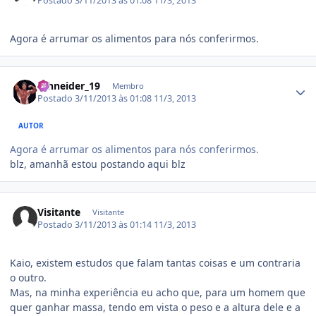
Postado
3/11/2013 às 01:08
11/3, 2013
Agora é arrumar os alimentos para nós conferirmos.
Estatísticas do autor
schneider_19
Membro
Postado
3/11/2013 às 01:08
11/3, 2013
AUTOR
Agora é arrumar os alimentos para nós conferirmos.
blz, amanhã estou postando aqui blz
Visitante
Visitante
Postado
3/11/2013 às 01:14
11/3, 2013
Kaio, existem estudos que falam tantas coisas e um contraria
o outro.
Mas, na minha experiência eu acho que, para um homem que
quer ganhar massa, tendo em vista o peso e a altura dele e a