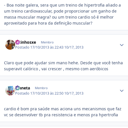
- Boa noite galera, sera que um treino de hipertrofia aliado a
um treino cardiovascular, pode proporcionar um ganho de
massa muscular magra? ou um treino cardio só é melhor
aproveitado para hora da definição muscular?
Estatísticas do autor
Vitinhosxe
Membro
Postado
17/10/2013 às 22:43
10/17, 2013
Claro que pode ajudar sim mano hehe. Desde que você tenha
superavit calórico , vai crescer , mesmo com aeróbicos
Estatísticas do autor
planeta
Membro
Postado
17/10/2013 às 22:50
10/17, 2013
cardio é bom pra saúde mas aciona uns mecanismos que faz
vc se desenvolver tb pra resistencia e menos pra hpertrofia