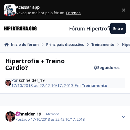
Ir para conteúdo
Acessar app
×
F
Navegue melhor pelo fórum.
Entenda
.
Fórum Hipertrofia.org
Entre
Início do fórum
Principais discussões
Treinamento
Hipe
Hipertrofia + Treino
Cardio?
Seguidores
Por
schneider_19
17/10/2013 às 22:42
10/17, 2013
Em
Treinamento
Estatísticas do autor
schneider_19
Membro
Postado
17/10/2013 às 22:42
10/17, 2013