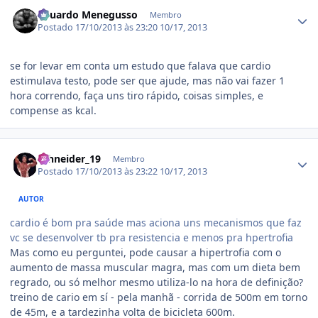
Estatísticas do autor
Eduardo Menegusso
Membro
Postado
17/10/2013 às 23:20
10/17, 2013
se for levar em conta um estudo que falava que cardio
estimulava testo, pode ser que ajude, mas não vai fazer 1
hora correndo, faça uns tiro rápido, coisas simples, e
compense as kcal.
Estatísticas do autor
schneider_19
Membro
Postado
17/10/2013 às 23:22
10/17, 2013
AUTOR
cardio é bom pra saúde mas aciona uns mecanismos que faz
vc se desenvolver tb pra resistencia e menos pra hpertrofia
Mas como eu perguntei, pode causar a hipertrofia com o
aumento de massa muscular magra, mas com um dieta bem
regrado, ou só melhor mesmo utiliza-lo na hora de definição?
treino de cario em sí - pela manhã - corrida de 500m em torno
de 45m, e a tardezinha volta de bicicleta 600m.