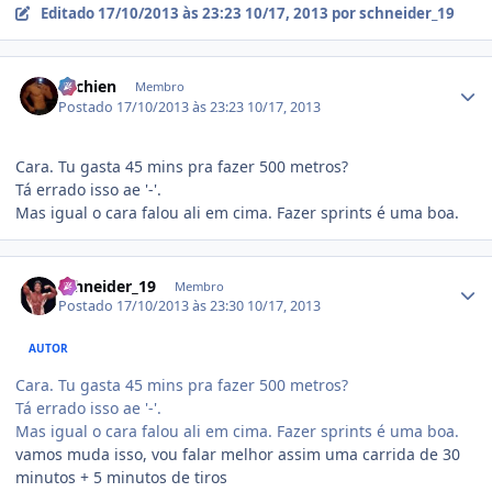
Editado
17/10/2013 às 23:23
10/17, 2013
por schneider_19
Estatísticas do autor
ritchien
Membro
Postado
17/10/2013 às 23:23
10/17, 2013
Cara. Tu gasta 45 mins pra fazer 500 metros?
Tá errado isso ae '-'.
Mas igual o cara falou ali em cima. Fazer sprints é uma boa.
Estatísticas do autor
schneider_19
Membro
Postado
17/10/2013 às 23:30
10/17, 2013
AUTOR
Cara. Tu gasta 45 mins pra fazer 500 metros?
Tá errado isso ae '-'.
Mas igual o cara falou ali em cima. Fazer sprints é uma boa.
vamos muda isso, vou falar melhor assim uma carrida de 30
minutos + 5 minutos de tiros