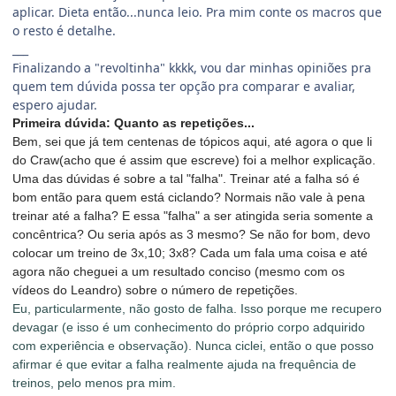
aplicar. Dieta então...nunca leio. Pra mim conte os macros que
o resto é detalhe.
___
Finalizando a "revoltinha" kkkk, vou dar minhas opiniões pra
quem tem dúvida possa ter opção pra comparar e avaliar,
espero ajudar.
Primeira dúvida: Quanto as repetições...
Bem, sei que já tem centenas de tópicos aqui, até agora o que li
do Craw(acho que é assim que escreve) foi a melhor explicação.
Uma das dúvidas é sobre a tal "falha". Treinar até a falha só é
bom então para quem está ciclando? Normais não vale à pena
treinar até a falha? E essa "falha" a ser atingida seria somente a
concêntrica? Ou seria após as 3 mesmo? Se não for bom, devo
colocar um treino de 3x,10; 3x8? Cada um fala uma coisa e até
agora não cheguei a um resultado conciso (mesmo com os
vídeos do Leandro) sobre o número de repetições.
Eu, particularmente, não gosto de falha. Isso porque me recupero
devagar (e isso é um conhecimento do próprio corpo adquirido
com experiência e observação). Nunca ciclei, então o que posso
afirmar é que evitar a falha realmente ajuda na frequência de
treinos, pelo menos pra mim.