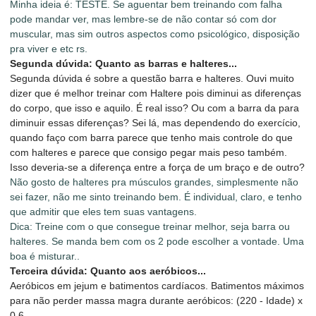
Minha ideia é: TESTE. Se aguentar bem treinando com falha
pode mandar ver, mas lembre-se de não contar só com dor
muscular, mas sim outros aspectos como psicológico, disposição
pra viver e etc rs.
Segunda dúvida: Quanto as barras e halteres...
Segunda dúvida é sobre a questão barra e halteres. Ouvi muito
dizer que é melhor treinar com Haltere pois diminui as diferenças
do corpo, que isso e aquilo. É real isso? Ou com a barra da para
diminuir essas diferenças? Sei lá, mas dependendo do exercício,
quando faço com barra parece que tenho mais controle do que
com halteres e parece que consigo pegar mais peso também.
Isso deveria-se a diferença entre a força de um braço e de outro?
Não gosto de halteres pra músculos grandes, simplesmente não
sei fazer, não me sinto treinando bem. É individual, claro, e tenho
que admitir que eles tem suas vantagens.
Dica: Treine com o que consegue treinar melhor, seja barra ou
halteres. Se manda bem com os 2 pode escolher a vontade. Uma
boa é misturar..
Terceira dúvida: Quanto aos aeróbicos...
Aeróbicos em jejum e batimentos cardíacos. Batimentos máximos
para não perder massa magra durante aeróbicos: (220 - Idade) x
0,6