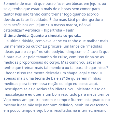
Somente de manhã que posso fazer aeróbicos em Jejum, ou
seja, tenho que estar a mais de 8 horas sem comer para
tanto? Pois não tenho como treinar logo quando acordo
devido ao fator faculdade. É tão mais fácil perder gordura
com aeróbicos em jejum? E a massa magra, não vai
catabolizar? Aeróbico + hipertrofia = Fail?
Última dúvida: Quanto a simetria corporal...
E a última dúvida, como avaliar se eu tenho que malhar mais
um membro ou outro? Eu procurei um lance de "medidas
ideais para o corpo" no site bodybuilding.com e lá tava lá que
é para avaliar pelo tamanho do Pulso, com isso tinha-se as
medidas proporcionais do corpo. Mas como vou saber se
tenho que treinar mais tal membro ou tal para chegar nisso?
Chegar nisso realmente deixaria um shape legal e etc? Ou
apenas mais uma teoria de balelas? Se quiserem minhas
medidas para terem essa noção ou algo eu passo aqui.
Desculpem se as dúvidas são idiotas. Sou iniciante nisso de
musculação e eu queria um bom resultado para meus treinos.
Vejo meus amigos treinarem e sempre ficarem estagnados no
mesmo lugar, não vejo nenhum definido, nenhum crescendo
em pouco tempo e vejo bons resultados na internet, mesmo