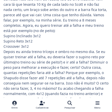
cara lá que levanta 10 Kg de cada lado no Scott e não faz
nada certo, um braço sobe antes do outro e a barra fica torta,
parece até que vai cair. Uma coisa que tenho dúvida. Vamos
falar, por exemplo, na minha série. Eu treino a 8 meses
completos. Agora, eu quero treinar até a falha e meu treino
está por exemplo (no de peito):
Supino Inclinado 3x12
Supino Reto 3x12
Crossover 3x12
Depois eu ainda treino tríceps e ombro no mesmo dia. Se eu
quiser treinar até a falha, eu deveria fazer o supino reto por
último(no treino ou série de peito?) e ir até a falha? Diminuir o
peso para melhorar a execução e fazer, certo? Outra coisa,
quantas repetições faria até a falha? Porque por exemplo, o
Shapudo disse fazer até 7 repetições até a falha, depois não
conseguia nem segurar-se na barra. Isso não é muito? O certo
não seria fazer, 3, 4 no máximo? Eu acabo chegando a falha
normalmente, com 4x12 (quando fazia no treino anterior) e
isso era no começo do treino, me prejudicando, creio eu nos
outros treinos (tríceps e ombro). Então eu resolvi diminuir
Entre
Cadastre-se
Pesquisar
Menu
meu treino para 3x12. Sempre me preocupei demais com a