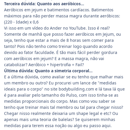
Terceira dúvida: Quanto aos aeróbicos...
Aeróbicos em jejum e batimentos cardíacos. Batimentos
máximos para não perder massa magra durante aeróbicos:
(220 - Idade) x 0,6
Vi isso em um vídeo do Ander no YouTube. Isso é real?
Somente de manhã que posso fazer aeróbicos em Jejum, ou
seja, tenho que estar a mais de 8 horas sem comer para
tanto? Pois não tenho como treinar logo quando acordo
devido ao fator faculdade. É tão mais fácil perder gordura
com aeróbicos em jejum? E a massa magra, não vai
catabolizar? Aeróbico + hipertrofia = Fail?
Última dúvida: Quanto a simetria corporal...
E a última dúvida, como avaliar se eu tenho que malhar mais
um membro ou outro? Eu procurei um lance de "medidas
ideais para o corpo" no site bodybuilding.com e lá tava lá que
é para avaliar pelo tamanho do Pulso, com isso tinha-se as
medidas proporcionais do corpo. Mas como vou saber se
tenho que treinar mais tal membro ou tal para chegar nisso?
Chegar nisso realmente deixaria um shape legal e etc? Ou
apenas mais uma teoria de balelas? Se quiserem minhas
medidas para terem essa noção ou algo eu passo aqui.