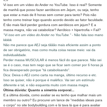
Vi isso em um vídeo do Ander no YouTube. Isso é real? Somente
de manhã que posso fazer aeróbicos em Jejum, ou seja, tenho
que estar a mais de 8 horas sem comer para tanto? Pois não
tenho como treinar logo quando acordo devido ao fator faculdade.
É tão mais fácil perder gordura com aeróbicos em jejum? E a
massa magra, não vai catabolizar? Aeróbico + hipertrofia = Fail?
"Vi isso em um vídeo do Ander no YouTube."
- Não fala isso mano
kkkkk
Não me parece que AEJ seja tããão mais eficiente assim a ponto
de ser obrigatório, mas como muita coisa nesse meio: vai da
individualidade.
Perder massa MUSCULAR é menos fácil do que parece. Não sei
se é o caso, mas tem nego que se ficar sem comer por 6 horas já
fica desesperado porque "tá catabolisando".
Dica: Deixa o AEJ como carta na manga, último recurso e etc.
Isso se quiser, não é porque é maléfico. Vai ser um estímulo
diferente e tal, e não esquenta muito com massa magra.
Última dúvida: Quanto a simetria corporal...
E a última dúvida, como avaliar se eu tenho que malhar mais um
membro ou outro? Eu procurei um lance de "medidas ideais para
o corpo" no site bodybuilding.com e lá tava lá que é para avaliar