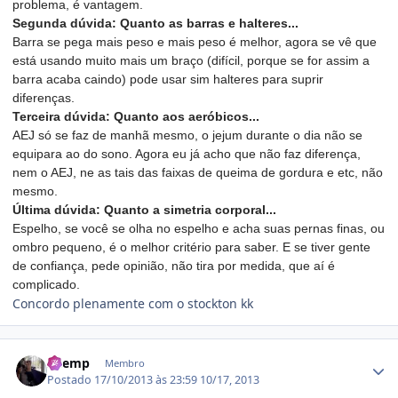
problema, é vantagem.
Segunda dúvida: Quanto as barras e halteres...
Barra se pega mais peso e mais peso é melhor, agora se vê que
está usando muito mais um braço (difícil, porque se for assim a
barra acaba caindo) pode usar sim halteres para suprir
diferenças.
Terceira dúvida: Quanto aos aeróbicos...
AEJ só se faz de manhã mesmo, o jejum durante o dia não se
equipara ao do sono. Agora eu já acho que não faz diferença,
nem o AEJ, ne as tais das faixas de queima de gordura e etc, não
mesmo.
Última dúvida: Quanto a simetria corporal...
Espelho, se você se olha no espelho e acha suas pernas finas, ou
ombro pequeno, é o melhor critério para saber. E se tiver gente
de confiança, pede opinião, não tira por medida, que aí é
complicado.
Concordo plenamente com o stockton kk
Estatísticas do autor
Shemp
Membro
Postado
17/10/2013 às 23:59
10/17, 2013