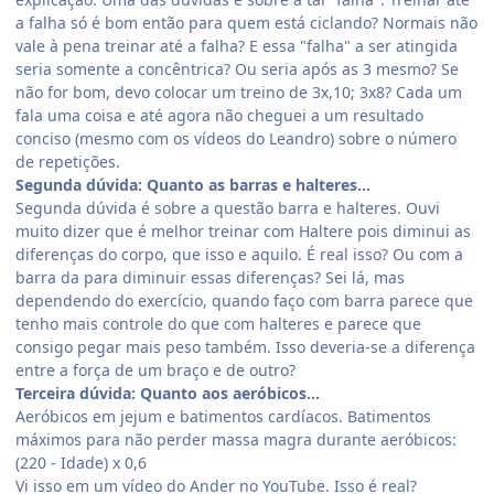
a falha só é bom então para quem está ciclando? Normais não
vale à pena treinar até a falha? E essa "falha" a ser atingida
seria somente a concêntrica? Ou seria após as 3 mesmo? Se
não for bom, devo colocar um treino de 3x,10; 3x8? Cada um
fala uma coisa e até agora não cheguei a um resultado
conciso (mesmo com os vídeos do Leandro) sobre o número
de repetições.
Segunda dúvida: Quanto as barras e halteres...
Segunda dúvida é sobre a questão barra e halteres. Ouvi
muito dizer que é melhor treinar com Haltere pois diminui as
diferenças do corpo, que isso e aquilo. É real isso? Ou com a
barra da para diminuir essas diferenças? Sei lá, mas
dependendo do exercício, quando faço com barra parece que
tenho mais controle do que com halteres e parece que
consigo pegar mais peso também. Isso deveria-se a diferença
entre a força de um braço e de outro?
Terceira dúvida: Quanto aos aeróbicos...
Aeróbicos em jejum e batimentos cardíacos. Batimentos
máximos para não perder massa magra durante aeróbicos:
(220 - Idade) x 0,6
Vi isso em um vídeo do Ander no YouTube. Isso é real?