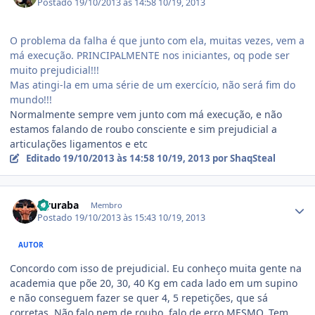
Postado
19/10/2013 às 14:58
10/19, 2013
O problema da falha é que junto com ela, muitas vezes, vem a
má execução. PRINCIPALMENTE nos iniciantes, oq pode ser
muito prejudicial!!!
Mas atingi-la em uma série de um exercício, não será fim do
mundo!!!
Normalmente sempre vem junto com má execução, e não
estamos falando de roubo consciente e sim prejudicial a
articulações ligamentos e etc
Editado
19/10/2013 às 14:58
10/19, 2013
por ShaqSteal
Estatísticas do autor
Hyuraba
Membro
Postado
19/10/2013 às 15:43
10/19, 2013
AUTOR
Concordo com isso de prejudicial. Eu conheço muita gente na
academia que põe 20, 30, 40 Kg em cada lado em um supino
e não conseguem fazer se quer 4, 5 repetições, que sá
corretas. Não falo nem de roubo, falo de erro MESMO. Tem