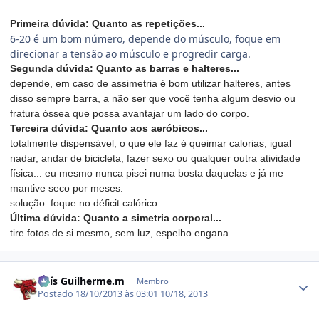
Primeira dúvida: Quanto as repetições...
6-20 é um bom número, depende do músculo, foque em
direcionar a tensão ao músculo e progredir carga.
Segunda dúvida: Quanto as barras e halteres...
depende, em caso de assimetria é bom utilizar halteres, antes
disso sempre barra, a não ser que você tenha algum desvio ou
fratura óssea que possa avantajar um lado do corpo.
Terceira dúvida: Quanto aos aeróbicos...
totalmente dispensável, o que ele faz é queimar calorias, igual
nadar, andar de bicicleta, fazer sexo ou qualquer outra atividade
física... eu mesmo nunca pisei numa bosta daquelas e já me
mantive seco por meses.
solução: foque no déficit calórico.
Última dúvida: Quanto a simetria corporal...
tire fotos de si mesmo, sem luz, espelho engana.
Estatísticas do autor
Luís Guilherme.m
Membro
Postado
18/10/2013 às 03:01
10/18, 2013