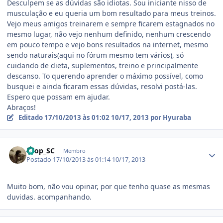
Desculpem se as dúvidas são idiotas. Sou iniciante nisso de
musculação e eu queria um bom resultado para meus treinos.
Vejo meus amigos treinarem e sempre ficarem estagnados no
mesmo lugar, não vejo nenhum definido, nenhum crescendo
em pouco tempo e vejo bons resultados na internet, mesmo
sendo naturais(aqui no fórum mesmo tem vários), só
cuidando de dieta, suplementos, treino e principalmente
descanso. To querendo aprender o máximo possível, como
busquei e ainda ficaram essas dúvidas, resolvi postá-las.
Espero que possam em ajudar.
Abraços!
Editado
17/10/2013 às 01:02
10/17, 2013
por Hyuraba
Estatísticas do autor
Drop_SC
Membro
Postado
17/10/2013 às 01:14
10/17, 2013
Muito bom, não vou opinar, por que tenho quase as mesmas
duvidas. acompanhando.
Estatísticas do autor