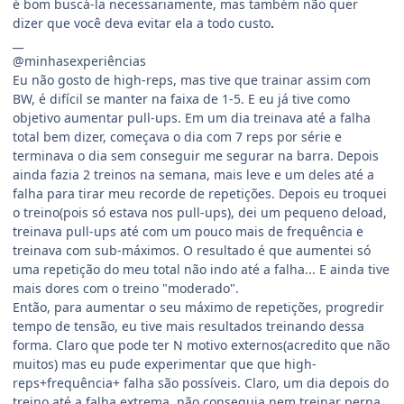
é bom buscá-la necessariamente, mas também não quer
dizer que você deva evitar ela a todo custo
.
__
@minhasexperiências
Eu não gosto de high-reps, mas tive que trainar assim com
BW, é difícil se manter na faixa de 1-5. E eu já tive como
objetivo aumentar pull-ups. Em um dia treinava até a falha
total bem dizer, começava o dia com 7 reps por série e
terminava o dia sem conseguir me segurar na barra. Depois
ainda fazia 2 treinos na semana, mais leve e um deles até a
falha para tirar meu recorde de repetições. Depois eu troquei
o treino(pois só estava nos pull-ups), dei um pequeno deload,
treinava pull-ups até com um pouco mais de frequência e
treinava com sub-máximos. O resultado é que aumentei só
uma repetição do meu total não indo até a falha... E ainda tive
mais dores com o treino "moderado".
Então, para aumentar o seu máximo de repetições, progredir
tempo de tensão, eu tive mais resultados treinando dessa
forma. Claro que pode ter N motivo externos(acredito que não
muitos) mas eu pude experimentar que que high-
reps+frequência+ falha são possíveis. Claro, um dia depois do
treino até a falha extrema, não conseguia nem treinar perna