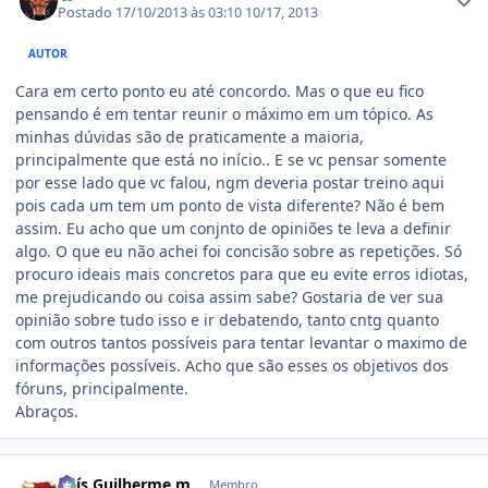
Postado
17/10/2013 às 03:10
10/17, 2013
AUTOR
Cara em certo ponto eu até concordo. Mas o que eu fico
pensando é em tentar reunir o máximo em um tópico. As
minhas dúvidas são de praticamente a maioria,
principalmente que está no início.. E se vc pensar somente
por esse lado que vc falou, ngm deveria postar treino aqui
pois cada um tem um ponto de vista diferente? Não é bem
assim. Eu acho que um conjnto de opiniões te leva a definir
algo. O que eu não achei foi concisão sobre as repetições. Só
procuro ideais mais concretos para que eu evite erros idiotas,
me prejudicando ou coisa assim sabe? Gostaria de ver sua
opinião sobre tudo isso e ir debatendo, tanto cntg quanto
com outros tantos possíveis para tentar levantar o maximo de
informações possíveis. Acho que são esses os objetivos dos
fóruns, principalmente.
Abraços.
Estatísticas do autor
Luís Guilherme.m
Membro