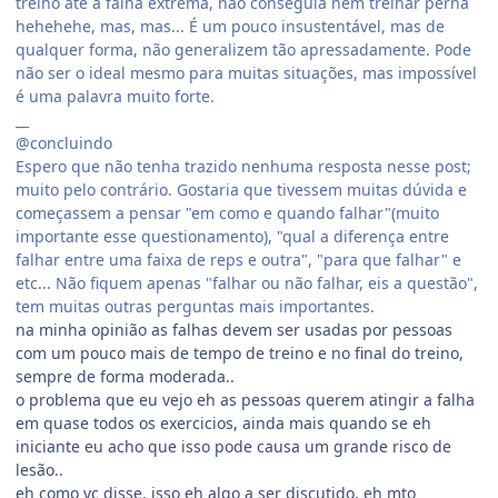
treino até a falha extrema, não conseguia nem treinar perna
hehehehe, mas, mas... É um pouco insustentável, mas de
qualquer forma, não generalizem tão apressadamente. Pode
não ser o ideal mesmo para muitas situações, mas impossível
é uma palavra muito forte.
__
@concluindo
Espero que não tenha trazido nenhuma resposta nesse post;
muito pelo contrário. Gostaria que tivessem muitas dúvida e
começassem a pensar "em como e quando falhar"(muito
importante esse questionamento), "qual a diferença entre
falhar entre uma faixa de reps e outra", "para que falhar" e
etc... Não fiquem apenas "falhar ou não falhar, eis a questão",
tem muitas outras perguntas mais importantes.
na minha opinião as falhas devem ser usadas por pessoas
com um pouco mais de tempo de treino e no final do treino,
sempre de forma moderada..
o problema que eu vejo eh as pessoas querem atingir a falha
em quase todos os exercicios, ainda mais quando se eh
iniciante eu acho que isso pode causa um grande risco de
lesão..
eh como vc disse, isso eh algo a ser discutido, eh mto