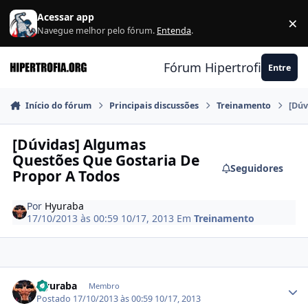
Ir para conteúdo
Acessar app
×
F
Navegue melhor pelo fórum.
Entenda
.
Fórum Hipertrofia.org
Entre
Início do fórum
Principais discussões
Treinamento
[Dúv
[Dúvidas] Algumas
Questões Que Gostaria De
Seguidores
Propor A Todos
Por
Hyuraba
17/10/2013 às 00:59
10/17, 2013
Em
Treinamento
Estatísticas do autor
Hyuraba
Membro
Postado
17/10/2013 às 00:59
10/17, 2013