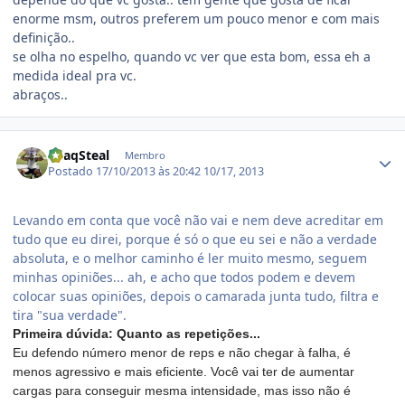
enorme msm, outros preferem um pouco menor e com mais
definição..
se olha no espelho, quando vc ver que esta bom, essa eh a
medida ideal pra vc.
abraços..
Estatísticas do autor
ShaqSteal
Membro
Postado
17/10/2013 às 20:42
10/17, 2013
Levando em conta que você não vai e nem deve acreditar em
tudo que eu direi, porque é só o que eu sei e não a verdade
absoluta, e o melhor caminho é ler muito mesmo, seguem
minhas opiniões... ah, e acho que todos podem e devem
colocar suas opiniões, depois o camarada junta tudo, filtra e
tira "sua verdade".
Primeira dúvida: Quanto as repetições...
Eu defendo número menor de reps e não chegar à falha, é
menos agressivo e mais eficiente. Você vai ter de aumentar
cargas para conseguir mesma intensidade, mas isso não é