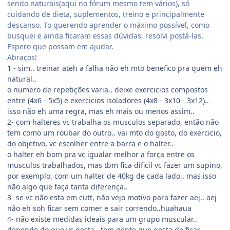
sendo naturais(aqui no fórum mesmo tem vários), só
cuidando de dieta, suplementos, treino e principalmente
descanso. To querendo aprender o máximo possível, como
busquei e ainda ficaram essas dúvidas, resolvi postá-las.
Espero que possam em ajudar.
Abraços!
1 - sim.. treinar ateh a falha não eh mto benefico pra quem eh
natural..
o numero de repetições varia.. deixe exercicios compostos
entre (4x6 - 5x5) e exercicios isoladores (4x8 - 3x10 - 3x12)..
isso não eh uma regra, mas eh mais ou menos assim..
2- com halteres vc trabalha os musculos separado, então não
tem como um roubar do outro.. vai mto do gosto, do exercicio,
do objetivo, vc escolher entre a barra e o halter..
o halter eh bom pra vc igualar melhor a força entre os
musculos trabalhados, mas tbm fica dificil vc fazer um supino,
por exemplo, com um halter de 40kg de cada lado.. mas isso
não algo que faça tanta diferença..
3- se vc não esta em cutt, não vejo motivo para fazer aej.. aej
não eh soh ficar sem comer e sair correndo..huahaua
4- não existe medidas ideais para um grupo muscular..
depende do que vc gosta.. tem gente que gosta de ficar