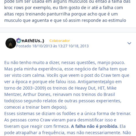
pode sim ser usada em alguns musculos ou então a falha das
kroc rows por exemplo, eu tbm gosto de ir até a falha com
altas reps treinando panturrilha porque acho que é um
musculo que aguenta e que só assim responde ao estimulo
Estatísticas do autor
{..mAthEUs..}
Colaborador
Postado
18/10/2013 às 13:27
10/18, 2013
Eu não tenho muito a dizer, nessas questões, manjo pouco.
Mas pela minha experiência, esse negócio de falha tem que
ser visto com calma. Vocês que veem o post do Craw tem que
ver a época e porque ele falou isso. Antigamente(algo em
torno de 2003~2009) os treinos de Heavy Dut, HIT, Mike
Mentzer, Arthur Dones, reinavam nos treinos do Brasil
todo(isso segundo relatos de outras pessoas experientes,
comecei a treinar bem depois).
Esses sistemas se diziam os fodões e a única forma de treinar.
As pessoas como Craw vieram para desmistificar isso e
tiveram que reagir com firmeza.
A falha não é proibida.
Ela
pode atrapalhar a frequência, mas não necessariamente. Não