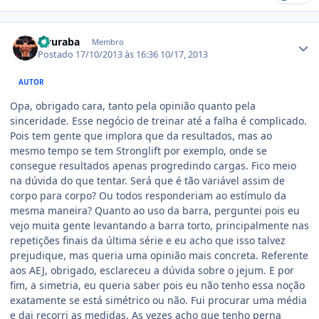
Estatísticas do autor
Hyuraba
Membro
Postado
17/10/2013 às 16:36
10/17, 2013
AUTOR
Opa, obrigado cara, tanto pela opinião quanto pela
sinceridade. Esse negócio de treinar até a falha é complicado.
Pois tem gente que implora que da resultados, mas ao
mesmo tempo se tem Stronglift por exemplo, onde se
consegue resultados apenas progredindo cargas. Fico meio
na dúvida do que tentar. Será que é tão variável assim de
corpo para corpo? Ou todos responderiam ao estímulo da
mesma maneira? Quanto ao uso da barra, perguntei pois eu
vejo muita gente levantando a barra torto, principalmente nas
repetições finais da última série e eu acho que isso talvez
prejudique, mas queria uma opinião mais concreta. Referente
aos AEJ, obrigado, esclareceu a dúvida sobre o jejum. E por
fim, a simetria, eu queria saber pois eu não tenho essa noção
exatamente se está simétrico ou não. Fui procurar uma média
e dai recorri as medidas. As vezes acho que tenho perna