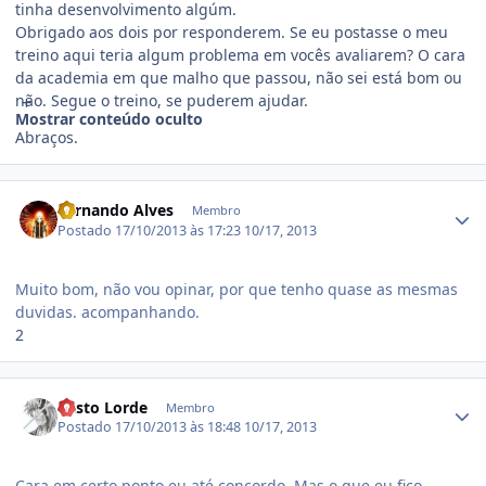
tinha desenvolvimento algúm.
Obrigado aos dois por responderem. Se eu postasse o meu
treino aqui teria algum problema em vocês avaliarem? O cara
da academia em que malho que passou, não sei está bom ou
não. Segue o treino, se puderem ajudar.
Mostrar conteúdo oculto
Abraços.
Estatísticas do autor
Fernando Alves
Membro
Postado
17/10/2013 às 17:23
10/17, 2013
Muito bom, não vou opinar, por que tenho quase as mesmas
duvidas. acompanhando.
2
Estatísticas do autor
Vasto Lorde
Membro
Postado
17/10/2013 às 18:48
10/17, 2013
Cara em certo ponto eu até concordo. Mas o que eu fico