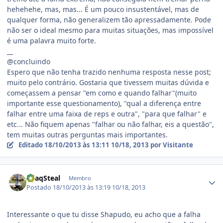
hehehehe, mas, mas... É um pouco insustentável, mas de
qualquer forma, não generalizem tão apressadamente. Pode
não ser o ideal mesmo para muitas situações, mas impossível
é uma palavra muito forte.
__
@concluindo
Espero que não tenha trazido nenhuma resposta nesse post;
muito pelo contrário. Gostaria que tivessem muitas dúvida e
começassem a pensar "em como e quando falhar"(muito
importante esse questionamento), "qual a diferença entre
falhar entre uma faixa de reps e outra", "para que falhar" e
etc... Não fiquem apenas "falhar ou não falhar, eis a questão",
tem muitas outras perguntas mais importantes.
Editado
18/10/2013 às 13:11
10/18, 2013
por Visitante
Estatísticas do autor
ShaqSteal
Membro
Postado
18/10/2013 às 13:19
10/18, 2013
Interessante o que tu disse Shapudo, eu acho que a falha