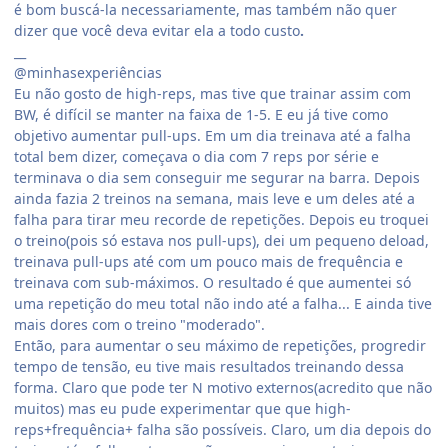
é bom buscá-la necessariamente, mas também não quer
dizer que você deva evitar ela a todo custo
.
__
@minhasexperiências
Eu não gosto de high-reps, mas tive que trainar assim com
BW, é difícil se manter na faixa de 1-5. E eu já tive como
objetivo aumentar pull-ups. Em um dia treinava até a falha
total bem dizer, começava o dia com 7 reps por série e
terminava o dia sem conseguir me segurar na barra. Depois
ainda fazia 2 treinos na semana, mais leve e um deles até a
falha para tirar meu recorde de repetições. Depois eu troquei
o treino(pois só estava nos pull-ups), dei um pequeno deload,
treinava pull-ups até com um pouco mais de frequência e
treinava com sub-máximos. O resultado é que aumentei só
uma repetição do meu total não indo até a falha... E ainda tive
mais dores com o treino "moderado".
Então, para aumentar o seu máximo de repetições, progredir
tempo de tensão, eu tive mais resultados treinando dessa
forma. Claro que pode ter N motivo externos(acredito que não
muitos) mas eu pude experimentar que que high-
reps+frequência+ falha são possíveis. Claro, um dia depois do