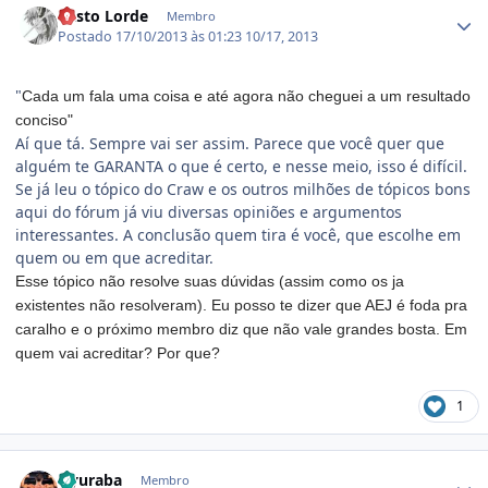
Vasto Lorde
Membro
Postado
17/10/2013 às 01:23
10/17, 2013
"
Cada um fala uma coisa e até agora não cheguei a um resultado
conciso"
Aí que tá. Sempre vai ser assim. Parece que você quer que
alguém te GARANTA o que é certo, e nesse meio, isso é difícil.
Se já leu o tópico do Craw e os outros milhões de tópicos bons
aqui do fórum já viu diversas opiniões e argumentos
interessantes. A conclusão quem tira é você, que escolhe em
quem ou em que acreditar.
Esse tópico não resolve suas dúvidas (assim como os ja
existentes não resolveram). Eu posso te dizer que AEJ é foda pra
caralho e o próximo membro diz que não vale grandes bosta. Em
quem vai acreditar? Por que?
1
Estatísticas do autor
Hyuraba
Membro