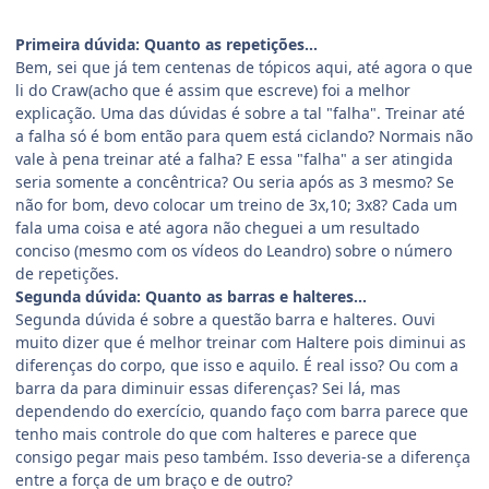
Primeira dúvida: Quanto as repetições...
Bem, sei que já tem centenas de tópicos aqui, até agora o que
li do Craw(acho que é assim que escreve) foi a melhor
explicação. Uma das dúvidas é sobre a tal "falha". Treinar até
a falha só é bom então para quem está ciclando? Normais não
vale à pena treinar até a falha? E essa "falha" a ser atingida
seria somente a concêntrica? Ou seria após as 3 mesmo? Se
não for bom, devo colocar um treino de 3x,10; 3x8? Cada um
fala uma coisa e até agora não cheguei a um resultado
conciso (mesmo com os vídeos do Leandro) sobre o número
de repetições.
Segunda dúvida: Quanto as barras e halteres...
Segunda dúvida é sobre a questão barra e halteres. Ouvi
muito dizer que é melhor treinar com Haltere pois diminui as
diferenças do corpo, que isso e aquilo. É real isso? Ou com a
barra da para diminuir essas diferenças? Sei lá, mas
dependendo do exercício, quando faço com barra parece que
tenho mais controle do que com halteres e parece que
consigo pegar mais peso também. Isso deveria-se a diferença
entre a força de um braço e de outro?