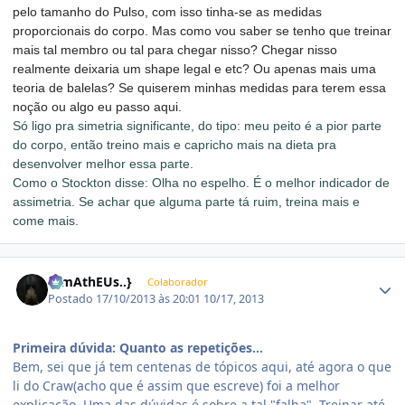
pelo tamanho do Pulso, com isso tinha-se as medidas
proporcionais do corpo. Mas como vou saber se tenho que treinar
mais tal membro ou tal para chegar nisso? Chegar nisso
realmente deixaria um shape legal e etc? Ou apenas mais uma
teoria de balelas? Se quiserem minhas medidas para terem essa
noção ou algo eu passo aqui.
Só ligo pra simetria significante, do tipo: meu peito é a pior parte
do corpo, então treino mais e capricho mais na dieta pra
desenvolver melhor essa parte.
Como o Stockton disse: Olha no espelho. É o melhor indicador de
assimetria. Se achar que alguma parte tá ruim, treina mais e
come mais.
Estatísticas do autor
{..mAthEUs..}
Colaborador
Postado
17/10/2013 às 20:01
10/17, 2013
Primeira dúvida: Quanto as repetições...
Bem, sei que já tem centenas de tópicos aqui, até agora o que
li do Craw(acho que é assim que escreve) foi a melhor
explicação. Uma das dúvidas é sobre a tal "falha". Treinar até