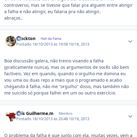
controverso, mas se tivesse que falar pra alguem entre atingir
a falha e não atingir, eu falaria pra não atingir..
abraços..
Estatísticas do autor
Stockton
Hall da Fama
Postado
18/10/2013 às 19:58
10/18, 2013
Boa discussão galera, não treino visando a falha
(praticamente nunca), mas os argumentos de vocês são bem
factíveis. Vez em quando, quando o orgulho me domina eu
vou uma ou duas reps a mais que o programado e acabo
chegando à falha, não me "orgulho" disso, mas também não
me suicido só porque falhei em um ou outro exercício.
Estatísticas do autor
Luís Guilherme.m
Membro
Postado
18/10/2013 às 20:48
10/18, 2013
O problema da falha é que junto com ela, muitas vezes, vem a