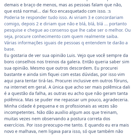
demais e braço de menos, mas as pessoas falam que não,
que está normal... dai fico encasquetado com isso. :s
Poderia te responder tudo isso. Ai viriam 3 e concordariam
comigo, depois 2 e diriam que não e blá, blá, blá ... portanto
pesquise e chegue ao consenso que lhe cabe ser o melhor. Ou
seja, procure conhecimento com quem realmente saiba.
Várias informações iguais de pessoas q entendem te darão a
base.
Eu gostaria de ver sua opinião Luis. Vejo que você sempre da
bons conselhos nos treinos da galera. Então queria saber sim
sua opinião. Mesmo que outros descordem. Eu procurei
bastante e ainda sim fiquei com estas dúvidas, por isso vim
aqui para tentar tirá-las. Procurei inclusive em outros fóruns,
na internet em geral. A única que acho ser mais polêmica dali
é a questão da falha, as outras eu acho que não geram tanta
polêmica. Mas se puder me repassar um pouco, agradeceria.
Minha cidade é pequena e os profissionais as vezes são
incompetentes. Não dão auxílio algum aos que treinam,
muitas vezes nem observando a postura correta dos
exercícios. Por isso preocupo-me tanto. E quando eu era mais
novo e malhava, nem ligava para isso, só que também não