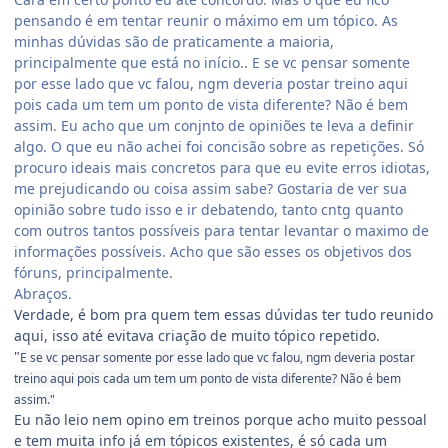
pensando é em tentar reunir o máximo em um tópico. As
minhas dúvidas são de praticamente a maioria,
principalmente que está no início.. E se vc pensar somente
por esse lado que vc falou, ngm deveria postar treino aqui
pois cada um tem um ponto de vista diferente? Não é bem
assim. Eu acho que um conjnto de opiniões te leva a definir
algo. O que eu não achei foi concisão sobre as repetições. Só
procuro ideais mais concretos para que eu evite erros idiotas,
me prejudicando ou coisa assim sabe? Gostaria de ver sua
opinião sobre tudo isso e ir debatendo, tanto cntg quanto
com outros tantos possíveis para tentar levantar o maximo de
informações possíveis. Acho que são esses os objetivos dos
fóruns, principalmente.
Abraços.
Verdade, é bom pra quem tem essas dúvidas ter tudo reunido
aqui, isso até evitava criação de muito tópico repetido.
"
E se vc pensar somente por esse lado que vc falou, ngm deveria postar
treino aqui pois cada um tem um ponto de vista diferente? Não é bem
assim."
Eu não leio nem opino em treinos porque acho muito pessoal
e tem muita info já em tópicos existentes, é só cada um