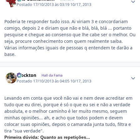
Postado
17/10/2013 às 03:19
10/17, 2013
Poderia te responder tudo isso. Ai viriam 3 e concordariam
comigo, depois 2 e diriam que não e blá, blá, blá ... portanto
pesquise e chegue ao consenso que lhe cabe ser o melhor. Ou
seja, procure conhecimento com quem realmente saiba.
Várias informações iguais de pessoas q entendem te darão a
base.
Estatísticas do autor
Stockton
Hall da Fama
Postado
17/10/2013 às 04:05
10/17, 2013
Levando em conta que você não vai e nem deve acreditar em
tudo que eu direi, porque é só o que eu sei e não a verdade
absoluta, e o melhor caminho é ler muito mesmo, seguem
minhas opiniões... ah, e acho que todos podem e devem
colocar suas opiniões, depois o camarada junta tudo, filtra e
tira "sua verdade".
Primeira dúvida: Quanto as repetições...