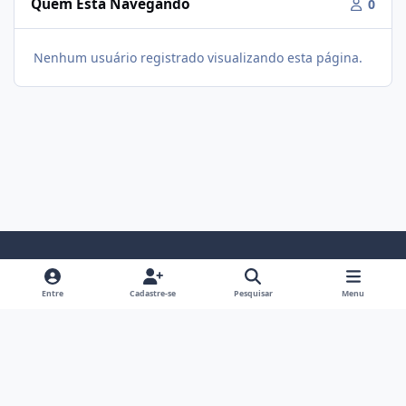
Quem Está Navegando
0
Nenhum usuário registrado visualizando esta página.
Modo Claro
Modo Escuro
Preferência do Sistema
f
i
Entre
Cadastre-se
Pesquisar
Menu
a
n
Política De Privacidade
Contato
Cookies
c
s
Fórum Hipertrofia
Powered by
Invision Community
e
t
b
a
o
g