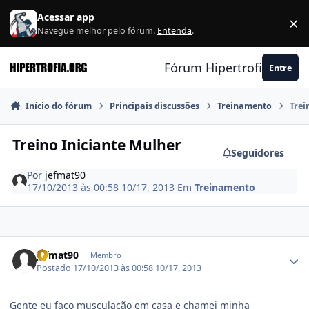
Ir para conteúdo
Acessar app
×
F
Navegue melhor pelo fórum.
Entenda
.
Fórum Hipertrofia.org
Entre
Início do fórum
Principais discussões
Treinamento
Trei
Treino Iniciante Mulher
Seguidores
Por
jefmat90
17/10/2013 às 00:58
10/17, 2013
Em
Treinamento
Estatísticas do autor
jefmat90
Membro
Postado
17/10/2013 às 00:58
10/17, 2013
Gente eu faço musculação em casa e chamei minha