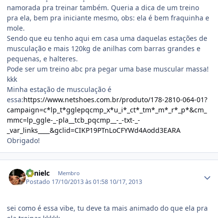
namorada pra treinar também. Queria a dica de um treino
pra ela, bem pra iniciante mesmo, obs: ela é bem fraquinha e
mole.
Sendo que eu tenho aqui em casa uma daquelas estações de
musculação e mais 120kg de anilhas com barras grandes e
pequenas, e halteres.
Pode ser um treino abc pra pegar uma base muscular massa!
kkk
Minha estação de musculação é
essa:
https://www.netshoes.com.br/produto/178-2810-064-01?
campaign=c*lp_t*gglepqcmp_x*u_i*_ct*_tm*_m*_r*_p*&cm_
mmc=lp_ggle-_-pla__tcb_pqcmp__-_-txt-_-
_var_links____&gclid=CIKP19PTnLoCFYWd4Aodd3EARA
Obrigado!
Estatísticas do autor
danielc
Membro
Postado
17/10/2013 às 01:58
10/17, 2013
sei como é essa vibe, tu deve ta mais animado do que ela pra