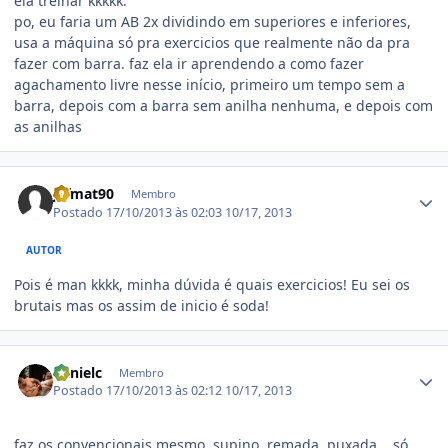
ela treinar kkkkk.
po, eu faria um AB 2x dividindo em superiores e inferiores,
usa a máquina só pra exercicios que realmente não da pra
fazer com barra. faz ela ir aprendendo a como fazer
agachamento livre nesse início, primeiro um tempo sem a
barra, depois com a barra sem anilha nenhuma, e depois com
as anilhas
Estatísticas do autor
jefmat90
Membro
Postado
17/10/2013 às 02:03
10/17, 2013
AUTOR
Pois é man kkkk, minha dúvida é quais exercicios! Eu sei os
brutais mas os assim de inicio é soda!
Estatísticas do autor
danielc
Membro
Postado
17/10/2013 às 02:12
10/17, 2013
faz os convencionais mesmo, supino, remada, puxada... só