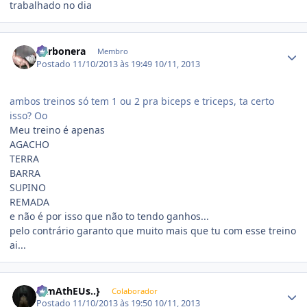
trabalhado no dia
Estatísticas do autor
Carbonera
Membro
Postado
11/10/2013 às 19:49
10/11, 2013
ambos treinos só tem 1 ou 2 pra biceps e triceps, ta certo
isso? Oo
Meu treino é apenas
AGACHO
TERRA
BARRA
SUPINO
REMADA
e não é por isso que não to tendo ganhos...
pelo contrário garanto que muito mais que tu com esse treino
ai...
Estatísticas do autor
{..mAthEUs..}
Colaborador
Postado
11/10/2013 às 19:50
10/11, 2013