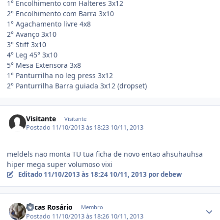
1° Encolhimento com Halteres 3x12
2° Encolhimento com Barra 3x10
1° Agachamento livre 4x8
2° Avanço 3x10
3° Stiff 3x10
4° Leg 45° 3x10
5° Mesa Extensora 3x8
1° Panturrilha no leg press 3x12
2° Panturrilha Barra guiada 3x12 (dropset)
Visitante
Visitante
Postado
11/10/2013 às 18:23
10/11, 2013
meldels nao monta TU tua ficha de novo entao ahsuhauhsa
hiper mega super volumoso vixi
Editado
11/10/2013 às 18:24
10/11, 2013
por debew
Estatísticas do autor
Lucas Rosário
Membro
Postado
11/10/2013 às 18:26
10/11, 2013