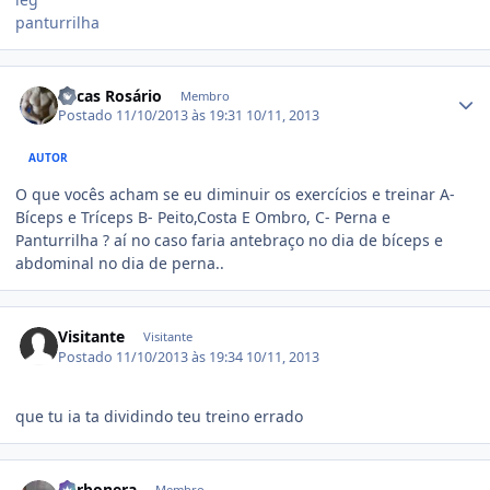
panturrilha
Estatísticas do autor
Lucas Rosário
Membro
Postado
11/10/2013 às 19:31
10/11, 2013
AUTOR
O que vocês acham se eu diminuir os exercícios e treinar A-
Bíceps e Tríceps B- Peito,Costa E Ombro, C- Perna e
Panturrilha ? aí no caso faria antebraço no dia de bíceps e
abdominal no dia de perna..
Visitante
Visitante
Postado
11/10/2013 às 19:34
10/11, 2013
que tu ia ta dividindo teu treino errado
Estatísticas do autor
Carbonera
Membro