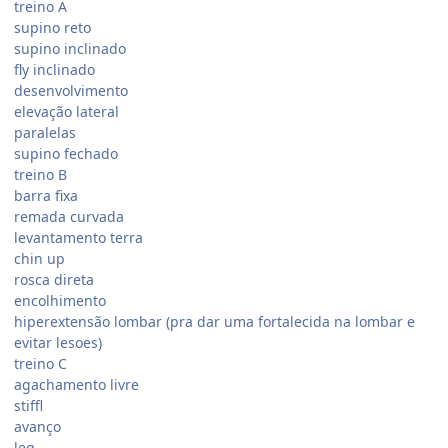
treino A
supino reto
supino inclinado
fly inclinado
desenvolvimento
elevação lateral
paralelas
supino fechado
treino B
barra fixa
remada curvada
levantamento terra
chin up
rosca direta
encolhimento
hiperextensão lombar (pra dar uma fortalecida na lombar e
evitar lesoes)
treino C
agachamento livre
stiffl
avanço
leg