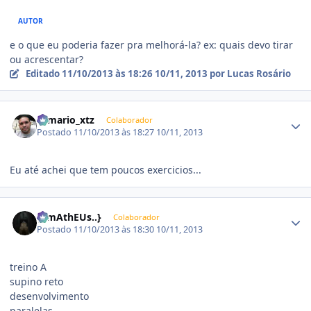
AUTOR
e o que eu poderia fazer pra melhorá-la? ex: quais devo tirar
ou acrescentar?
Editado
11/10/2013 às 18:26
10/11, 2013
por Lucas Rosário
Estatísticas do autor
romario_xtz
Colaborador
Postado
11/10/2013 às 18:27
10/11, 2013
Eu até achei que tem poucos exercicios...
Estatísticas do autor
{..mAthEUs..}
Colaborador
Postado
11/10/2013 às 18:30
10/11, 2013
treino A
supino reto
desenvolvimento
paralelas