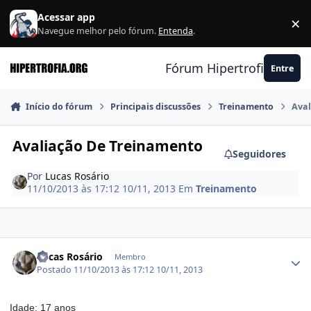
Ir para conteúdo
Acessar app
×
F
Navegue melhor pelo fórum.
Entenda
.
Fórum Hipertrofia.org
Entre
Início do fórum
Principais discussões
Treinamento
Aval
Avaliação De Treinamento
Seguidores
Por
Lucas Rosário
11/10/2013 às 17:12
10/11, 2013
Em
Treinamento
Estatísticas do autor
Lucas Rosário
Membro
Postado
11/10/2013 às 17:12
10/11, 2013
Idade: 17 anos