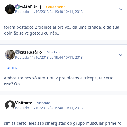
Estatísticas do autor
{..mAthEUs..}
Colaborador
Postado
11/10/2013 às 19:40
10/11, 2013
foram postados 2 treinos ai pra vc.. da uma olhada, e da sua
opinião se vc gostou ou não..
Estatísticas do autor
Lucas Rosário
Membro
Postado
11/10/2013 às 19:44
10/11, 2013
AUTOR
ambos treinos só tem 1 ou 2 pra biceps e triceps, ta certo
isso? Oo
Visitante
Visitante
Postado
11/10/2013 às 19:48
10/11, 2013
sim ta certo, eles sao sinergistas do grupo muscular primeiro