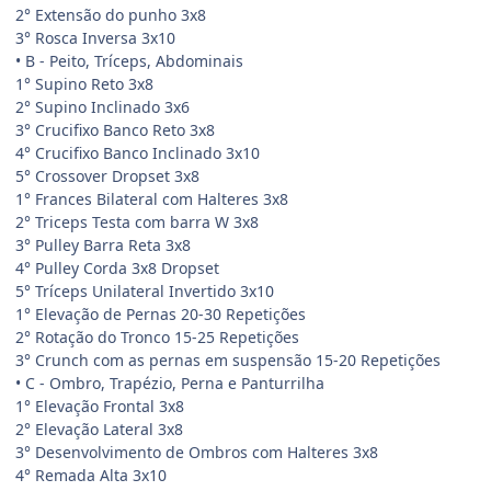
2° Extensão do punho 3x8
3° Rosca Inversa 3x10
• B - Peito, Tríceps, Abdominais
1° Supino Reto 3x8
2° Supino Inclinado 3x6
3° Crucifixo Banco Reto 3x8
4° Crucifixo Banco Inclinado 3x10
5° Crossover Dropset 3x8
1° Frances Bilateral com Halteres 3x8
2° Triceps Testa com barra W 3x8
3° Pulley Barra Reta 3x8
4° Pulley Corda 3x8 Dropset
5° Tríceps Unilateral Invertido 3x10
1° Elevação de Pernas 20-30 Repetições
2° Rotação do Tronco 15-25 Repetições
3° Crunch com as pernas em suspensão 15-20 Repetições
• C - Ombro, Trapézio, Perna e Panturrilha
1° Elevação Frontal 3x8
2° Elevação Lateral 3x8
3° Desenvolvimento de Ombros com Halteres 3x8
4° Remada Alta 3x10