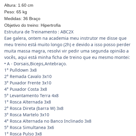
Altura: 1.60 cm
Peso: 65 kg
Medidas: 36 Braço
Objetivo do treino: Hipertrofia
Estrutura de Treinamento : ABC2X
Eae galera, ontem na academia meu instrutor me disse que
meu treino está muito longo (2h) e devido a isso posso perder
muita massa magra, resolvi vir pedir uma segunda opinião a
vocês, aqui está minha ficha de treino que eu mesmo montei:
• A - Dorsais,Biceps,Antebraço.
1° Pulldown 3x8
2° Remada Cavalo 3x10
3° Puxador Frente 3x10
4° Puxador Costa 3x8
5° Levantamento Terra 4x8
1° Rosca Alternada 3x8
2° Rosca Direta (barra W) 3x8
3° Rosca Martelo 3x10
4° Rosca Alternada no Banco Inclinado 3x8
5° Rosca Simultanea 3x6
1° Rosca Pulso 3x8