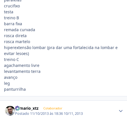
crucifixo
testa
treino B
barra fixa
remada curvada
rosca direta
rosca martelo
hiperextensão lombar (pra dar uma fortalecida na lombar e
evitar lesoes)
treino C
agachamento livre
levantamento terra
avanço
leg
panturrilha
Estatísticas do autor
romario_xtz
Colaborador
Postado
11/10/2013 às 18:36
10/11, 2013