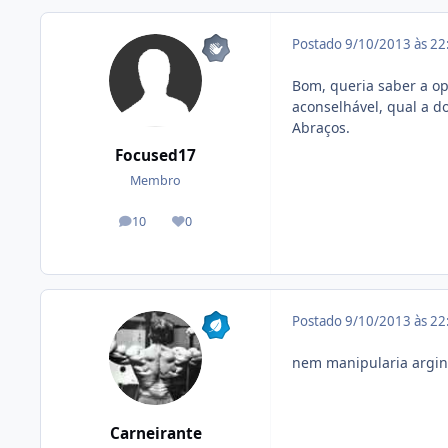
Postado
9/10/2013 às 2
Bom, queria saber a op
aconselhável, qual a d
Abraços.
Focused17
Membro
10
0
posts
Reputação
Postado
9/10/2013 às 2
nem manipularia argini
Carneirante