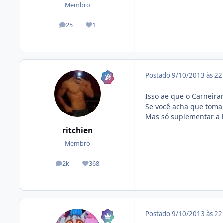
Membro
25
1
posts
Reputação
Postado
9/10/2013 às 2
Isso ae que o Carneiran
Se você acha que toma 
Mas só suplementar a ba
ritchien
Membro
2k
368
posts
Reputação
Postado
9/10/2013 às 2