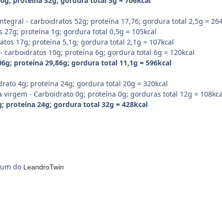
0g; proteína 32g; gordura total 3g = 706Kcal
ntegral - carboidratos 52g; proteína 17,76; gordura total 2,5g = 26
 27g; proteína 1g; gordura total 0,5g = 105kcal
atos 17g; proteína 5,1g; gordura total 2,1g = 107kcal
 - carboidratos 10g; proteína 6g; gordura total 6g = 120kcal
6g; proteína 29,86g; gordura total 11,1g = 596kcal
idrato 4g; proteína 24g; gordura total 20g = 320kcal
a virgem - Carboidrato 0g; proteína 0g; gorduras total 12g = 108kca
; proteína 24g; gordura total 32g = 428kcal
z um do
LeandroTwin