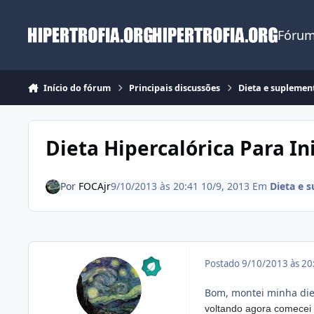
Ir para conteúdo
Fórum
Início do fórum
Principais discussões
Dieta e suplemen
Dieta Hipercalórica Para In
Por
FOCAjr
9/10/2013 às 20:41
10/9, 2013
Em
Dieta e 
Postado
9/10/2013 às 2
Bom, montei minha die
voltando agora comecei 