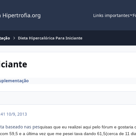
 Hipertrofia.org
Links importantes
F
tação
Dieta Hipercalórica Para Iniciante
iciante
suplementação
0:41
10/9, 2013
ta baseado nas pes
quisas
que eu realizei a
qui pelo fórum e gostaria
com 59,5 e a última vez
que me pesei tava dando 61,5(cerca de 11 dias