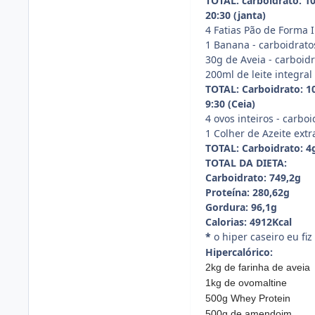
TOTAL: carboidrato: 10
20:30 (janta)
4 Fatias Pão de Forma I
1 Banana - carboidratos
30g de Aveia - carboidr
200ml de leite integral
TOTAL: Carboidrato: 10
9:30 (Ceia)
4 ovos inteiros - carbo
1 Colher de Azeite extr
TOTAL: Carboidrato: 4g
TOTAL DA DIETA:
Carboidrato: 749,2g
Proteína: 280,62g
Gordura: 96,1g
Calorias: 4912Kcal
*
o hiper caseiro eu fi
Hipercalórico:
2kg de farinha de aveia
1kg de ovomaltine
500g Whey Protein
500g de amendoim