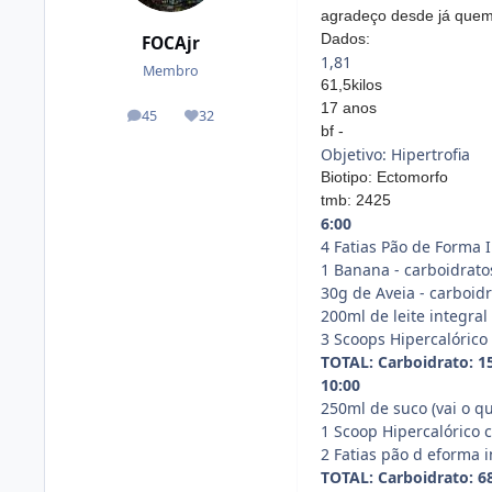
agradeço desde já
quem
Dados:
FOCAjr
1,81
Membro
61,5kilos
17 anos
45
32
posts
Reputação
bf -
Objetivo: Hipertrofia
Biotipo: Ectomorfo
tmb: 2425
6:00
4 Fatias Pão de Forma I
1 Banana - carboidratos
30g de Aveia - carboidr
200ml de leite integral
3 Scoops Hipercalórico 
TOTAL: Carboidrato: 151
10:00
250ml de suco (vai o qu
1 Scoop Hipercalórico c
2 Fatias pão d eforma i
TOTAL: Carboidrato: 68,