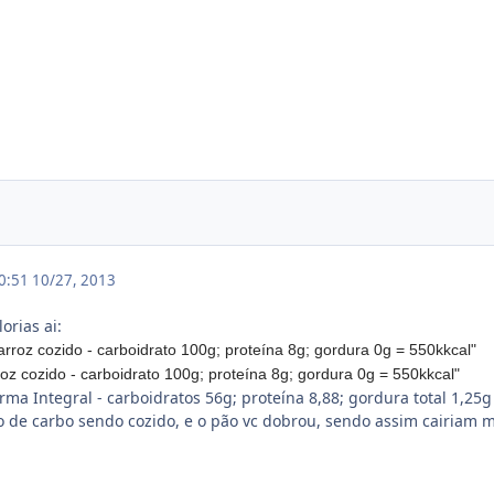
00:51
10/27, 2013
orias ai:
rroz cozido - carboidrato 100g; proteína 8g; gordura 0g = 550kkcal"
oz cozido - carboidrato 100g; proteína 8g; gordura 0g = 550kkcal"
orma Integral - carboidratos 56g; proteína 8,88; gordura total 1,25g
o de carbo sendo cozido, e o pão vc dobrou, sendo assim cairiam 