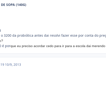
 DE SOPA (140G)
8
 o 3200 da probiótica antes dai resolvi fazer esse por conta do pre
o?
0 é por
que eu preciso acordar cedo para ir para a escola dai merendo
2:19
10/9, 2013