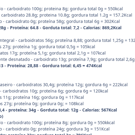
do - carboidrato 100g; proteina 8g; gordura total 0g = 550kcal
 carboidrato 28.8g; proteina 10.8g; gordura total 1.2g = 157.2Kcal
 - carboidrato 0g; proteína 58g; gordura total 6g = 302Kcal
g - Proteína: 64.8 - Gorduta total: 7,2 - Calorias: 869,2Kcal
ntegral - carboidratos 56g; proteína 8,88; gordura total 1,25g = 13
 27g; proteína 1g; gordura total 0,5g = 105kcal
atos 17g; proteína 5,1g; gordura total 2,1g = 107kcal
nte desnatado - carboidrato 13g; proteína 7,9g; gordura total 2,6g
 - Proteína: 28,88 - Gordura total: 6,45 = 474Kcal
aseiro - carboidratos 30,4g; proteína 12g; gordura 6g = 222kcal
 - carboidratos 10g; proteína 6g; gordura 6g = 120kcal
s 11g; proteína 16g; gordura 0g = 117kcal
s 27g; proteína 0g; gordura 0g; = 108kcal
4 - proteína: 34g - Gorduta total: 12g - Calorias: 567Kcal
o)
do - carboidrato 100g; proteína 8g; gordura 0g = 550kkcal
o - carboidrato 0g; proteína 24g; gordura 3g = 151Kcal