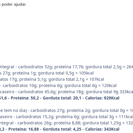
 poder ajudar.
ntegral - carboidratos 52g; proteína 17,76; gordura total 2,5g = 26
 27g; proteína 1g; gordura total 0,5g = 105kcal
atos 17g; proteína 5,1g; gordura total 2,1g = 107kcal
 - carboidratos 10g; proteína 6g; gordura total 6g = 120kcal
caseiro - carboidratos 45,6g; proteína 18g; gordura total 9g 333kca
,6 - Proteina: 50,2 - Gorduta total: 20,1 - Calorias: 929Kcal
e tem no dia) - carboidratos 27g; proteína 2g; gordura total 0g = 1
aseiro - carboidratos 15,2g; proteína 6g; gordura total 3g = 111kca
ntegral - carboidratos 26g; proteína 8,88; gordura total 1,25g = 132
2 - Proteina: 16,88 - Gorduta total: 4,25 - Calorias: 343Kcal