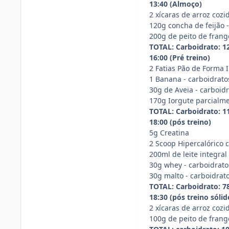
13:40 (Almoço)
2 xícaras de arroz cozi
120g concha de feijão -
200g de peito de frango
TOTAL: Carboidrato: 128
16:00 (Pré treino)
2 Fatias Pão de Forma I
1 Banana - carboidratos
30g de Aveia - carboidr
170g Iorgute parcialme
TOTAL: Carboidrato: 113
18:00 (pós treino)
5g Creatina
2 Scoop Hipercalórico c
200ml de leite integral
30g whey - carboidrato
30g malto - carboidrato
TOTAL: Carboidrato: 78,
18:30 (pós treino sólid
2 xícaras de arroz cozi
100g de peito de frang