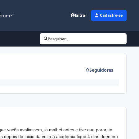
órum
Entrar
Cadastre-se
Pesquisar...
Seguidores
que vocês avaliassem, ja malhei antes e tive
que parar, to
 depois do inicio da volta à academia fi
que 4 dias doentes)