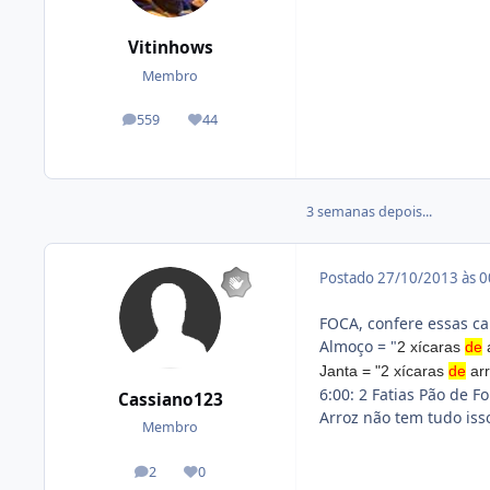
Vitinhows
Membro
559
44
posts
Reputação
3 semanas depois...
Postado
27/10/2013 às 
FOCA, confere essas cal
Almoço = "
2 xícaras
de
a
Janta = "
2 xícaras
de
arr
6:00: 2 Fatias Pão de F
Cassiano123
Arroz não tem tudo iss
Membro
2
0
posts
Reputação