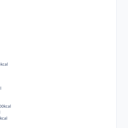
4kcal
l
00kcal
l
kcal