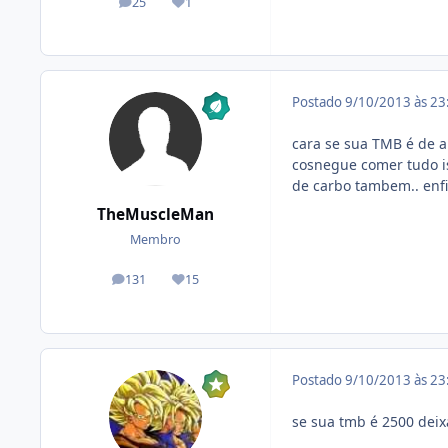
25
1
posts
Reputação
Postado
9/10/2013 às 2
cara se sua TMB é de a
cosnegue comer tudo is
de carbo tambem.. enfi
TheMuscleMan
Membro
131
15
posts
Reputação
Postado
9/10/2013 às 2
se sua tmb é 2500 deixa