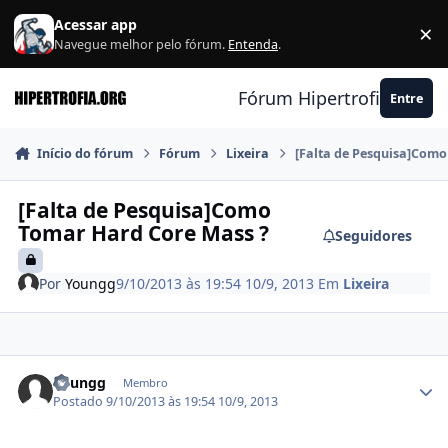
Ir para conteúdo
Acessar app
×
F
Navegue melhor pelo fórum.
Entenda
.
Fórum Hipertrofia.org
Entre
Início do fórum
Fórum
Lixeira
[Falta de Pesquisa]Com
[Falta de Pesquisa]Como
Tomar Hard Core Mass ?
Seguidores
Por
Youngg
9/10/2013 às 19:54
10/9, 2013
Em
Lixeira
Estatísticas do autor
Youngg
Membro
Postado
9/10/2013 às 19:54
10/9, 2013