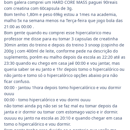
bom galera comprei um HARD CORE MASS paguei 90reais
com creatina com 60capsula de 3g.
Bom tenho 1,80m e peso 69kg estou a 1mes na academia,
malho 5x na semana menos na Terça-feira que jogo bola das
21:00 as 00:00 .
Bom gente quando eu comprei esse hipercalorico meu
professor me disse para eu tomar 3 capsulas de creatinha
30min antes do treino e depois do treino 3 snoop (copinho de
200g ) com 400ml de leite, conforme pede na descrição do
suplemento, porém eu malho depois da escola as 22:20 até as
23:30 quando eu chego em casa jaé 00:00 e vou jantar, mas
queria saber se eu Janto e 1hr depois tomo o hipercalórico ou
não janto e tomo só o hipercalórico opções abaixo pra não
ficar confuso.
00:00 - Jantou 1hora depois tomo hipercalórico e vou dormir
ouuu
00:00 - tomo hipercalórico e vou dormi ouuu
não tomei ainda pq não sei se faz mal eu tomar depois da
janta e ir dormir ou tomar com estomago vazio e ir dormir.
ouuuu eu janto na escola as 20:10 e quando chegar em casa
tomo o hipercalórico e vou dormir.