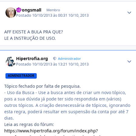
Estatísticas do autor
strongsmall
Membro
Postado
10/10/2013 às 00:31
10/10, 2013
AFF EXISTE A BULA PRA QUE?
LE A INSTRUÇÃO DE USO.
Estatísticas do autor
Hipertrofia.org
Administrador
Postado
10/10/2013 às 13:21
10/10, 2013
ADMINISTRADOR
Tópico fechado por falta de pesquisa.
- Uso da Busca - Use a busca antes de criar um novo tópico,
pois a sua dúvida já pode ter sido respondida em (vários)
outros tópicos. A criação desnecessária de tópicos, ignorando
esta regra, poderá resultar em suspensão da conta por até 7
dias.
Leia as regras do fórum:
https://www.hipertrofia.org/forum/index.php?