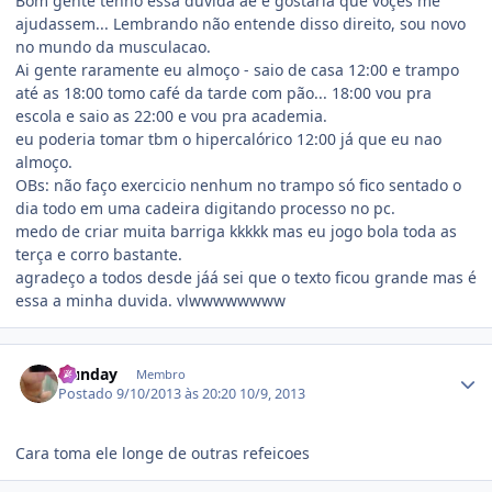
Bom gente tenho essa duvida ae e gostaria que voçês me
ajudassem... Lembrando não entende disso direito, sou novo
no mundo da musculacao.
Ai gente raramente eu almoço - saio de casa 12:00 e trampo
até as 18:00 tomo café da tarde com pão... 18:00 vou pra
escola e saio as 22:00 e vou pra academia.
eu poderia tomar tbm o hipercalórico 12:00 já que eu nao
almoço.
OBs: não faço exercicio nenhum no trampo só fico sentado o
dia todo em uma cadeira digitando processo no pc.
medo de criar muita barriga kkkkk mas eu jogo bola toda as
terça e corro bastante.
agradeço a todos desde jáá sei que o texto ficou grande mas é
essa a minha duvida. vlwwwwwwww
Estatísticas do autor
Hunday
Membro
Postado
9/10/2013 às 20:20
10/9, 2013
Cara toma ele longe de outras refeicoes