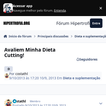
Ir para conteúdo
Acessar app
×
F
Navegue melhor pelo fórum.
Entenda
.
Fórum Hipertrofia.org
Entre
Início do fórum
Principais discussões
Dieta e suplementaç
Avaliem Minha Dieta
Cutting!
Seguidores
:D
Por
costathl
9/10/2013 às 17:20
10/9, 2013
Em
Dieta e suplementação
Estatísticas do autor
costathl
Membro
Postado
9/10/2013 às 17:20
10/9, 2013