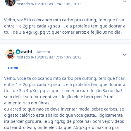
Postado
9/10/2013 às 17:41
10/9, 2013
Velho, você tá colocando mto carbo pra cutting, tem que ficar
entre 1 e 2g pra cada kg seu ... e a proteína tem que dobrar ai
tb... de 3 a 4g/Kg, pq vc quer comer arroz e feijão 3x no dia?
Estatísticas do autor
costathl
Membro
Postado
9/10/2013 às 17:46
10/9, 2013
AUTOR
Velho, você tá colocando mto carbo pra cutting, tem que ficar
entre 1 e 2g pra cada kg seu ... e a proteína tem que dobrar ai
tb... de 3 a 4g/Kg, pq vc quer comer arroz e feijão 3x no dia?
se o défict seu for negativo... feijão ele é bom pois é um
alimento rico em fibras...
eu acredito que nao se deve inventar moda, sobre carbos, se
o gasto calórico esta abaixo do que voce gasta...lógicamente
ira perder gordura...e 3g 4g/kg de proteina? bom vejo videos
do leandro twin, onde ele cita que 2.5g/kg é o maximo pra