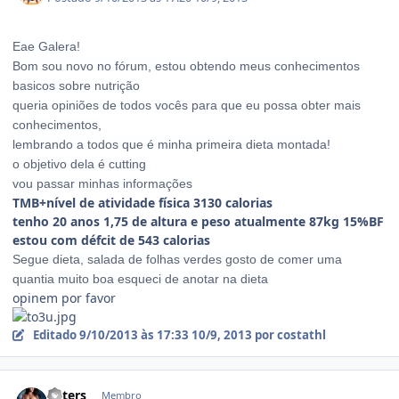
Eae Galera!
Bom sou novo no fórum, estou obtendo meus conhecimentos
basicos sobre nutrição
queria opiniões de todos vocês para que eu possa obter mais
conhecimentos,
lembrando a todos que é minha primeira dieta montada!
o objetivo dela é cutting
vou passar minhas informações
TMB+nível de atividade física 3130 calorias
tenho 20 anos 1,75 de altura e peso atualmente 87kg 15%BF
estou com défcit de 543 calorias
Segue dieta, salada de folhas verdes gosto de comer uma
quantia muito boa esqueci de anotar na dieta
opinem por favor
Editado
9/10/2013 às 17:33
10/9, 2013
por costathl
Estatísticas do autor
Peters
Membro