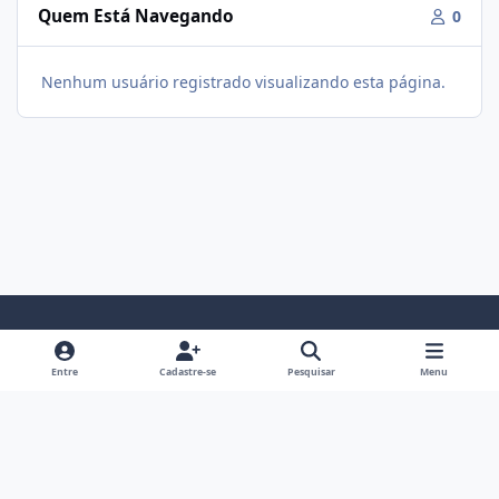
Quem Está Navegando
0
Nenhum usuário registrado visualizando esta página.
Modo Claro
Modo Escuro
Preferência do Sistema
f
i
Entre
Cadastre-se
Pesquisar
Menu
a
n
Política De Privacidade
Contato
Cookies
c
s
Fórum Hipertrofia
Powered by
Invision Community
e
t
b
a
o
g