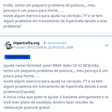
Então, tenho um pequeno problema de postura,,, meu
pescoço é um pouco para frente......
existe algum exercicio para ajuda na correção..??? e se tem
algum problema em treinamento de hipertrofia devido a esse
problema?
Estatísticas do autor
Hipertrofia.org
Administrador
Postado
20/02/2008 às 22:29
02/20, 2008
ADMINISTRADOR
[quote name='Achmed' post='8994' date='20 02 08']Então,
tenho um pequeno problema de postura,,, meu pescoço é um
pouco para frente......
existe algum exercicio para ajuda na correção..??? e se tem
algum problema em treinamento de hipertrofia devido a esse
problema?[/quote]
A única coisa que pode te ajudar é bastante alongamento e se
você tiver plano de saúde(ou dindin) fazer sessões de
reeducação postural global.