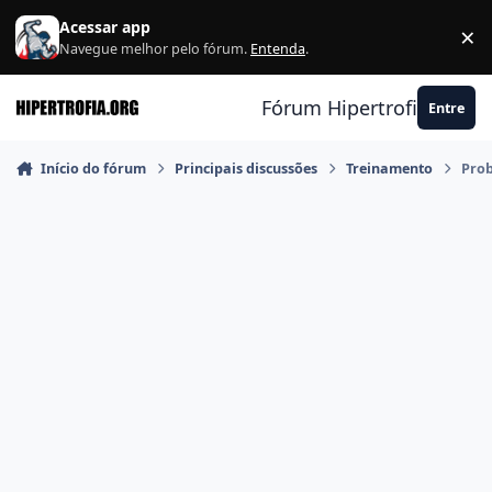
Ir para conteúdo
Acessar app
×
F
Navegue melhor pelo fórum.
Entenda
.
Fórum Hipertrofia.org
Entre
Início do fórum
Principais discussões
Treinamento
Prob