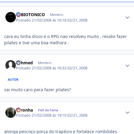
Estatísticas do autor
SRBIOTONICO
Membro
Postado
21/02/2008 às 16:18
02/21, 2008
cara eu tinha disso e o RPG nao resolveu muito , resolvi fazer
pilates e tive uma boa melhora .
Estatísticas do autor
Achmed
Membro
Postado
21/02/2008 às 16:33
02/21, 2008
AUTOR
sai muito caro para fazer pilates?
Estatísticas do autor
coronha
Hall da Fama
Postado
21/02/2008 às 19:10
02/21, 2008
alonga pescoço porça do trapézio e fortalece rombóides.