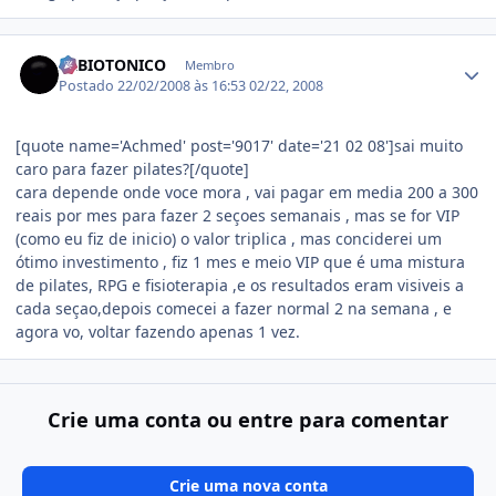
Estatísticas do autor
SRBIOTONICO
Membro
Postado
22/02/2008 às 16:53
02/22, 2008
[quote name='Achmed' post='9017' date='21 02 08']sai muito
caro para fazer pilates?[/quote]
cara depende onde voce mora , vai pagar em media 200 a 300
reais por mes para fazer 2 seçoes semanais , mas se for VIP
(como eu fiz de inicio) o valor triplica , mas conciderei um
ótimo investimento , fiz 1 mes e meio VIP que é uma mistura
de pilates, RPG e fisioterapia ,e os resultados eram visiveis a
cada seçao,depois comecei a fazer normal 2 na semana , e
agora vo, voltar fazendo apenas 1 vez.
Crie uma conta ou entre para comentar
Crie uma nova conta