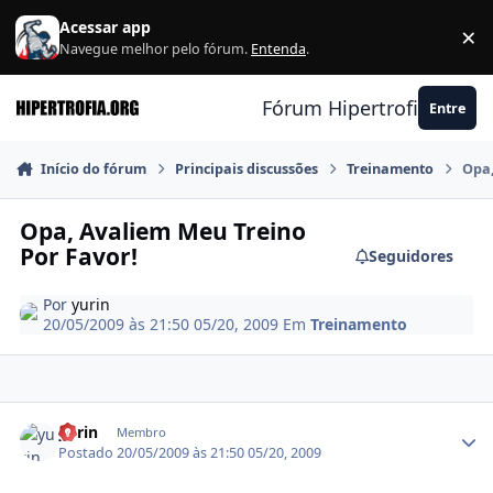
Ir para conteúdo
Acessar app
×
F
Navegue melhor pelo fórum.
Entenda
.
Fórum Hipertrofia.org
Entre
Início do fórum
Principais discussões
Treinamento
Opa,
Opa, Avaliem Meu Treino
Por Favor!
Seguidores
Por
yurin
20/05/2009 às 21:50
05/20, 2009
Em
Treinamento
Estatísticas do autor
yurin
Membro
Postado
20/05/2009 às 21:50
05/20, 2009