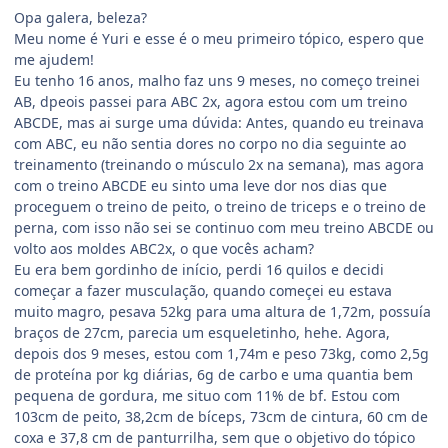
Opa galera, beleza?
Meu nome é Yuri e esse é o meu primeiro tópico, espero que
me ajudem!
Eu tenho 16 anos, malho faz uns 9 meses, no começo treinei
AB, dpeois passei para ABC 2x, agora estou com um treino
ABCDE, mas ai surge uma dúvida: Antes, quando eu treinava
com ABC, eu não sentia dores no corpo no dia seguinte ao
treinamento (treinando o músculo 2x na semana), mas agora
com o treino ABCDE eu sinto uma leve dor nos dias que
proceguem o treino de peito, o treino de triceps e o treino de
perna, com isso não sei se continuo com meu treino ABCDE ou
volto aos moldes ABC2x, o que vocês acham?
Eu era bem gordinho de início, perdi 16 quilos e decidi
começar a fazer musculação, quando começei eu estava
muito magro, pesava 52kg para uma altura de 1,72m, possuía
braços de 27cm, parecia um esqueletinho, hehe. Agora,
depois dos 9 meses, estou com 1,74m e peso 73kg, como 2,5g
de proteína por kg diárias, 6g de carbo e uma quantia bem
pequena de gordura, me situo com 11% de bf. Estou com
103cm de peito, 38,2cm de bíceps, 73cm de cintura, 60 cm de
coxa e 37,8 cm de panturrilha, sem que o objetivo do tópico