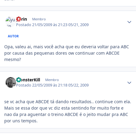
Estatísticas do autor
yurin
Membro
Postado
21/05/2009 às 21:23
05/21, 2009
AUTOR
Opa, valeu ai, mais você acha que eu deveria voltar para ABC
por causa das pequenas dores ow continuar com ABCDE
mesmo?
Estatísticas do autor
MonsterKill
Membro
Postado
22/05/2009 às 21:18
05/22, 2009
se vc acha que ABCDE tá dando resultados.. continue com ela.
Mais se essa dor que vc diz esta sentindo for muito forte e
nao da pra aguentar o treino ABCDE é o jeito mudar pra ABC
por uns tempos.
Estatísticas do autor