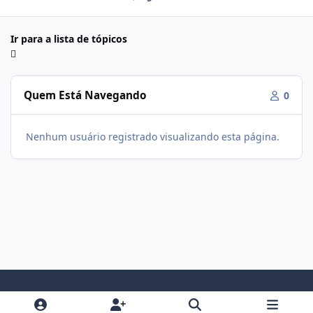
Ir para a lista de tópicos
Quem Está Navegando
0
Nenhum usuário registrado visualizando esta página.
Modo Claro
Modo Escuro
Preferência do Sistema
f
i