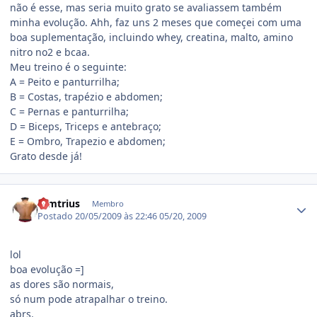
não é esse, mas seria muito grato se avaliassem também
minha evolução. Ahh, faz uns 2 meses que começei com uma
boa suplementação, incluindo whey, creatina, malto, amino
nitro no2 e bcaa.
Meu treino é o seguinte:
A = Peito e panturrilha;
B = Costas, trapézio e abdomen;
C = Pernas e panturrilha;
D = Biceps, Triceps e antebraço;
E = Ombro, Trapezio e abdomen;
Grato desde já!
Estatísticas do autor
Dimtrius
Membro
Postado
20/05/2009 às 22:46
05/20, 2009
lol
boa evolução =]
as dores são normais,
só num pode atrapalhar o treino.
abrs.