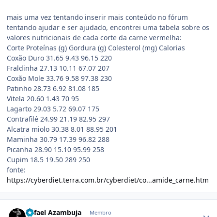
mais uma vez tentando inserir mais conteúdo no fórum
tentando ajudar e ser ajudado, encontrei uma tabela sobre os
valores nutricionais de cada corte da carne vermelha:
Corte Proteínas (g) Gordura (g) Colesterol (mg) Calorias
Coxão Duro 31.65 9.43 96.15 220
Fraldinha 27.13 10.11 67.07 207
Coxão Mole 33.76 9.58 97.38 230
Patinho 28.73 6.92 81.08 185
Vitela 20.60 1.43 70 95
Lagarto 29.03 5.72 69.07 175
Contrafilé 24.99 21.19 82.95 297
Alcatra miolo 30.38 8.01 88.95 201
Maminha 30.79 17.39 96.82 288
Picanha 28.90 15.10 95.99 258
Cupim 18.5 19.50 289 250
fonte:
https://cyberdiet.terra.com.br/cyberdiet/co...amide_carne.htm
Estatísticas do autor
Rafael Azambuja
Membro