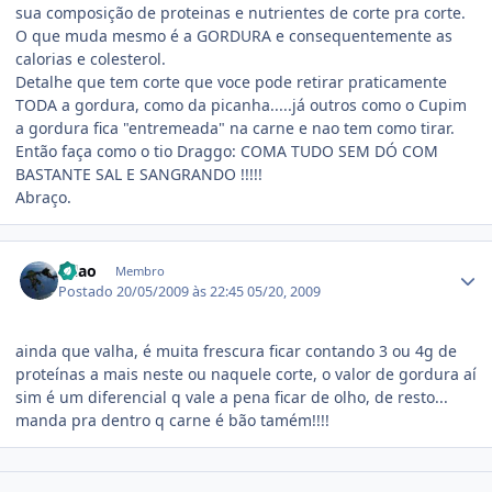
sua composição de proteinas e nutrientes de corte pra corte.
O que muda mesmo é a GORDURA e consequentemente as
calorias e colesterol.
Detalhe que tem corte que voce pode retirar praticamente
TODA a gordura, como da picanha.....já outros como o Cupim
a gordura fica "entremeada" na carne e nao tem como tirar.
Então faça como o tio Draggo: COMA TUDO SEM DÓ COM
BASTANTE SAL E SANGRANDO !!!!!
Abraço.
Estatísticas do autor
erlao
Membro
Postado
20/05/2009 às 22:45
05/20, 2009
ainda que valha, é muita frescura ficar contando 3 ou 4g de
proteínas a mais neste ou naquele corte, o valor de gordura aí
sim é um diferencial q vale a pena ficar de olho, de resto...
manda pra dentro q carne é bão tamém!!!!