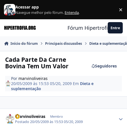
Ir para conteúdo
Acessar app
×
F
Navegue melhor pelo fórum.
Entenda
.
Fórum Hipertrofia.org
Entre
Início do fórum
Principais discussões
Dieta e suplementaç
Cada Parte Da Carne
Bovina Tem Um Valor
Seguidores
Por
marvinoliveiras
20/05/2009 às 15:53
05/20, 2009
Em
Dieta e
suplementação
Estatísticas do autor
marvinoliveiras
Membro
Postado
20/05/2009 às 15:53
05/20, 2009