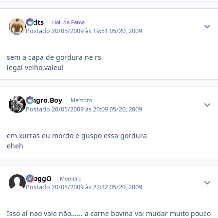
Estatísticas do autor
rodts
Hall da Fama
Postado
20/05/2009 às 19:51
05/20, 2009
sem a capa de gordura ne rs
legal velho,valeu!
Estatísticas do autor
Magro.Boy
Membro
Postado
20/05/2009 às 20:09
05/20, 2009
em xurras eu mordo e guspo essa gordura
eheh
Estatísticas do autor
DraggO
Membro
Postado
20/05/2009 às 22:32
05/20, 2009
Isso aí nao vale não...... a carne bovina vai mudar muito pouco