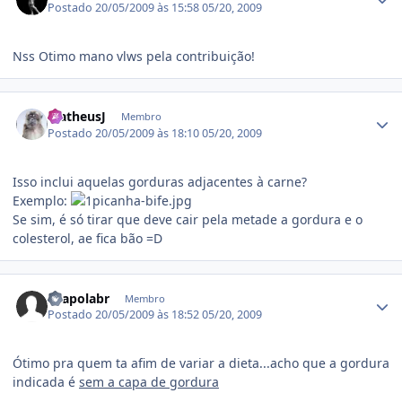
Postado
20/05/2009 às 15:58
05/20, 2009
Nss Otimo mano vlws pela contribuição!
Estatísticas do autor
MatheusJ
Membro
Postado
20/05/2009 às 18:10
05/20, 2009
Isso inclui aquelas gorduras adjacentes à carne?
Exemplo:
Se sim, é só tirar que deve cair pela metade a gordura e o
colesterol, ae fica bão =D
Estatísticas do autor
chapolabr
Membro
Postado
20/05/2009 às 18:52
05/20, 2009
Ótimo pra quem ta afim de variar a dieta...acho que a gordura
indicada é
sem a capa de gordura