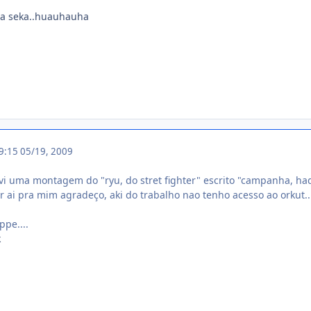
ra seka..huauhauha
19:15
05/19, 2009
 vi uma montagem do "ryu, do stret fighter" escrito "campanha, had
 ai pra mim agradeço, aki do trabalho nao tenho acesso ao orkut..
ppe....
k