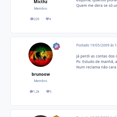
Micthz
Quem me dera se só um
Membro
220
4
posts
Reputação
Postado
19/05/2009 às 
Já perdi as contas dos
Ps: Estudo de manhã, a
Num reclama não cara
brunoow
Membro
1,2k
5
posts
Reputação