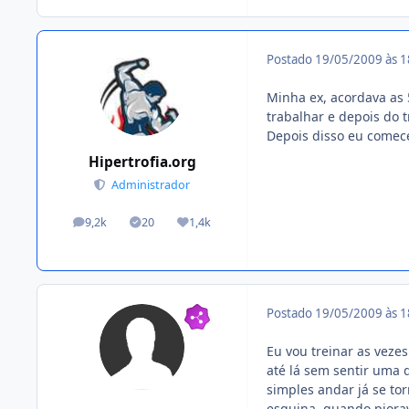
Postado
19/05/2009 às 
Minha ex, acordava as 
trabalhar e depois do t
Depois disso eu comec
Hipertrofia.org
Administrador
9,2k
20
1,4k
posts
Tópicos solucionados
Reputação
Postado
19/05/2009 às 
Eu vou treinar as veze
até lá sem sentir uma 
simples andar já se tor
esquina, quando piorav