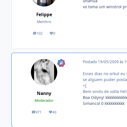
uhahua
vo toma um winstrol p
Felippe
Membro
102
0
posts
Reputação
Postado
19/05/2009 às 
Esses dias no orkut eu
se alguem puder postar
=]
Bem vindo de volta Feli
Nanny
Boa Odyny! kkkkkkkkkk
Moderador
Simancol 0 kkkkkkkkkk
971
43
posts
Reputação