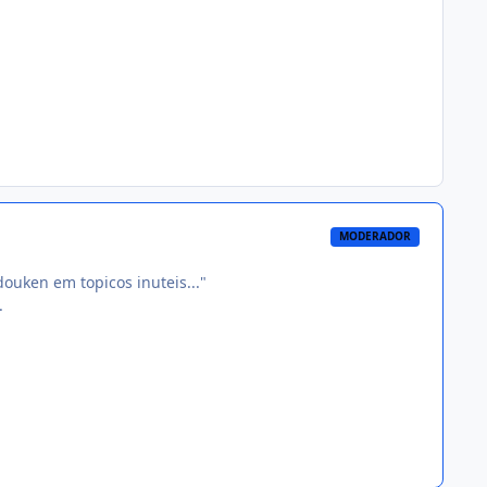
MODERADOR
ouken em topicos inuteis..."
.