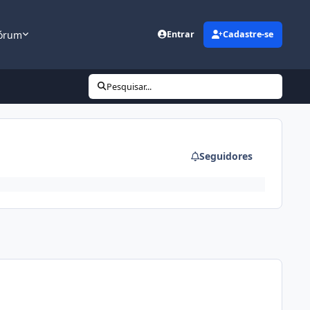
órum
Entrar
Cadastre-se
Pesquisar...
Seguidores