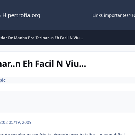
 Hipertrofia.org
Links importantes
F
dar De Manha Pra Terinar..n Eh Facil N Viu...
..n Eh Facil N Viu...
pic
18:02
05/19, 2009
ar de manha nesse frio ta virando uma batalha....e bem difícil..