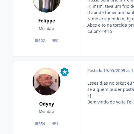
Hj msm, tava um frio de
d aonde tomei um banho
N me arrependo n, hj o 
Felippe
Abcs e to na torcida pro
Membro
Calor>>>frio
102
0
posts
Reputação
Postado
19/05/2009 às 
Esses dias no orkut eu
se alguem puder postar
=]
Bem vindo de volta Feli
Odyny
Membro
354
1
posts
Reputação