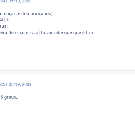
18:41
05/19, 2009
 ofenças, estou brincando)!
SAUH
raus?
eira do rs com sc, aí tu vai sabe que que é frio
18:51
05/19, 2009
5 graus,.