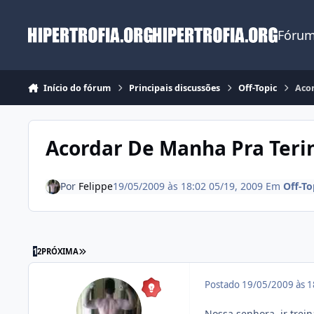
Ir para conteúdo
Fórum
Início do fórum
Principais discussões
Off-Topic
Acor
Acordar De Manha Pra Terinar
Por
Felippe
19/05/2009 às 18:02
05/19, 2009
Em
Off-To
ÚLTIMA PÁGINA
1
2
PRÓXIMA
Postado
19/05/2009 às 
Nossa senhora, ir trein