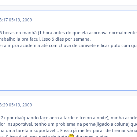
18:17
05/19, 2009
5 horas da manhã (1 hora antes do que ela acordava normalmente) pr
rabalho ia pra facul. Isso 5 dias por semana.
ei a ir pra academia até com chuva de canivete e ficar puto com
18:29
05/19, 2009
s 2x por dia(quando faço aero a tarde e treino a noite), minha aca
dor insuportável, tenho um problema na perna(ligado a coluna) qu
na uma tarefa insuportavel... E isso já me fez parar de treinar vá
a. E isso é só uma parte de tudo
digamos, a pior.