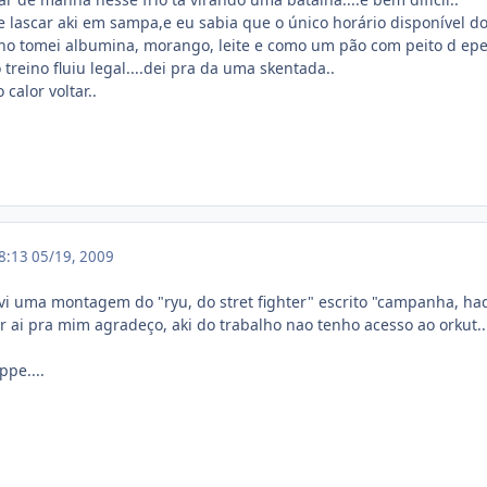
 lascar aki em sampa,e eu sabia que o único horário disponível do d
 tomei albumina, morango, leite e como um pão com peito d eperu 
treino fluiu legal....dei pra da uma skentada..
 calor voltar..
18:13
05/19, 2009
 vi uma montagem do "ryu, do stret fighter" escrito "campanha, had
 ai pra mim agradeço, aki do trabalho nao tenho acesso ao orkut..
ppe....