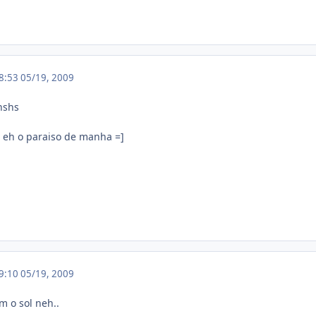
18:53
05/19, 2009
hshs
s eh o paraiso de manha =]
19:10
05/19, 2009
 o sol neh..