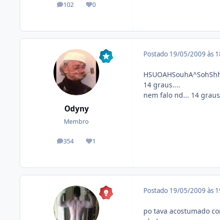
102
0
posts
Reputação
Postado
19/05/2009 às 
HSUOAHSouhA^SohSh
14 graus....
nem falo nd... 14 grau
Odyny
Membro
354
1
posts
Reputação
Postado
19/05/2009 às 
po tava acostumado com