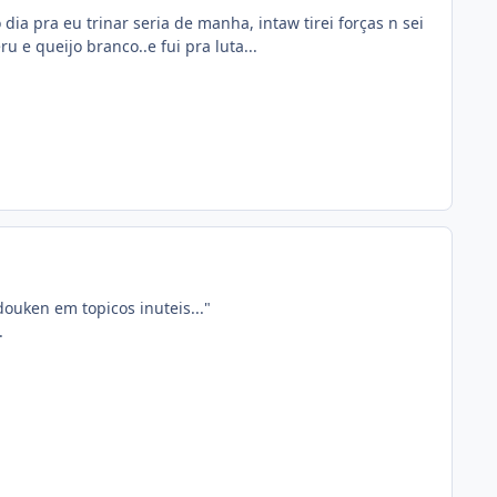
ia pra eu trinar seria de manha, intaw tirei forças n sei
e queijo branco..e fui pra luta...
ouken em topicos inuteis..."
.