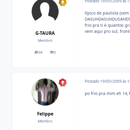
Postado
19/05/2009 às 
típico de paulista (sem
DASUHDASUHDUSAHD
frio pra ti é quantos g
vem aqui pro sul, front
G-TAURA
Membro
34
0
posts
Reputação
Postado
19/05/2009 às 
po frio pra mim eh 14,1
Felippe
Membro