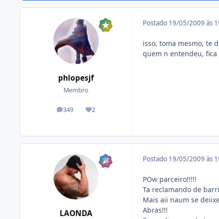
Postado
19/05/2009 às 
isso, toma mesmo, te 
quem n entendeu, fica
phlopesjf
Membro
349
2
posts
Reputação
Postado
19/05/2009 às 
POw parceiro!!!!!
Ta reclamando de barrig
Mais aii naum se deiix
Abras!!!
LAONDA