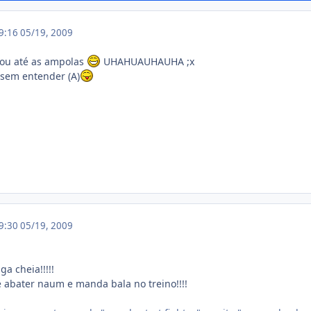
19:16
05/19, 2009
dou até as ampolas
UHAHUAUHAUHA ;x
 sem entender (A)
19:30
05/19, 2009
a cheia!!!!!
e abater naum e manda bala no treino!!!!