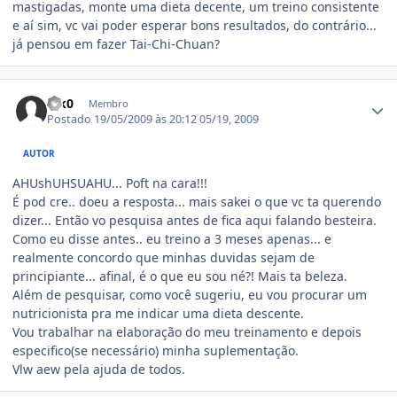
mastigadas, monte uma dieta decente, um treino consistente
e aí sim, vc vai poder esperar bons resultados, do contrário...
já pensou em fazer Tai-Chi-Chuan?
Estatísticas do autor
K!k0
Membro
Postado
19/05/2009 às 20:12
05/19, 2009
AUTOR
AHUshUHSUAHU... Poft na cara!!!
É pod cre.. doeu a resposta... mais sakei o que vc ta querendo
dizer... Então vo pesquisa antes de fica aqui falando besteira.
Como eu disse antes.. eu treino a 3 meses apenas... e
realmente concordo que minhas duvidas sejam de
principiante... afinal, é o que eu sou né?! Mais ta beleza.
Além de pesquisar, como você sugeriu, eu vou procurar um
nutricionista pra me indicar uma dieta descente.
Vou trabalhar na elaboração do meu treinamento e depois
especifico(se necessário) minha suplementação.
Vlw aew pela ajuda de todos.