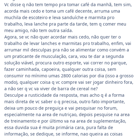
Vc disse q não tem tempo pra tomar café da manhã, tem sim,
acorda mais cedo e toma um café decente, arruma uma
muchila de escoteiro e leva sanduíche e marmita pro
trabalho, leva lanche pra parte da tarde, tem q comer meu
meu amigo, não tem outra saída.
Agora, se vc não quer acordar mais cedo, não quer ter o
trabalho de levar lanches e marmitas pro trabalho, enfim, vai
arrumar mil desculpas pra não se alimentar como convém a
um praticante de musculação, cara, vou te dar a segunda
solução viável, procura outro esporte, vai correr no parque,
fazer caminhada, capoeira, qualquer outra coisa, sem
consumir no mínimo umas 2800 calorias por dia (isso a grosso
modo), qualquer coisa q vc compre vai ser jogar dinheiro fora,
a não ser q vc va viver de barra de cereal ne?
Desculpe a rusticidade da resposta, mas acho q é a forma
mais direta de vc saber o q precisa, outro fato importante,
deixa um pouco de preguiça e vai pesquisar no forum,
especialmente na area de nutriçao, depois pesquise na area
de treinamento e por último va na area de suplementação,
essa duvida sua é muita primária cara, pura falta de
informação, se dedique, se informe, nao queira as coisas