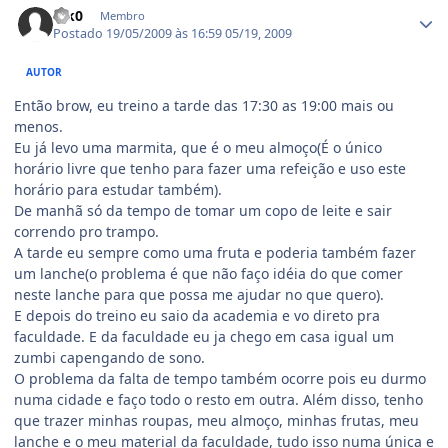
K!k0
Membro
Postado
19/05/2009 às 16:59
05/19, 2009
AUTOR
Então brow, eu treino a tarde das 17:30 as 19:00 mais ou
menos.
Eu já levo uma marmita, que é o meu almoço(É o único
horário livre que tenho para fazer uma refeição e uso este
horário para estudar também).
De manhã só da tempo de tomar um copo de leite e sair
correndo pro trampo.
A tarde eu sempre como uma fruta e poderia também fazer
um lanche(o problema é que não faço idéia do que comer
neste lanche para que possa me ajudar no que quero).
E depois do treino eu saio da academia e vo direto pra
faculdade. E da faculdade eu ja chego em casa igual um
zumbi capengando de sono.
O problema da falta de tempo também ocorre pois eu durmo
numa cidade e faço todo o resto em outra. Além disso, tenho
que trazer minhas roupas, meu almoço, minhas frutas, meu
lanche e o meu material da faculdade, tudo isso numa única e