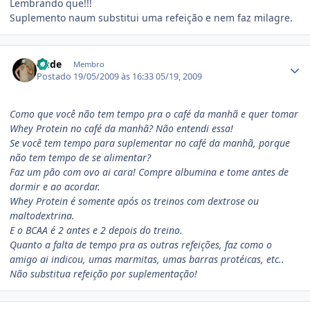
Lembrando que!!!
Suplemento naum substitui uma refeição e nem faz milagre.
Estatísticas do autor
Dude
Membro
Postado
19/05/2009 às 16:33
05/19, 2009
Como que você não tem tempo pra o café da manhã e quer tomar
Whey Protein no café da manhã? Não entendi essa!
Se você tem tempo para suplementar no café da manhã, porque
não tem tempo de se alimentar?
Faz um pão com ovo ai cara! Compre albumina e tome antes de
dormir e ao acordar.
Whey Protein é somente após os treinos com dextrose ou
maltodextrina.
E o BCAA é 2 antes e 2 depois do treino.
Quanto a falta de tempo pra as outras refeições, faz como o
amigo ai indicou, umas marmitas, umas barras protéicas, etc..
Não substitua refeição por suplementação!
Estatísticas do autor