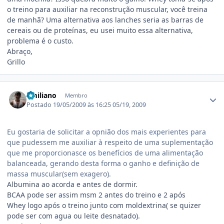
o treino para auxiliar na reconstrução muscular, você treina
de manhã? Uma alternativa aos lanches seria as barras de
cereais ou de proteínas, eu usei muito essa alternativa,
problema é o custo.
Abraço,
Grillo
Estatísticas do autor
Emiliano
Membro
Postado
19/05/2009 às 16:25
05/19, 2009
Eu gostaria de solicitar a opnião dos mais experientes para
que pudessem me auxiliar à respeito de uma suplementação
que me proporcionasce os benefícios de uma alimentação
balanceada, gerando desta forma o ganho e definição de
massa muscular(sem exagero).
Albumina ao acorda e antes de dormir.
BCAA pode ser assim msm 2 antes do treino e 2 após
Whey logo após o treino junto com moldextrina( se quizer
pode ser com agua ou leite desnatado).