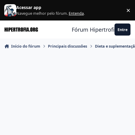
Ir para conteúdo
Acessar app
×
F
Navegue melhor pelo fórum.
Entenda
.
Fórum Hipertrofia.org
Entre
Início do fórum
Principais discussões
Dieta e suplementaç