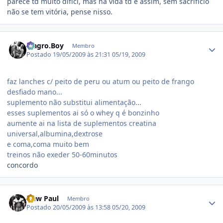
parece td muito difícl, mas na vida td é assim, sem sacrifício
não se tem vitória, pense nisso.
Estatísticas do autor
Magro.Boy
Membro
Postado
19/05/2009 às 21:31
05/19, 2009
faz lanches c/ peito de peru ou atum ou peito de frango
desfiado mano...
suplemento não substitui alimentação...
esses suplementos ai só o whey q é bonzinho
aumente ai na lista de suplementos creatina
universal,albumina,dextrose
e coma,coma muito bem
treinos não exeder 50-60minutos
concordo
Estatísticas do autor
New Paul
Membro
Postado
20/05/2009 às 13:58
05/20, 2009