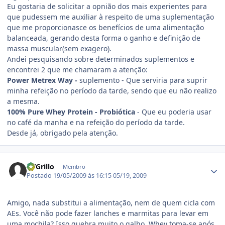
Eu gostaria de solicitar a opnião dos mais experientes para
que pudessem me auxiliar à respeito de uma suplementação
que me proporcionasce os benefícios de uma alimentação
balanceada, gerando desta forma o ganho e definição de
massa muscular(sem exagero).
Andei pesquisando sobre determinados suplementos e
encontrei 2 que me chamaram a atenção:
Power Metrex Way -
suplemento - Que serviria para suprir
minha refeição no período da tarde, sendo que eu não realizo
a mesma.
100% Pure Whey Protein - Probiótica
- Que eu poderia usar
no café da manha e na refeição do período da tarde.
Desde já, obrigado pela atenção.
Estatísticas do autor
RVGrillo
Membro
Postado
19/05/2009 às 16:15
05/19, 2009
Amigo, nada substitui a alimentação, nem de quem cicla com
AEs. Você não pode fazer lanches e marmitas para levar em
uma mochila? Isso quebra muito o galho. Whey toma-se após