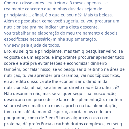
Como eu disse antes.. eu treino a 3 meses apenas... e
realmente concordo que minhas duvidas sejam de
principiante... afinal, é o que eu sou né?! Mais ta beleza.
Além de pesquisar, como você sugeriu, eu vou procurar um
nutricionista pra me indicar uma dieta descente.
Vou trabalhar na elaboração do meu treinamento e depois
especifico(se necessário) minha suplementação.
Vlw aew pela ajuda de todos.
Bro, eu sei q tu é principiante, mas tem q pesquisar velho, se
vc gosta de um esporte, é importante procurar aprender tudo
sobre ele até pra evitar lesões e economizar dinheiro
também, por falar nisso, se vc pesquisar direitinho na área de
nutrição, tu vai aprender pra caramba, vai nos tópicos fixos,
eu acredito q isso vá até lhe economizar o dimdim da
nutricionista, afinal, se alimentar direito não é tão difícil, é?
Não desanima não, mas se vc quer seguir na musculação,
desencana um pouco desse lance de splementação, mantém
só um whey e malto, no mais capricha na tua alimentação,
toma um café da manhã esperto, acorda mais cedo um
pouquinho, coma de 3 em 3 horas algumas coisa com
proteína, dê preferência a carbohidratos complexos, eu sei q