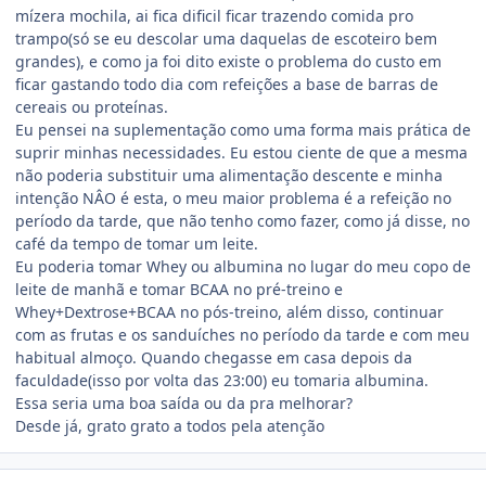
mízera mochila, ai fica dificil ficar trazendo comida pro
trampo(só se eu descolar uma daquelas de escoteiro bem
grandes), e como ja foi dito existe o problema do custo em
ficar gastando todo dia com refeições a base de barras de
cereais ou proteínas.
Eu pensei na suplementação como uma forma mais prática de
suprir minhas necessidades. Eu estou ciente de que a mesma
não poderia substituir uma alimentação descente e minha
intenção NÂO é esta, o meu maior problema é a refeição no
período da tarde, que não tenho como fazer, como já disse, no
café da tempo de tomar um leite.
Eu poderia tomar Whey ou albumina no lugar do meu copo de
leite de manhã e tomar BCAA no pré-treino e
Whey+Dextrose+BCAA no pós-treino, além disso, continuar
com as frutas e os sanduíches no período da tarde e com meu
habitual almoço. Quando chegasse em casa depois da
faculdade(isso por volta das 23:00) eu tomaria albumina.
Essa seria uma boa saída ou da pra melhorar?
Desde já, grato grato a todos pela atenção
Estatísticas do autor