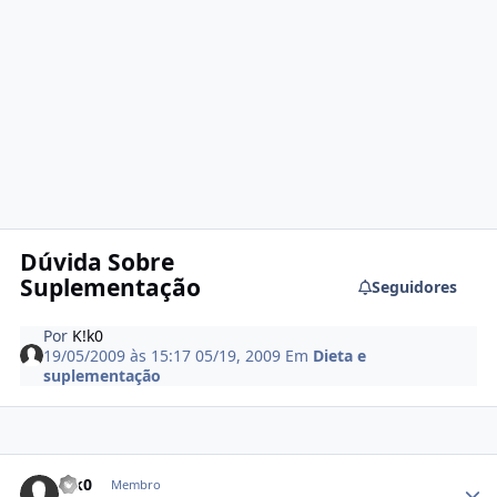
Dúvida Sobre
Suplementação
Seguidores
Por
K!k0
19/05/2009 às 15:17
05/19, 2009
Em
Dieta e
suplementação
Estatísticas do autor
K!k0
Membro