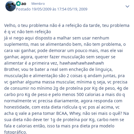
erlao
Membro
Postado
19/05/2009 às 17:54
05/19, 2009
Velho, o teu problema não é a refeição da tarde, teu problema
é q vc não tem refeição
Já vi nego aqui disposto a malhar sem usar nenhum
suplemento, mas se alimentando bem, não tem problema, o
cara vai ganhar, pode demorar um pouco mais, mas ele vai
ganhar, agora, querer fazer musculação sem sequer se
alimentar é a primeira vez, hawhawhawhawhawh
Brother, vou te bater a real sem encheção de linguiça,
musculação e alimentação são 2 coisas q andam juntas, pra
vc ganhar alguma massa muscular, mínima q seja, vc precisa
de consumir no mínimo 2g de proteína por Kg de peso, 4g de
carbo pro Kg de peso e pelo menos 500 calorias a mais do q
normalmente vc precisa diariamente, agora responda com
honestidade, com esta dieta ridícula q vc pos aí acima, vc
acha q vale a pena tomar BCAA, Whey, não sei mais o quê? Na
sua dieta não deve ter 1g de proteína por Kg, carbo nem se
fala e calorias então, isso ta mais pra dieta pra modelo
fotográfico.