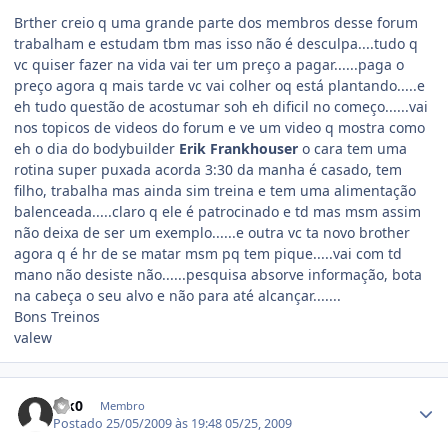
Brther creio q uma grande parte dos membros desse forum
trabalham e estudam tbm mas isso não é desculpa....tudo q
vc quiser fazer na vida vai ter um preço a pagar......paga o
preço agora q mais tarde vc vai colher oq está plantando.....e
eh tudo questão de acostumar soh eh dificil no começo......vai
nos topicos de videos do forum e ve um video q mostra como
eh o dia do bodybuilder
Erik Frankhouser
o cara tem uma
rotina super puxada acorda 3:30 da manha é casado, tem
filho, trabalha mas ainda sim treina e tem uma alimentação
balenceada.....claro q ele é patrocinado e td mas msm assim
não deixa de ser um exemplo......e outra vc ta novo brother
agora q é hr de se matar msm pq tem pique.....vai com td
mano não desiste não......pesquisa absorve informação, bota
na cabeça o seu alvo e não para até alcançar.......
Bons Treinos
valew
Estatísticas do autor
K!k0
Membro
Postado
25/05/2009 às 19:48
05/25, 2009