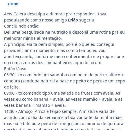
AUTOR
Aew Galera desculpa a demora pra responder... tava
pesquisando como nosso amigo
Erlão
sugeriu.
Concluindo então:
Dei uma pesquisada na nutrição e descolei uma rotina pra eu
melhorar minha alimentação.
A principio ela ta bem simples, pois é o que eu consegui
providenciar no momento, mas com o tempo eu vou
aperfeiçoando, conforme meu conhecimento me proporcione
ou com as dicas dos companheiros aqui do fórum.
Então lá vai:
06:30 - to comendo um sanduba com peito de peru + alface +
cenoura (sanduba natural a base de peito de peru) e um copo
de leite.
09:00 - to comendo tipo uma salada de frutas com aveia. As
vezes eu como banana + aveia, as vezes mamão + aveia, e as
vezes banana + mamao + aveia.
11:30 - Almoço: Arroz e feijão sempre. A mistura varia de
acordo com o dia da semana e a boa vontade da minha mãe,
mas ou é bife ou é peito de frango(com o minimo de gordura
possível) acompanhado de legumes como batatas, cenoura,