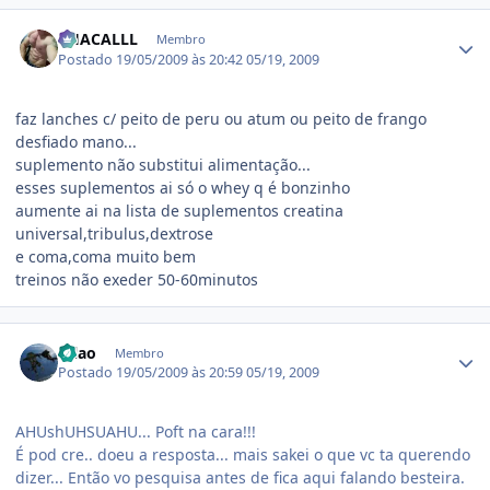
Estatísticas do autor
CHACALLL
Membro
Postado
19/05/2009 às 20:42
05/19, 2009
faz lanches c/ peito de peru ou atum ou peito de frango
desfiado mano...
suplemento não substitui alimentação...
esses suplementos ai só o whey q é bonzinho
aumente ai na lista de suplementos creatina
universal,tribulus,dextrose
e coma,coma muito bem
treinos não exeder 50-60minutos
Estatísticas do autor
erlao
Membro
Postado
19/05/2009 às 20:59
05/19, 2009
AHUshUHSUAHU... Poft na cara!!!
É pod cre.. doeu a resposta... mais sakei o que vc ta querendo
dizer... Então vo pesquisa antes de fica aqui falando besteira.