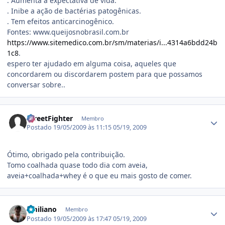
. Aumenta a expectativa de vida.
. Inibe a ação de bactérias patogênicas.
. Tem efeitos anticarcinogênico.
Fontes: www.queijosnobrasil.com.br
https://www.sitemedico.com.br/sm/materias/i...4314a6bdd24b
1c8
.
espero ter ajudado em alguma coisa, aqueles que
concordarem ou discordarem postem para que possamos
conversar sobre..
Estatísticas do autor
StreetFighter
Membro
Postado
19/05/2009 às 11:15
05/19, 2009
Ótimo, obrigado pela contribuição.
Tomo coalhada quase todo dia com aveia,
aveia+coalhada+whey é o que eu mais gosto de comer.
Estatísticas do autor
Emiliano
Membro
Postado
19/05/2009 às 17:47
05/19, 2009