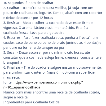
10 segundos, é hora de coalhar
2. Coalhar - Transfira para outra vasilha, já ‘suja’ com um
pouco de coalhada ou iogurte. Tampe, abafe com um cobertor
e deixe descansar por 12 horas
3. Resfriar - Meta a colher: a coalhada deve estar firme e
vigorosa. O aroma, lácteo e sutilmente ácido. Esta é a
coalhada fresca. Leve para a geladeira
4. Escorrer - Para fazer coalhada seca, ponha a ‘fresca’ num
coador, saco de pano ou pano de prato (unindo as 4 pontas) e
pendure na torneira do tanque ou pia
5. Secar - Deixe escorrer por no mínimo oito horas, até
constatar que a coalhada esteja firme, cremosa, consistente e
branquinha
6. Finalizar - Tire do coador e salgue misturando suavemente,
para uniformizar o interior (mais úmido) com a superfície,
mais seca.
fonte:
https://www.bemparana.com.br/index.php?
n=10...eparar-coalhada
Numca comi mais encontrei uma receita de coalhada cozida,
segue a receita:
Ingredientes para Coalhada Cozida: