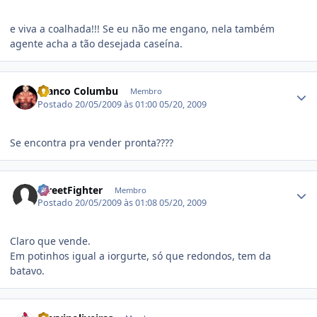
e viva a coalhada!!! Se eu não me engano, nela também
agente acha a tão desejada caseína.
Estatísticas do autor
Franco Columbu
Membro
Postado
20/05/2009 às 01:00
05/20, 2009
Se encontra pra vender pronta????
Estatísticas do autor
StreetFighter
Membro
Postado
20/05/2009 às 01:08
05/20, 2009
Claro que vende.
Em potinhos igual a iorgurte, só que redondos, tem da
batavo.
Estatísticas do autor