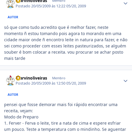
marvinoliveiras
Membro
Postado
20/05/2009 às 12:22
05/20, 2009
AUTOR
só que como tudo acredito que é melhor fazer, neste
momento ñ estou tomando pois agora to morando em uma
cidade maior onde ñ encontro leite in natura para fazer, e não
sei como proceder com esses leites pasteurizados, se alguém
souber é bom colocar a receita. vou procurar se achar posto
mais tarde
Estatísticas do autor
marvinoliveiras
Membro
Postado
20/05/2009 às 12:50
05/20, 2009
AUTOR
pensei que fosse demorar mais foi rápido encontrar uma
receita, vejam:
Modo de Preparo
1. Ferver - Ferva o leite, tire a nata de cima e espere esfriar
um pouco. Teste a temperatura com o mindinho. Se aguentar