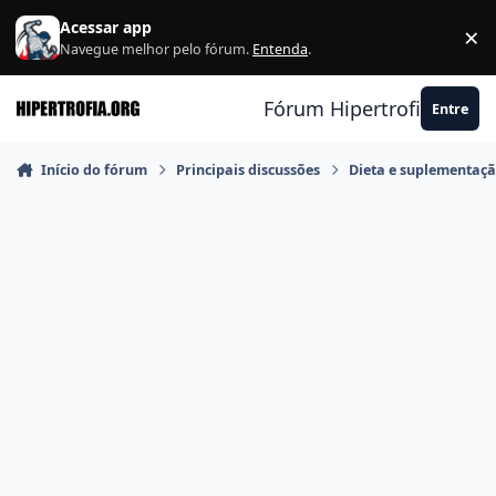
Ir para conteúdo
Acessar app
×
F
Navegue melhor pelo fórum.
Entenda
.
Fórum Hipertrofia.org
Entre
Início do fórum
Principais discussões
Dieta e suplementaç