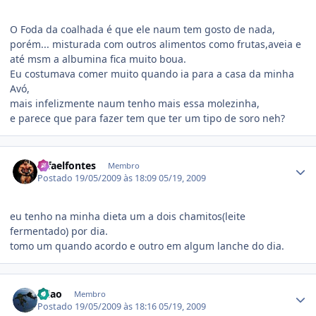
O Foda da coalhada é que ele naum tem gosto de nada,
porém... misturada com outros alimentos como frutas,aveia e
até msm a albumina fica muito boua.
Eu costumava comer muito quando ia para a casa da minha
Avó,
mais infelizmente naum tenho mais essa molezinha,
e parece que para fazer tem que ter um tipo de soro neh?
Estatísticas do autor
rafaelfontes
Membro
Postado
19/05/2009 às 18:09
05/19, 2009
eu tenho na minha dieta um a dois chamitos(leite
fermentado) por dia.
tomo um quando acordo e outro em algum lanche do dia.
Estatísticas do autor
erlao
Membro
Postado
19/05/2009 às 18:16
05/19, 2009