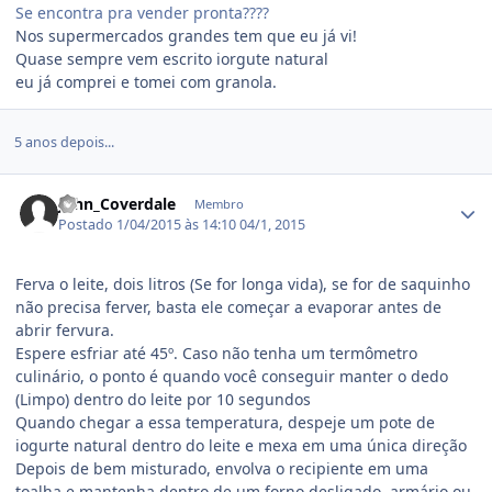
Se encontra pra vender pronta????
Nos supermercados grandes tem que eu já vi!
Quase sempre vem escrito iorgute natural
eu já comprei e tomei com granola.
5 anos depois...
Estatísticas do autor
John_Coverdale
Membro
Postado
1/04/2015 às 14:10
04/1, 2015
Ferva o leite, dois litros (Se for longa vida), se for de saquinho
não precisa ferver, basta ele começar a evaporar antes de
abrir fervura.
Espere esfriar até 45º. Caso não tenha um termômetro
culinário, o ponto é quando você conseguir manter o dedo
(Limpo) dentro do leite por 10 segundos
Quando chegar a essa temperatura, despeje um pote de
iogurte natural dentro do leite e mexa em uma única direção
Depois de bem misturado, envolva o recipiente em uma
toalha e mantenha dentro de um forno desligado, armário ou