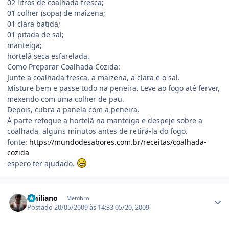
02 litros de coalhada fresca;
01 colher (sopa) de maizena;
01 clara batida;
01 pitada de sal;
manteiga;
hortelã seca esfarelada.
Como Preparar Coalhada Cozida:
Junte a coalhada fresca, a maizena, a clara e o sal.
Misture bem e passe tudo na peneira. Leve ao fogo até ferver,
mexendo com uma colher de pau.
Depois, cubra a panela com a peneira.
À parte refogue a hortelã na manteiga e despeje sobre a
coalhada, alguns minutos antes de retirá-la do fogo.
fonte:
https://mundodesabores.com.br/receitas/coalhada-
cozida
espero ter ajudado.
Estatísticas do autor
Emiliano
Membro
Postado
20/05/2009 às 14:33
05/20, 2009