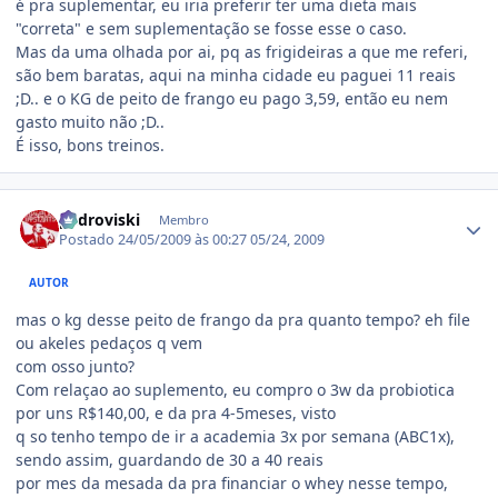
é pra suplementar, eu iria preferir ter uma dieta mais
"correta" e sem suplementação se fosse esse o caso.
Mas da uma olhada por ai, pq as frigideiras a que me referi,
são bem baratas, aqui na minha cidade eu paguei 11 reais
;D.. e o KG de peito de frango eu pago 3,59, então eu nem
gasto muito não ;D..
É isso, bons treinos.
Estatísticas do autor
pedroviski
Membro
Postado
24/05/2009 às 00:27
05/24, 2009
AUTOR
mas o kg desse peito de frango da pra quanto tempo? eh file
ou akeles pedaços q vem
com osso junto?
Com relaçao ao suplemento, eu compro o 3w da probiotica
por uns R$140,00, e da pra 4-5meses, visto
q so tenho tempo de ir a academia 3x por semana (ABC1x),
sendo assim, guardando de 30 a 40 reais
por mes da mesada da pra financiar o whey nesse tempo,