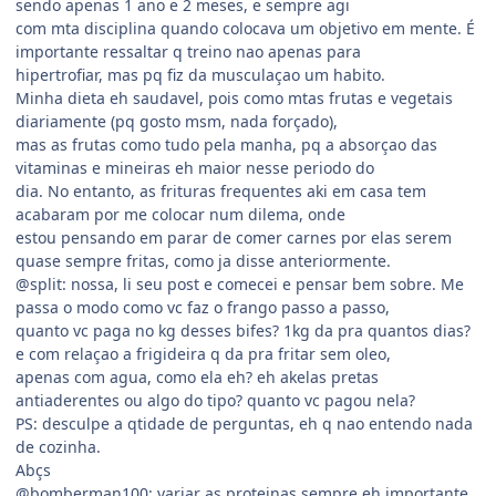
sendo apenas 1 ano e 2 meses, e sempre agi
com mta disciplina quando colocava um objetivo em mente. É
importante ressaltar q treino nao apenas para
hipertrofiar, mas pq fiz da musculaçao um habito.
Minha dieta eh saudavel, pois como mtas frutas e vegetais
diariamente (pq gosto msm, nada forçado),
mas as frutas como tudo pela manha, pq a absorçao das
vitaminas e mineiras eh maior nesse periodo do
dia. No entanto, as frituras frequentes aki em casa tem
acabaram por me colocar num dilema, onde
estou pensando em parar de comer carnes por elas serem
quase sempre fritas, como ja disse anteriormente.
@split: nossa, li seu post e comecei e pensar bem sobre. Me
passa o modo como vc faz o frango passo a passo,
quanto vc paga no kg desses bifes? 1kg da pra quantos dias?
e com relaçao a frigideira q da pra fritar sem oleo,
apenas com agua, como ela eh? eh akelas pretas
antiaderentes ou algo do tipo? quanto vc pagou nela?
PS: desculpe a qtidade de perguntas, eh q nao entendo nada
de cozinha.
Abçs
@bomberman100: variar as proteinas sempre eh importante