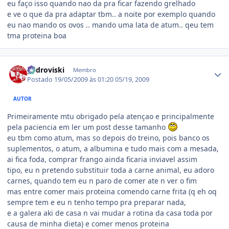
eu faço isso quando nao da pra ficar fazendo grelhado
e ve o que da pra adaptar tbm.. a noite por exemplo quando
eu nao mando os ovos .. mando uma lata de atum.. qeu tem
tma proteina boa
Estatísticas do autor
pedroviski
Membro
Postado
19/05/2009 às 01:20
05/19, 2009
AUTOR
Primeiramente mtu obrigado pela atençao e principalmente
pela paciencia em ler um post desse tamanho
eu tbm como atum, mas so depois do treino, pois banco os
suplementos, o atum, a albumina e tudo mais com a mesada,
ai fica foda, comprar frango ainda ficaria inviavel assim
tipo, eu n pretendo substituir toda a carne animal, eu adoro
carnes, quando tem eu n paro de comer ate n ver o fim
mas entre comer mais proteina comendo carne frita (q eh oq
sempre tem e eu n tenho tempo pra preparar nada,
e a galera aki de casa n vai mudar a rotina da casa toda por
causa de minha dieta) e comer menos proteina