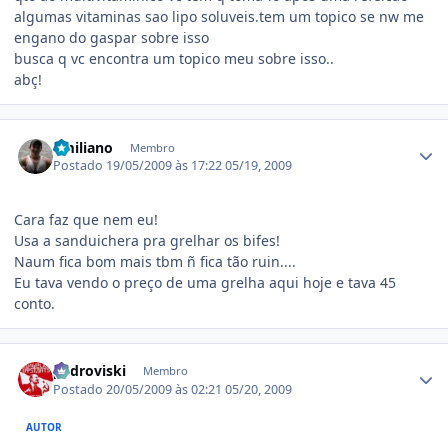
algumas vitaminas sao lipo soluveis.tem um topico se nw me
engano do gaspar sobre isso
busca q vc encontra um topico meu sobre isso..
abç!
Estatísticas do autor
Emiliano
Membro
Postado
19/05/2009 às 17:22
05/19, 2009
Cara faz que nem eu!
Usa a sanduichera pra grelhar os bifes!
Naum fica bom mais tbm ñ fica tão ruin....
Eu tava vendo o preço de uma grelha aqui hoje e tava 45
conto.
Estatísticas do autor
pedroviski
Membro
Postado
20/05/2009 às 02:21
05/20, 2009
AUTOR