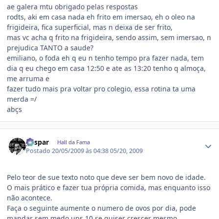
ae galera mtu obrigado pelas respostas
rodts, aki em casa nada eh frito em imersao, eh o oleo na
frigideira, fica superficial, mas n deixa de ser frito,
mas vc acha q frito na frigideira, sendo assim, sem imersao, n
prejudica TANTO a saude?
emiliano, o foda eh q eu n tenho tempo pra fazer nada, tem
dia q eu chego em casa 12:50 e ate as 13:20 tenho q almoça,
me arruma e
fazer tudo mais pra voltar pro colegio, essa rotina ta uma
merda =/
abçs
Estatísticas do autor
gaspar
Hall da Fama
Postado
20/05/2009 às 04:38
05/20, 2009
Pelo teor de sue texto noto que deve ser bem novo de idade.
O mais prático e fazer tua própria comida, mas enquanto isso
não acontece.
Faça o seguinte aumente o numero de ovos por dia, pode
mandar sem medo uns 10 se quiser crescer mesmo.