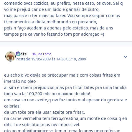
comendo ovos cozidos, eu prefiro, nesse caso, os ovos. Sei q
vo me prejudicar de um lado e ganhar de outro,
mas parece n ter mais oq fazer. Vou sempre seguir com os
treinamentos a dieta melhorando ou piorando,
pois n faço academia apenas pelo estetico, mas de uns
tempos pra ca venho fazendo tbm por adoraçao =)
Estatísticas do autor
rodts
Hall da Fama
Postado
19/05/2009 às 14:30
05/19, 2009
eu acho q vc devia se preocupar mais com coisas fritas em
imersão no oleo
ai sim eh bem prejudicial,mas pra fritar bifes pra uma familia
toda vao la 100,200 mls no maximo de oleo!
em casa so uso azeite,q nw faz tanto mal apesar da gordura e
calorias!
da um toke pra ela usar azeite pra fritar..
na carne vermelha tem ferro,creatina,um monte de coisa q eh
dificil de substituir,mas nw impossivel.
qto ao multivitaminico vc tem q toma-lo apos uma refeicao