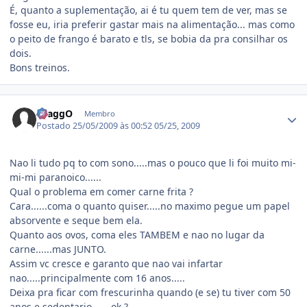
É, quanto a suplementação, ai é tu quem tem de ver, mas se
fosse eu, iria preferir gastar mais na alimentação... mas como
o peito de frango é barato e tls, se bobia da pra consilhar os
dois.
Bons treinos.
Estatísticas do autor
DraggO
Membro
Postado
25/05/2009 às 00:52
05/25, 2009
Nao li tudo pq to com sono.....mas o pouco que li foi muito mi-
mi-mi paranoico......
Qual o problema em comer carne frita ?
Cara......coma o quanto quiser.....no maximo pegue um papel
absorvente e seque bem ela.
Quanto aos ovos, coma eles TAMBEM e nao no lugar da
carne......mas JUNTO.
Assim vc cresce e garanto que nao vai infartar
nao.....principalmente com 16 anos.....
Deixa pra ficar com frescurinha quando (e se) tu tiver com 50
anos e sedentario.......ok ?