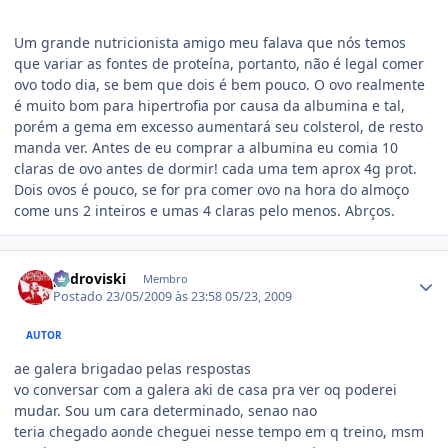
Um grande nutricionista amigo meu falava que nós temos
que variar as fontes de proteína, portanto, não é legal comer
ovo todo dia, se bem que dois é bem pouco. O ovo realmente
é muito bom para hipertrofia por causa da albumina e tal,
porém a gema em excesso aumentará seu colsterol, de resto
manda ver. Antes de eu comprar a albumina eu comia 10
claras de ovo antes de dormir! cada uma tem aprox 4g prot.
Dois ovos é pouco, se for pra comer ovo na hora do almoço
come uns 2 inteiros e umas 4 claras pelo menos. Abrços.
Estatísticas do autor
pedroviski
Membro
Postado
23/05/2009 às 23:58
05/23, 2009
AUTOR
ae galera brigadao pelas respostas
vo conversar com a galera aki de casa pra ver oq poderei
mudar. Sou um cara determinado, senao nao
teria chegado aonde cheguei nesse tempo em q treino, msm