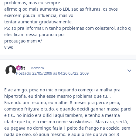
problemas, mas eu sempre
afirmo q oq mais aumenta o LDL sao as frituras, os ovos
exercem pouca influencia, mas vo
tentar aumentar gradativamente.
PS: so pra informar, n tenho problemas com colesterol, acho q
eles ficam nessa paranoia por
precauçao msm =/
vlws
Estatísticas do autor
split
Membro
Postado
23/05/2009 às 04:26
05/23, 2009
E ae amigo, pow, no inicio nquando começei a malha pra
hipertrofia, eu tinha esse mesmo problema que tu...
Fazendo um resumo, eu malhei 8 meses pra perde peso,
comendo frityura e tudo, e quando decidi ganhar massa parei
e tls.. no inicio era dificil aqui tambem, e tenho a mesma
idade que tu, e o mesmo nome soaskokosa.. Mas cara, sei lá,
eu pegava no domingo fazia 1 peito de frango na cozido, sem
nada de oleo, só agua mesmo, e aquilo me durava por 3