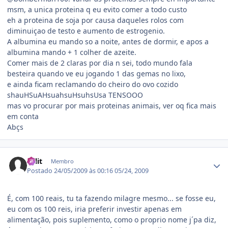
msm, a unica proteina q eu evito comer a todo custo
eh a proteina de soja por causa daqueles rolos com
diminuiçao de testo e aumento de estrogenio.
A albumina eu mando so a noite, antes de dormir, e apos a
albumina mando + 1 colher de azeite.
Comer mais de 2 claras por dia n sei, todo mundo fala
besteira quando ve eu jogando 1 das gemas no lixo,
e ainda ficam reclamando do cheiro do ovo cozido
shauHSuAHsuahsuHsuhsUsa TENSOOO
mas vo procurar por mais proteinas animais, ver oq fica mais
em conta
Abçs
Estatísticas do autor
split
Membro
Postado
24/05/2009 às 00:16
05/24, 2009
É, com 100 reais, tu ta fazendo milagre mesmo... se fosse eu,
eu com os 100 reis, iria preferir investir apenas em
alimentação, pois suplemento, como o proprio nome j´pa diz,