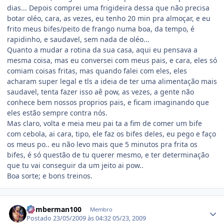
dias... Depois comprei uma frigideira dessa que não precisa
botar oléo, cara, as vezes, eu tenho 20 min pra almoçar, e eu
frito meus bifes/peito de frango numa boa, da tempo, é
rapidinho, e saudavel, sem nada de oléo...
Quanto a mudar a rotina da sua casa, aqui eu pensava a
mesma coisa, mas eu conversei com meus pais, e cara, eles só
comiam coisas fritas, mas quando falei com eles, eles
acharam super legal e tls a ideia de ter uma alimentação mais
saudavel, tenta fazer isso aê pow, as vezes, a gente não
conhece bem nossos proprios pais, e ficam imaginando que
eles estão sempre contra nós.
Mas claro, volta e meia meu pai ta a fim de comer um bife
com cebola, ai cara, tipo, ele faz os bifes deles, eu pego e faço
os meus po.. eu não levo mais que 5 minutos pra frita os
bifes, é só questão de tu querer mesmo, e ter determinação
que tu vai conseguir da um jeito ai pow..
Boa sorte; e bons treinos.
Estatísticas do autor
bomberman100
Membro
Postado
23/05/2009 às 04:32
05/23, 2009