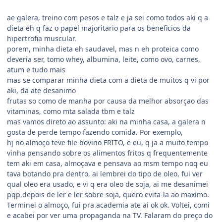
ae galera, treino com pesos e talz e ja sei como todos aki q a
dieta eh q faz o papel majoritario para os beneficios da
hipertrofia muscular.
porem, minha dieta eh saudavel, mas n eh proteica como
deveria ser, tomo whey, albumina, leite, como ovo, carnes,
atum e tudo mais
mas se comparar minha dieta com a dieta de muitos q vi por
aki, da ate desanimo
frutas so como de manha por causa da melhor absorçao das
vitaminas, como mta salada tbm e talz
mas vamos direto ao assunto: aki na minha casa, a galera n
gosta de perde tempo fazendo comida. Por exemplo,
hj no almoço teve file bovino FRITO, e eu, q ja a muito tempo
vinha pensando sobre os alimentos fritos q frequentemente
tem aki em casa, almoçava e pensava ao msm tempo noq eu
tava botando pra dentro, ai lembrei do tipo de oleo, fui ver
qual oleo era usado, e vi q era oleo de soja, ai me desanimei
pqp,depois de ler e ler sobre soja, quero evita-la ao maximo.
Terminei o almoço, fui pra academia ate ai ok ok. Voltei, comi
e acabei por ver uma propaganda na TV. Falaram do preço do