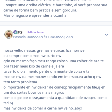
Compre uma grelha elétrica, é baratinho, ai você prepara sua
carne de forma bem pratica e sem gordura.
Mas o negocio e apreender a cozinhar.
Estatísticas do autor
rodts
Hall da Fama
Postado
20/05/2009 às 12:46
05/20, 2009
nossa velho nessas grelhas eletricas fica horrivel
eu sempre como mas nw curto nw
qdo eu mesmo faço meu rango coloco uma colher de azeite
pra fazer meio kilo de carne e ja era
ta certo q o alimento perde um monte de coisa e tal
mas se nw da mesmo,nw sendo em imersao,eu acho q nw
tem tanto problema
o importante eh nw deixar de comer,principalmente file,q eh
um dos cortes bovinos mais magros
como o gaspar disse,aumenta a quantidade de ovos(eu como
tsd 6)
mas nw deixa de comer a carne nw velho..abç!