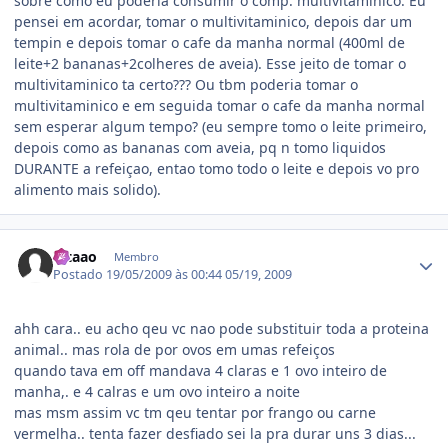
sobre como eu poderia consumir o comp. multivitaminico. Eu
pensei em acordar, tomar o multivitaminico, depois dar um
tempin e depois tomar o cafe da manha normal (400ml de
leite+2 bananas+2colheres de aveia). Esse jeito de tomar o
multivitaminico ta certo??? Ou tbm poderia tomar o
multivitaminico e em seguida tomar o cafe da manha normal
sem esperar algum tempo? (eu sempre tomo o leite primeiro,
depois como as bananas com aveia, pq n tomo liquidos
DURANTE a refeiçao, entao tomo todo o leite e depois vo pro
alimento mais solido).
Estatísticas do autor
Vitaao
Membro
Postado
19/05/2009 às 00:44
05/19, 2009
ahh cara.. eu acho qeu vc nao pode substituir toda a proteina
animal.. mas rola de por ovos em umas refeiços
quando tava em off mandava 4 claras e 1 ovo inteiro de
manha,. e 4 calras e um ovo inteiro a noite
mas msm assim vc tm qeu tentar por frango ou carne
vermelha.. tenta fazer desfiado sei la pra durar uns 3 dias...