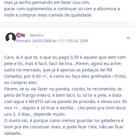
mas ja venho pensando em fazer isso sim,
parar com suplementos e continuar so com a albumina a
noite e comprar mais comida de qualidade
Estatísticas do autor
split
Membro
Postado
24/05/2009 às 17:11
05/24, 2009
Cara, ai é que ta, o que eu pago 3,59 é aquele que vem com
pele e tls, mas é facil, facil de tira...Porem, agora eu achei
outro no mercado, que já é apenas os pedaços de filé
cortados, por 6,50 +/-, e como eu faço eles grelhados / fritos,
eu comprei eles.
Porem, se tu vai fazer na panela, cozido, te recomendo, os
peito de frango inteiro, é bem facil, tu só tir a pele, e bota
com agua e MUITO sal na panela de pressão, e deixa uns 30
min +/- , depois é só tirar e desfiar... Um peito pra mim dura
uns 2, 3 dias.. depende muito.
O muito sal, é porque como iremos guardar na geladeira é
bom pra ele conservar mais, e pode ficar rilex, não vai ficar
salgado..