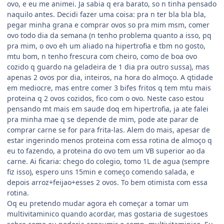
ovo, e eu me animei. Ja sabia q era barato, so n tinha pensado
naquilo antes. Decidi fazer uma coisa: pra n ter bla bla bla,
pegar minha grana e comprar ovos so pra mim msm, comer
ovo todo dia da semana (n tenho problema quanto a isso, pq
pra mim, o ovo eh um aliado na hipertrofia e tbm no gosto,
mtu bom, n tenho frescura com cheiro, como de boa ovo
cozido q guardo na geladeira de 1 dia pra outro sussa), mas
apenas 2 ovos por dia, inteiros, na hora do almoço. A qtidade
em mediocre, mas entre comer 3 bifes fritos q tem mtu mais
proteina q 2 ovos cozidos, fico com o ovo. Neste caso estou
pensando mt mais em saude doq em hipertrofia, ja ate falei
pra minha mae q se depende de mim, pode ate parar de
comprar carne se for para frita-las. Alem do mais, apesar de
estar ingerindo menos proteina com essa rotina de almoço q
eu to fazendo, a proteina do ovo tem um VB superior ao da
carne. Ai ficaria: chego do colegio, tomo 1L de agua (sempre
fiz isso), espero uns 15min e começo comendo salada, e
depois arroz+feijao+esses 2 ovos. To bem otimista com essa
rotina.
Oq eu pretendo mudar agora eh começar a tomar um
multivitaminico quando acordar, mas gostaria de sugestoes