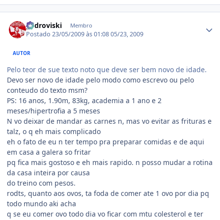
Estatísticas do autor
pedroviski
Membro
Postado
23/05/2009 às 01:08
05/23, 2009
AUTOR
Pelo teor de sue texto noto que deve ser bem novo de idade.
Devo ser novo de idade pelo modo como escrevo ou pelo
conteudo do texto msm?
PS: 16 anos, 1.90m, 83kg, academia a 1 ano e 2
meses/hipertrofia a 5 meses
N vo deixar de mandar as carnes n, mas vo evitar as frituras e
talz, o q eh mais complicado
eh o fato de eu n ter tempo pra preparar comidas e de aqui
em casa a galera so fritar
pq fica mais gostoso e eh mais rapido. n posso mudar a rotina
da casa inteira por causa
do treino com pesos.
rodts, quanto aos ovos, ta foda de comer ate 1 ovo por dia pq
todo mundo aki acha
q se eu comer ovo todo dia vo ficar com mtu colesterol e ter