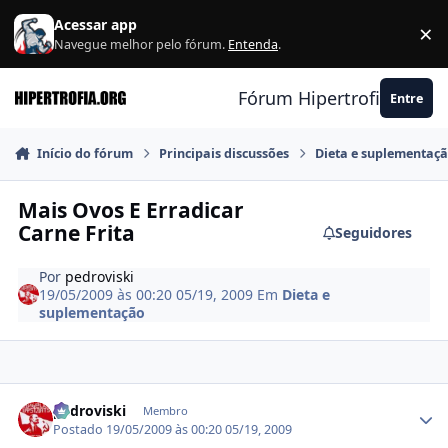
Ir para conteúdo
Acessar app
×
F
Navegue melhor pelo fórum.
Entenda
.
Fórum Hipertrofia.org
Entre
Início do fórum
Principais discussões
Dieta e suplementaç
Mais Ovos E Erradicar
Carne Frita
Seguidores
Por
pedroviski
19/05/2009 às 00:20
05/19, 2009
Em
Dieta e
suplementação
Estatísticas do autor
pedroviski
Membro
Postado
19/05/2009 às 00:20
05/19, 2009