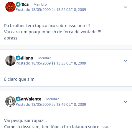
zer0ca
Membro
Postado
18/05/2009 às 13:22
05/18, 2009
Po brother tem topico fixo sobre isso neh !!!
Vai cara um pouquinho só de força de vontade !!!
abrass
Estatísticas do autor
Emiliano
Membro
Postado
18/05/2009 às 13:33
05/18, 2009
É claro que sim!
Estatísticas do autor
AllanValente
Membro
Postado
18/05/2009 às 13:49
05/18, 2009
Vai pesquisar rapaz...
Como já disseram, tem tópico fixo falando sobre isso..