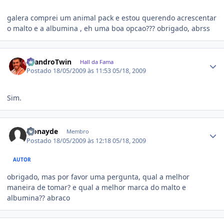
galera comprei um animal pack e estou querendo acrescentar
o malto e a albumina , eh uma boa opcao??? obrigado, abrss
Estatísticas do autor
LeandroTwin
Hall da Fama
Postado
18/05/2009 às 11:53
05/18, 2009
Sim.
Estatísticas do autor
leonayde
Membro
Postado
18/05/2009 às 12:18
05/18, 2009
AUTOR
obrigado, mas por favor uma pergunta, qual a melhor
maneira de tomar? e qual a melhor marca do malto e
albumina?? abraco
Estatísticas do autor