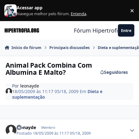
Ir para conteúdo
Acessar app
×
F
Navegue melhor pelo fórum.
Entenda
.
Fórum Hipertrofia.org
Entre
Início do fórum
Principais discussões
Dieta e suplementaç
Animal Pack Combina Com
Albumina E Malto?
Seguidores
Por
leonayde
18/05/2009 às 11:17
05/18, 2009
Em
Dieta e
suplementação
Estatísticas do autor
leonayde
Membro
Postado
18/05/2009 às 11:17
05/18, 2009