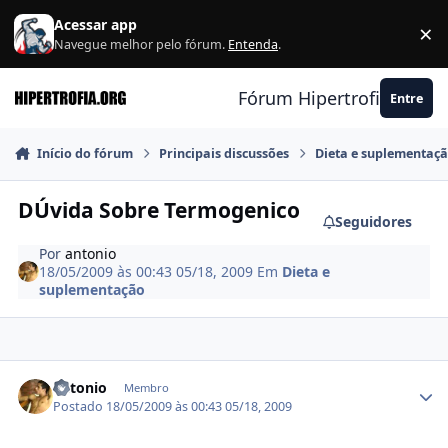
Ir para conteúdo
Acessar app
×
F
Navegue melhor pelo fórum.
Entenda
.
Fórum Hipertrofia.org
Entre
Início do fórum
Principais discussões
Dieta e suplementaç
DÚvida Sobre Termogenico
Seguidores
Por
antonio
18/05/2009 às 00:43
05/18, 2009
Em
Dieta e
suplementação
Estatísticas do autor
antonio
Membro
Postado
18/05/2009 às 00:43
05/18, 2009