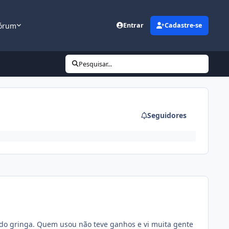
órum
Entrar
Cadastre-se
Pesquisar...
Seguidores
ndo gringa. Quem usou não teve ganhos e vi muita gente