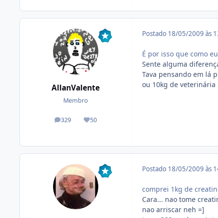
Postado
18/05/2009 às 
É por isso que como e
Sente alguma diferença
Tava pensando em lá pr
ou 10kg de veterinár
AllanValente
Membro
329
50
posts
Reputação
Postado
18/05/2009 às 
comprei 1kg de creatin
Cara... nao tome creat
nao arriscar neh =]