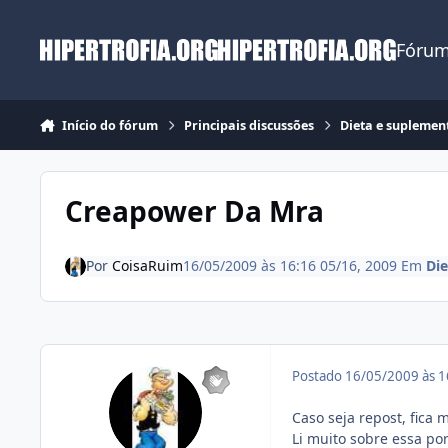
Ir para conteúdo
Fórum
Início do fórum
Principais discussões
Dieta e suplemen
Creapower Da Mra
Por
CoisaRuim
16/05/2009 às 16:16
05/16, 2009
Em
Di
Postado
16/05/2009 às 
Caso seja repost, fica
Li muito sobre essa p