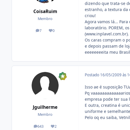
dizendo que trata-se d
estranho, a textura da 
CoisaRuim
criou!
Membro
Agora vamos lá... Para
laboratório. POREM, os
7
0
posts
Reputação
(www.inplavel.com.br).
Os caras compram o pot
e depois passam de loja
eeeeeeeeita meu Brasil!
Postado
16/05/2009 às 
Isso ae é suposição TU
Pq vaaaaaaaaaaaaarios 
empresa pode ter sua l
E outra, creatina é un
Jguilherme
uniforme e semelhante.
Membro
Pelo oq eu saiba, Vetni
643
2
posts
Reputação