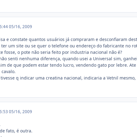
16:44
05/16, 2009
isa e constate quantos usuários já compraram e desconfiaram des
ter um site ou se quer o telefone ou endereço do fabricante no r
 fosse, o pote não seria feito por industria nacional não é?
l, não senti nenhuma diferença, quando usei a Universal sim, ganhe
 sim de que podem estar tendo lucro, vendendo gato por lebre. A
 cavalo.
 tivesse q indicar uma creatina nacional, indicaria a Vetnil mesmo
16:53
05/16, 2009
.
de fato, é outra.