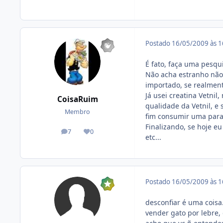
Postado
16/05/2009 às 
É fato, faça uma pesqu
Não acha estranho não 
importado, se realmente
Já usei creatina Vetni
CoisaRuim
qualidade da Vetnil, e
Membro
fim consumir uma para
Finalizando, se hoje eu
7
0
posts
Reputação
etc...
Postado
16/05/2009 às 
desconfiar é uma coisa
vender gato por lebre, 