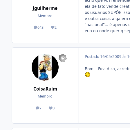
acho que vc ñ entendeu
ela de fato vende creat
Jguilherme
os usuários SUPÕE isso
Membro
e outra coisa, a gale
"nacional"... é apenas
643
2
posts
Reputação
eua ou onde quer q sej
Postado
16/05/2009 às 
Bom... Fica dica, acre
CoisaRuim
Membro
7
0
posts
Reputação