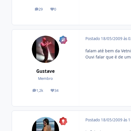
29
0
posts
Reputação
Postado
18/05/2009 às 
falam até bem da Vetni
Ouvi falar que é de um
Gustave
Membro
1,2k
34
posts
Reputação
Postado
18/05/2009 às 