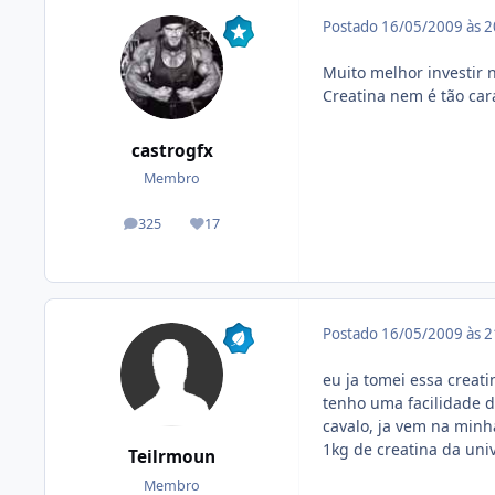
Postado
16/05/2009 às 
Muito melhor investir 
Creatina nem é tão car
castrogfx
Membro
325
17
posts
Reputação
Postado
16/05/2009 às 
eu ja tomei essa creat
tenho uma facilidade d
cavalo, ja vem na min
1kg de creatina da uni
Teilrmoun
Membro