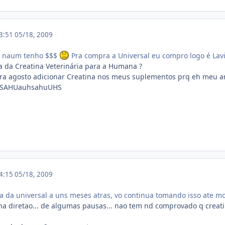
13:51
05/18, 2009
u naum tenho $$$
Pra compra a Universal eu compro logo é Lavi
 da Creatina Veterinária para a Humana ?
a agosto adicionar Creatina nos meus suplementos prq eh meu ani
ia SAHUauhsahuUHS
14:15
05/18, 2009
a da universal a uns meses atras, vo continua tomando isso ate 
ina diretao... de algumas pausas... nao tem nd comprovado q crea