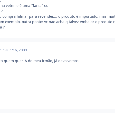
...
ina vetnil e é uma "farsa" ou
 ?
ra q compra hilmar para revender...: o produto é importado, mas
 um exemplo. outra ponto: vc nao acha q talvez embalar o produto n
a ?
16:59
05/16, 2009
dita quem quer. A do meu irmão, já devolvemos!