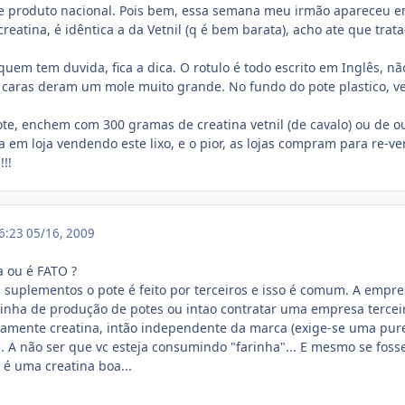
e produto nacional. Pois bem, essa semana meu irmão apareceu em 
creatina, é idêntica a da Vetnil (q é bem barata), acho ate que tra
 quem tem duvida, fica a dica. O rotulo é todo escrito em Inglês,
 caras deram um mole muito grande. No fundo do pote plastico, ve
e, enchem com 300 gramas de creatina vetnil (de cavalo) ou de o
 em loja vendendo este lixo, e o pior, as lojas compram para re-ven
!!
16:23
05/16, 2009
a ou é FATO ?
suplementos o pote é feito por terceiros e isso é comum. A empr
inha de produção de potes ou intao contratar uma empresa terceir
icamente creatina, intão independente da marca (exige-se uma pur
 A não ser que vc esteja consumindo "farinha"... E mesmo se foss
l é uma creatina boa...