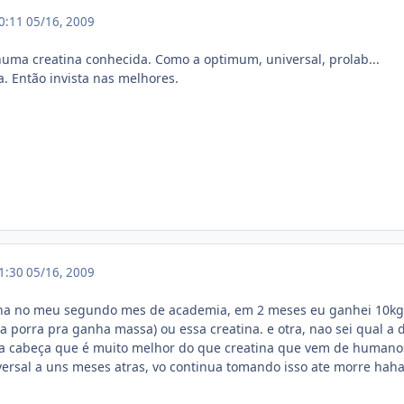
20:11
05/16, 2009
numa creatina conhecida. Como a optimum, universal, prolab...
a. Então invista nas melhores.
21:30
05/16, 2009
ina no meu segundo mes de academia, em 2 meses eu ganhei 10kg d
a porra pra ganha massa) ou essa creatina. e otra, nao sei qual a 
ha cabeça que é muito melhor do que creatina que vem de humanos
versal a uns meses atras, vo continua tomando isso ate morre hah