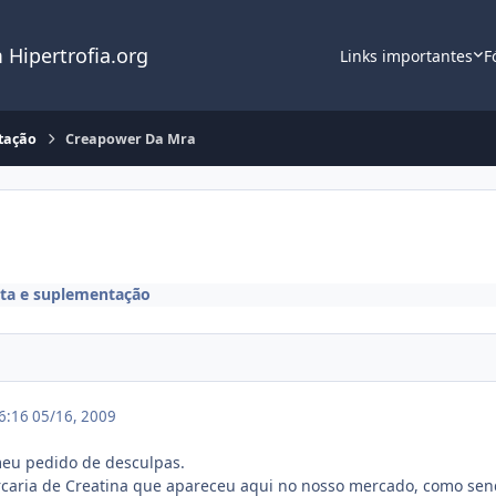
 Hipertrofia.org
Links importantes
F
tação
Creapower Da Mra
eta e suplementação
16:16
05/16, 2009
 meu pedido de desculpas.
orcaria de Creatina que apareceu aqui no nosso mercado, como se