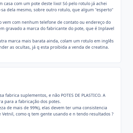
casa com um pote deste lixo! Só pelo rotulo já achei
ta-sa dela mesmo, sobre outro rotulo, que algum "esperto"
 não vem com nenhum telefone de contato ou endereço do
m gravado a marca do fabricante do pote, que é Inplavel
utra marca mais barata ainda, colam um rotulo em inglês
der as ocultas, já q esta proibida a venda de creatina.
esa fabrica suplementos, e não POTES DE PLASTICO. A
a para a fabricação dos potes.
eza de mais de 99%), elas devem ter uma consistencia
e Vetnil, como q tem gente usando e n tendo resultados ?