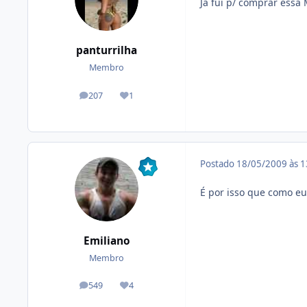
Ja fui p/ comprar essa
panturrilha
Membro
207
1
posts
Reputação
Postado
18/05/2009 às 
É por isso que como e
Emiliano
Membro
549
4
posts
Reputação