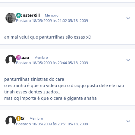
Estatísticas do autor
MonsterKill
Membro
Postado
18/05/2009 às 21:02
05/18, 2009
animal veiu! que panturrilhas são essas xD
Estatísticas do autor
Vitaao
Membro
Postado
18/05/2009 às 23:44
05/18, 2009
panturrilhas sinistras do cara
o estranho é que no video qeu o draggo posto dele ele nao
tinah esses dentes zuados..
mas oq importa é que o cara é gigante ahaha
Estatísticas do autor
al3x
Membro
Postado
18/05/2009 às 23:51
05/18, 2009