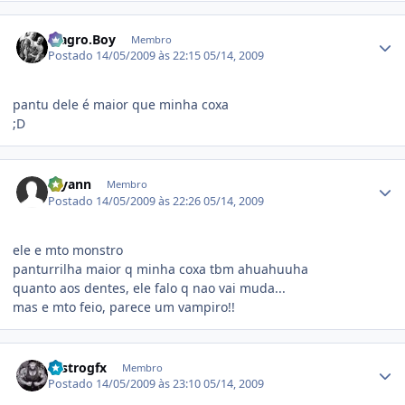
Estatísticas do autor
Magro.Boy
Membro
Postado
14/05/2009 às 22:15
05/14, 2009
pantu dele é maior que minha coxa
;D
Estatísticas do autor
rayann
Membro
Postado
14/05/2009 às 22:26
05/14, 2009
ele e mto monstro
panturrilha maior q minha coxa tbm ahuahuuha
quanto aos dentes, ele falo q nao vai muda...
mas e mto feio, parece um vampiro!!
Estatísticas do autor
castrogfx
Membro
Postado
14/05/2009 às 23:10
05/14, 2009