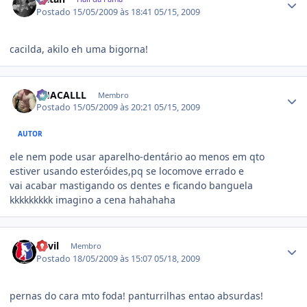
Postado
15/05/2009 às 18:41
05/15, 2009
cacilda, akilo eh uma bigorna!
Estatísticas do autor
CHACALLL
Membro
Postado
15/05/2009 às 20:21
05/15, 2009
AUTOR
ele nem pode usar aparelho-dentário ao menos em qto
estiver usando esteróides,pq se locomove errado e
vai acabar mastigando os dentes e ficando banguela
kkkkkkkkk imagino a cena hahahaha
Estatísticas do autor
devil
Membro
Postado
18/05/2009 às 15:07
05/18, 2009
pernas do cara mto foda! panturrilhas entao absurdas!