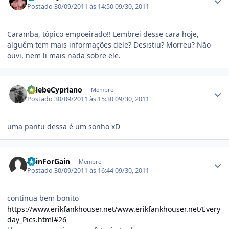
Postado
30/09/2011 às 14:50
09/30, 2011
Caramba, tópico empoeirado!! Lembrei desse cara hoje,
alguém tem mais informações dele? Desistiu? Morreu? Não
ouvi, nem li mais nada sobre ele.
Estatísticas do autor
CalebeCypriano
Membro
Postado
30/09/2011 às 15:30
09/30, 2011
uma pantu dessa é um sonho xD
Estatísticas do autor
PainForGain
Membro
Postado
30/09/2011 às 16:44
09/30, 2011
continua bem bonito
https://www.erikfankhouser.net/www.erikfankhouser.net/Every
day_Pics.html#26