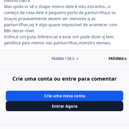
mesmo não é.
Mas qndo vc vê o shape inteiro dele é mtu estranho...o
começo da coxa dele é pequeno perto da panturrilha,e os
braços provavelmente devem ser menores q as
panturrilhas,oq é algo quase impossível de acontecer com
BBs desse nível.
Enfim,é um puta diferencial e esse sim pode dizer q tem
genética pelo menos nas panturrilhas,monstro demais.
Ú
PÁGINA 1 DE 3
PRÓXIMA
Crie uma conta ou entre para comentar
Crie uma nova conta
Entrar Agora