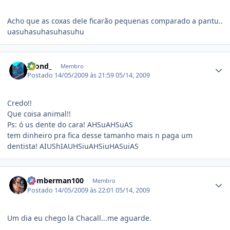
Acho que as coxas dele ficarão pequenas comparado a pantu..
uasuhasuhasuhasuhu
Estatísticas do autor
_Bond_
Membro
Postado
14/05/2009 às 21:59
05/14, 2009
Credo!!
Que coisa animal!!
Ps: ó us dente do cara! AHSuAHSuAS
tem dinheiro pra fica desse tamanho mais n paga um
dentista! AIUShIAUHSiuAHSiuHASuiAS
Estatísticas do autor
bomberman100
Membro
Postado
14/05/2009 às 22:01
05/14, 2009
Um dia eu chego la Chacall...me aguarde.