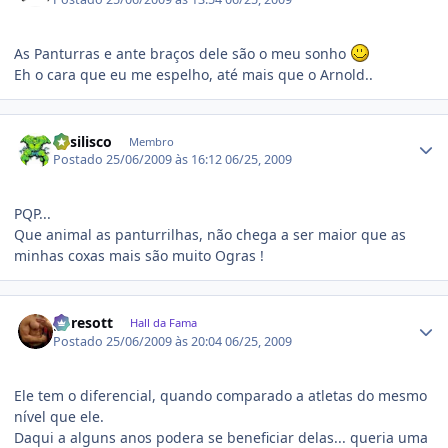
As Panturras e ante braços dele são o meu sonho
Eh o cara que eu me espelho, até mais que o Arnold..
Estatísticas do autor
B4silisco
Membro
Postado
25/06/2009 às 16:12
06/25, 2009
PQP...
Que animal as panturrilhas, não chega a ser maior que as
minhas coxas mais são muito Ogras !
Estatísticas do autor
gpresott
Hall da Fama
Postado
25/06/2009 às 20:04
06/25, 2009
Ele tem o diferencial, quando comparado a atletas do mesmo
nível que ele.
Daqui a alguns anos podera se beneficiar delas... queria uma