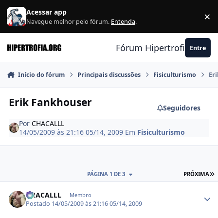
Ir para conteúdo
Acessar app
×
F
Navegue melhor pelo fórum.
Entenda
.
Fórum Hipertrofia.org
Entre
Início do fórum
Principais discussões
Fisiculturismo
Er
Erik Fankhouser
Seguidores
Por
CHACALLL
14/05/2009 às 21:16
05/14, 2009
Em
Fisiculturismo
Ú
PÁGINA 1 DE 3
PRÓXIMA
Estatísticas do autor
CHACALLL
Membro
Postado
14/05/2009 às 21:16
05/14, 2009