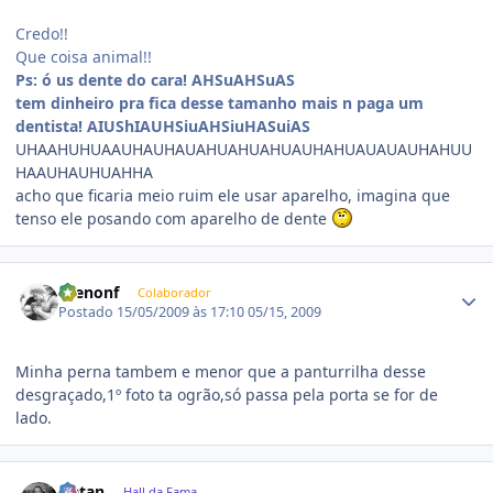
Credo!!
Que coisa animal!!
Ps: ó us dente do cara! AHSuAHSuAS
tem dinheiro pra fica desse tamanho mais n paga um
dentista! AIUShIAUHSiuAHSiuHASuiAS
UHAAHUHUAAUHAUHAUAHUAHUAHUAUHAHUAUAUAUHAHUU
HAAUHAUHUAHHA
acho que ficaria meio ruim ele usar aparelho, imagina que
tenso ele posando com aparelho de dente
Estatísticas do autor
Brenonf
Colaborador
Postado
15/05/2009 às 17:10
05/15, 2009
Minha perna tambem e menor que a panturrilha desse
desgraçado,1º foto ta ogrão,só passa pela porta se for de
lado.
Estatísticas do autor
Natan
Hall da Fama