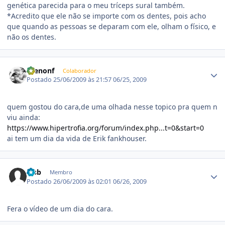
genética parecida para o meu tríceps sural também.
*Acredito que ele não se importe com os dentes, pois acho
que quando as pessoas se deparam com ele, olham o físico, e
não os dentes.
Estatísticas do autor
Brenonf
Colaborador
Postado
25/06/2009 às 21:57
06/25, 2009
quem gostou do cara,de uma olhada nesse topico pra quem n
viu ainda:
https://www.hipertrofia.org/forum/index.php...t=0&start=0
ai tem um dia da vida de Erik fankhouser.
Estatísticas do autor
rcsb
Membro
Postado
26/06/2009 às 02:01
06/26, 2009
Fera o vídeo de um dia do cara.