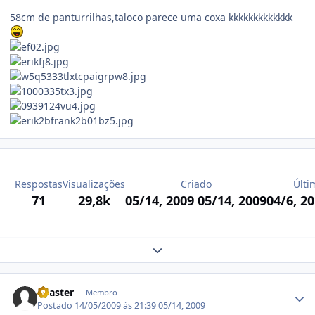
58cm de panturrilhas,taloco parece uma coxa kkkkkkkkkkkkk
Respostas
Visualizações
Criado
Últi
71
29,8k
05/14, 2009
05/14, 2009
04/6, 2
Expand topic overview
Estatísticas do autor
iMaster
Membro
Postado
14/05/2009 às 21:39
05/14, 2009