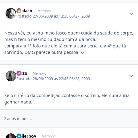
Estatísticas do autor
chalaco
Membro
Postado
27/06/2009 às 13:35
06/27, 2009
Nossa véi, eu achu meio tosco quem cuida da saúde do corpo,
mas n tem o mesmo cuidado com a da boca.
compara a 1º foto que ele tá com a cara seria, e a 4º que tá
sorrindo, OMG parece outra pessoa >.<
Estatísticas do autor
Bizzo
Membro
Postado
28/06/2009 às 22:43
06/28, 2009
Se o critério da competição contasse o sorriso, ele nunca iria
ganhar nada...
2 anos depois...
Estatísticas do autor
Ballerboy
Membro