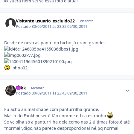
kk zuera nem sei se essa foto é atual
Visitante usuario_excluido22
Visitante
Postado
30/09/2011 às 23:32
09/30, 2011
Desde de novo as pantu do bicho já eram grandes.
:ohno02:
Estatísticas do autor
Zakk
Membro
Postado
30/09/2011 às 23:43
09/30, 2011
Eu acho animal shape com panturrilha grande.
Mas a do Fankhouser é tão enorme q fica estranho
Se vc olha só a panturrilha dele,como nas 2 últimas fotos,é até
"normal",digo,não parece desproporcional né,pq normal