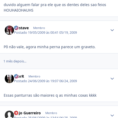
duvido alguem falar pra ele que os dentes deles sao feios
HOUHAIOHAUHS
Estatísticas do autor
Gustave
Membro
Postado
19/05/2009 às 00:41
05/19, 2009
Pô não vale, agora minha perna parece um graveto.
1 mês depois...
Estatísticas do autor
IgorR
Membro
Postado
24/06/2009 às 19:07
06/24, 2009
Essas panturras são maiores q as minhas coxas kkkk
Estatísticas do autor
Anjo Guerreiro
Membro
Postado
25/06/2009 às 13:54
06/25, 2009