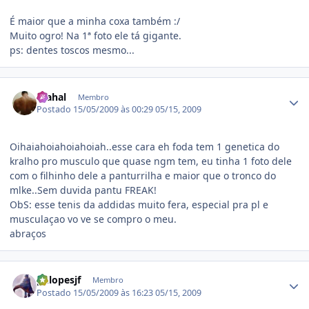
É maior que a minha coxa também :/
Muito ogro! Na 1ª foto ele tá gigante.
ps: dentes toscos mesmo...
Estatísticas do autor
mahal
Membro
Postado
15/05/2009 às 00:29
05/15, 2009
Oihaiahoiahoiahoiah..esse cara eh foda tem 1 genetica do
kralho pro musculo que quase ngm tem, eu tinha 1 foto dele
com o filhinho dele a panturrilha e maior que o tronco do
mlke..Sem duvida pantu FREAK!
ObS: esse tenis da addidas muito fera, especial pra pl e
musculaçao vo ve se compro o meu.
abraços
Estatísticas do autor
phlopesjf
Membro
Postado
15/05/2009 às 16:23
05/15, 2009