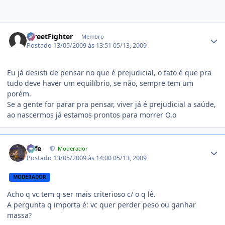
Estatísticas do autor
StreetFighter
Membro
Postado
13/05/2009 às 13:51
05/13, 2009
Eu já desisti de pensar no que é prejudicial, o fato é que pra
tudo deve haver um equilíbrio, se não, sempre tem um
porém.
Se a gente for parar pra pensar, viver já é prejudicial a saúde,
ao nascermos já estamos prontos para morrer O.o
Estatísticas do autor
Fefe
Moderador
Postado
13/05/2009 às 14:00
05/13, 2009
MODERADOR
Acho q vc tem q ser mais criterioso c/ o q lê.
A pergunta q importa é: vc quer perder peso ou ganhar
massa?