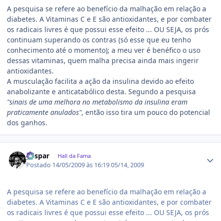
A pesquisa se refere ao benefício da malhação em relação a
diabetes. A Vitaminas C e E são antioxidantes, e por combater
os radicais livres é que possui esse efeito ... OU SEJA, os prós
continuam superando os contras (só esse que eu tenho
conhecimento até o momento); a meu ver é benéfico o uso
dessas vitaminas, quem malha precisa ainda mais ingerir
antioxidantes.
A musculação facilita a ação da insulina devido ao efeito
anabolizante e anticatabólico desta. Segundo a pesquisa
"sinais de uma melhora no metabolismo da insulina eram
praticamente anulados"
, então isso tira um pouco do potencial
dos ganhos.
Estatísticas do autor
gaspar
Hall da Fama
Postado
14/05/2009 às 16:19
05/14, 2009
A pesquisa se refere ao benefício da malhação em relação a
diabetes. A Vitaminas C e E são antioxidantes, e por combater
os radicais livres é que possui esse efeito ... OU SEJA, os prós