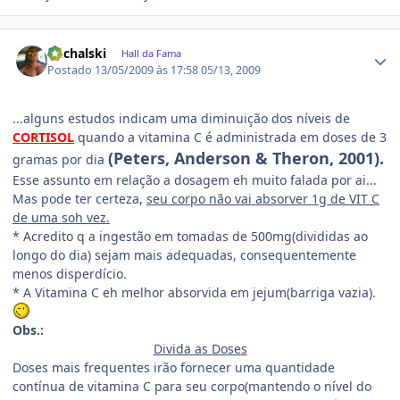
Estatísticas do autor
Puchalski
Hall da Fama
Postado
13/05/2009 às 17:58
05/13, 2009
...alguns estudos indicam uma diminuição dos níveis de
CORTISOL
quando a vitamina C é administrada em doses de 3
(Peters, Anderson & Theron, 2001).
gramas por dia
Esse assunto em relação a dosagem eh muito falada por ai...
Mas pode ter certeza,
seu corpo não vai absorver 1g de VIT C
de uma soh vez.
* Acredito q a ingestão em tomadas de 500mg(divididas ao
longo do dia) sejam mais adequadas, consequentemente
menos disperdício.
* A Vitamina C eh melhor absorvida em jejum(barriga vazia).
Obs.:
Divida as Doses
Doses mais frequentes irão fornecer uma quantidade
contínua de vitamina C para seu corpo(mantendo o nível do