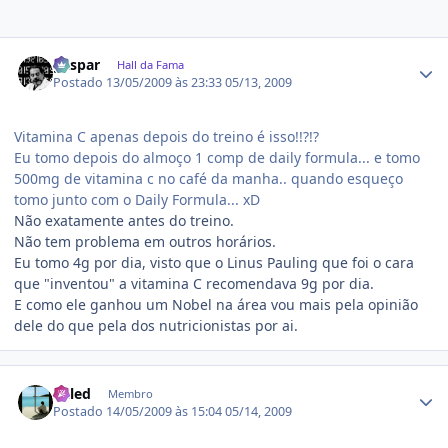
Estatísticas do autor
gaspar
Hall da Fama
Postado
13/05/2009 às 23:33
05/13, 2009
Vitamina C apenas depois do treino é isso!!?!?
Eu tomo depois do almoço 1 comp de daily formula... e tomo
500mg de vitamina c no café da manha.. quando esqueço
tomo junto com o Daily Formula... xD
Não exatamente antes do treino.
Não tem problema em outros horários.
Eu tomo 4g por dia, visto que o Linus Pauling que foi o cara
que "inventou" a vitamina C recomendava 9g por dia.
E como ele ganhou um Nobel na área vou mais pela opinião
dele do que pela dos nutricionistas por ai.
Estatísticas do autor
Kaled
Membro
Postado
14/05/2009 às 15:04
05/14, 2009