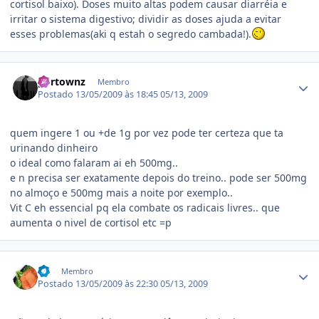
cortisol baixo). Doses muito altas podem causar diarréia e
irritar o sistema digestivo; dividir as doses ajuda a evitar
esses problemas(aki q estah o segredo cambada!).
Estatísticas do autor
portownz
Membro
Postado
13/05/2009 às 18:45
05/13, 2009
quem ingere 1 ou +de 1g por vez pode ter certeza que ta
urinando dinheiro
o ideal como falaram ai eh 500mg..
e n precisa ser exatamente depois do treino.. pode ser 500mg
no almoço e 500mg mais a noite por exemplo..
Vit C eh essencial pq ela combate os radicais livres.. que
aumenta o nivel de cortisol etc =p
Estatísticas do autor
lcf
Membro
Postado
13/05/2009 às 22:30
05/13, 2009