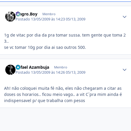
Estatísticas do autor
Magro.Boy
Membro
Postado
13/05/2009 às 14:23
05/13, 2009
1g de vitac por dia da pra tomar sussa. tem gente que toma 2
3..
se vc tomar 10g por dia ai sao outros 500.
Estatísticas do autor
Rafael Azambuja
Membro
Postado
13/05/2009 às 14:26
05/13, 2009
Ah! não coloquei muita fé não, eles não chegaram a citar as
doses os horarios.. ficou meio vago.. a vit C´pra mim ainda é
indispensavel p/ que trabalha com pesos