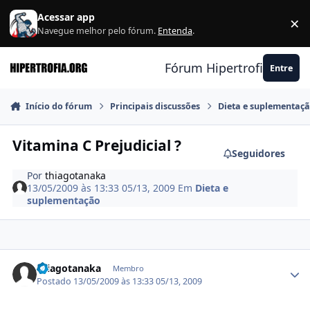
Ir para conteúdo
Acessar app
×
F
Navegue melhor pelo fórum.
Entenda
.
Fórum Hipertrofia.org
Entre
Início do fórum
Principais discussões
Dieta e suplementaç
Vitamina C Prejudicial ?
Seguidores
Por
thiagotanaka
13/05/2009 às 13:33
05/13, 2009
Em
Dieta e
suplementação
Estatísticas do autor
thiagotanaka
Membro
Postado
13/05/2009 às 13:33
05/13, 2009